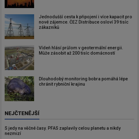
Jednodušší cesta k připojení i více kapacit pro
nové zájemce. ČEZ Distribuce osloví 39 tisíc
zákazníků
Vídeň hlásí průlom v geotermální energii.
Může zásobit až 200 tisíc domácností
Dlouhodobý monitoring bobra pomáhá lépe
chránit rybniční krajinu
NEJČTENĚJŠÍ
S jedy na věčné časy. PFAS zaplavily celou planetu a nikdy
nezmizí