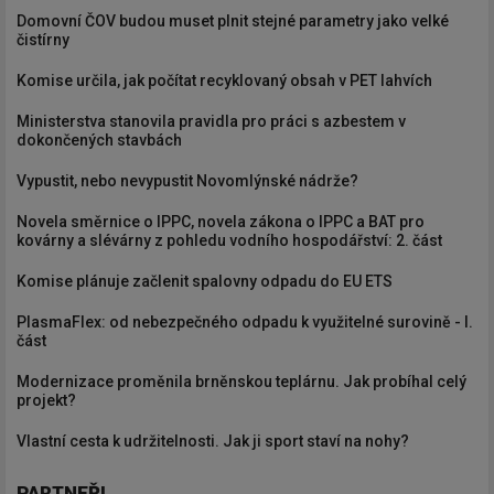
Domovní ČOV budou muset plnit stejné parametry jako velké
čistírny
Komise určila, jak počítat recyklovaný obsah v PET lahvích
Ministerstva stanovila pravidla pro práci s azbestem v
dokončených stavbách
Vypustit, nebo nevypustit Novomlýnské nádrže?
Novela směrnice o IPPC, novela zákona o IPPC a BAT pro
kovárny a slévárny z pohledu vodního hospodářství: 2. část
Komise plánuje začlenit spalovny odpadu do EU ETS
PlasmaFlex: od nebezpečného odpadu k využitelné surovině - I.
část
Modernizace proměnila brněnskou teplárnu. Jak probíhal celý
projekt?
Vlastní cesta k udržitelnosti. Jak ji sport staví na nohy?
PARTNEŘI