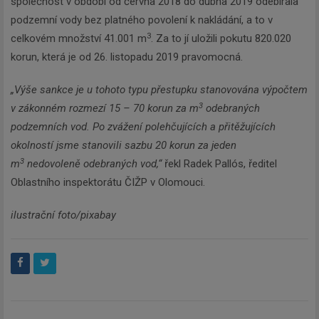
společnost v období od června 2018 do dubna 2019 odebírala
podzemní vody bez platného povolení k nakládání, a to v
3
celkovém množství 41.001 m
. Za to jí uložili pokutu 820.020
korun, která je od 26. listopadu 2019 pravomocná.
„Výše sankce je u tohoto typu přestupku stanovována výpočtem
3
v zákonném rozmezí 15 – 70 korun za m
odebraných
podzemních vod. Po zvážení polehčujících a přitěžujících
okolností jsme stanovili sazbu 20 korun za jeden
3
m
nedovoleně odebraných vod,“
řekl Radek Pallós, ředitel
Oblastního inspektorátu ČIŽP v Olomouci.
ilustrační foto/pixabay