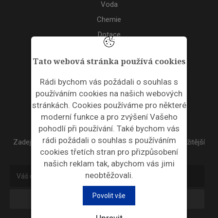
Voda
Chemie
Dotace
Akce
Tato webová stránka používá cookies
TAGS
Rádi bychom vás požádali o souhlas s
používáním cookies na našich webových
ODPADNÍ PLASTY
stránkách. Cookies používáme pro některé
moderní funkce a pro zvýšení Vašeho
NEWSLETTER
pohodlí při používání. Také bychom vás
rádi požádali o souhlas s používáním
Zadejte váš email a my Vám budeme zasílat ty nejdůležitější
cookies třetích stran pro přizpůsobení
informace, maximálně 1x týdně.
našich reklam tak, abychom vás jimi
neobtěžovali.
Povolit vše
Odebírat