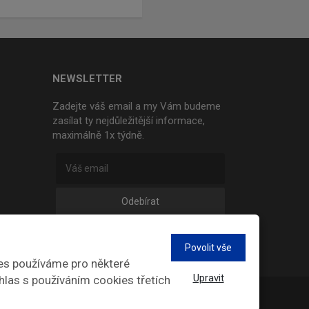
NEWSLETTER
Zadejte váš email a my Vám budeme
zasílat ty nejdůležitější informace,
maximálně 1x týdně.
Odebírat
Povolit vše
es používáme pro některé
Upravit
hlas s používáním cookies třetích