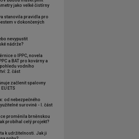
OV budou muset plnit
metry jako velké čistírny
va stanovila pravidla pro
zbestem v dokončených
ebo nevypustit
ké nádrže?
rnice o IPPC, novela
PPC a BAT pro kovárny a
 pohledu vodního
ví: 2. část
nuje začlenit spalovny
 EU ETS
x: od nebezpečného
užitelné surovině - I. část
ce proměnila brněnskou
ak probíhal celý projekt?
ta k udržitelnosti. Jak ji
í na nohy?