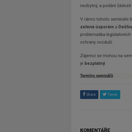
nezbytný, a podání žádosti
V rámci tohoto semináře 
zelená úsporám
a
Dešťo
problematika legislativníc
ochrany ovzduší.
Zájemci se mohou na semin
je
bezplatný
.
Termíny seminářů
Share
Tweet
KOMENTÁŘE