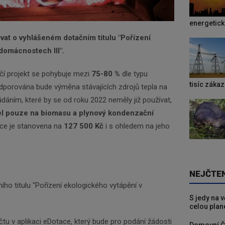
energetic
at o vyhlášeném dotačním titulu "Pořízení
domácnostech III".
lčí projekt se pohybuje mezi
75-80 %
dle typu
tisíc záka
porována bude výměna stávajících zdrojů tepla na
ádáním, které by se od roku 2022 neměly již používat,
tel pouze na biomasu a plynový kondenzační
ace je stanovena na
127 500 Kč
i s ohledem na jeho
NEJČTE
ho titulu "Pořízení ekologického vytápění v
S jedy na 
celou plan
čtu v aplikaci eDotace, který bude pro podání žádosti