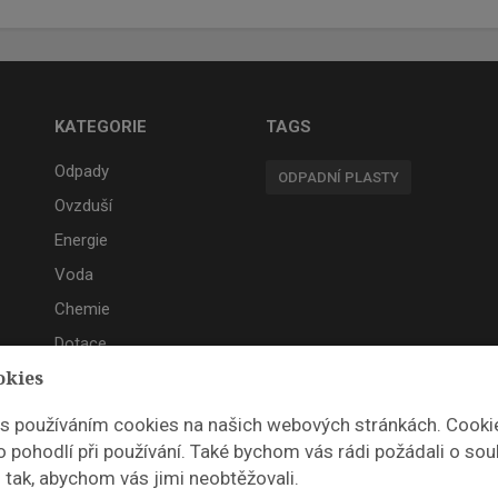
KATEGORIE
TAGS
Odpady
ODPADNÍ PLASTY
Ovzduší
Energie
Voda
Chemie
Dotace
okies
Akce
 s používáním cookies na našich webových stránkách. Cooki
 pohodlí při používání. Také bychom vás rádi požádali o sou
 tak, abychom vás jimi neobtěžovali.