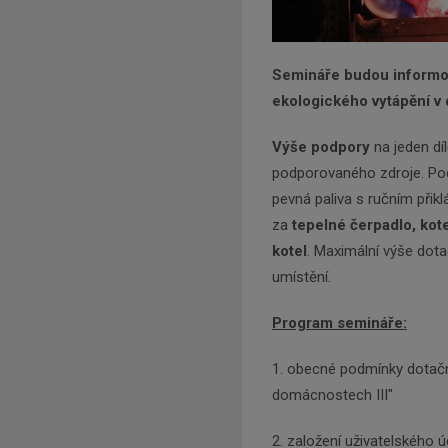
Semináře budou informov
ekologického vytápění v 
Výše podpory
na jeden dí
podporovaného zdroje. Pod
pevná paliva s ručním přikl
za
tepelné čerpadlo, ko
kotel
. Maximální výše dot
umístění.
Program semináře:
1. obecné podmínky dotační
domácnostech III"
2. založení uživatelského ú