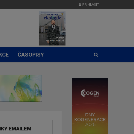
PŘIHLÁSIT
KCE
ČASOPISY
NKY EMAILEM