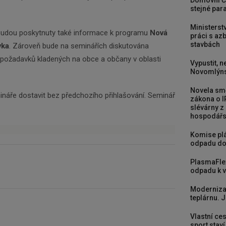
Domovní Č
stejné para
Ministerst
budou poskytnuty také informace k programu
Nová
práci s a
stavbách
vka
. Zároveň bude na seminářích diskutována
h požadavků kladených na obce a občany v oblasti
Vypustit, n
Novomlýns
Novela smě
áře dostavit bez předchozího přihlašování. Seminář
zákona o I
slévárny z
hospodářst
Komise plá
odpadu do
PlasmaFle
odpadu k vy
Moderniza
teplárnu. J
Vlastní ces
sport stav