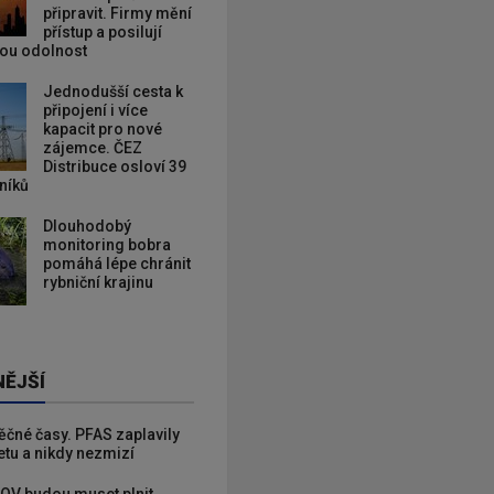
připravit. Firmy mění
přístup a posilují
kou odolnost
Jednodušší cesta k
připojení i více
kapacit pro nové
zájemce. ČEZ
Distribuce osloví 39
zníků
Dlouhodobý
monitoring bobra
pomáhá lépe chránit
rybniční krajinu
NĚJŠÍ
věčné časy. PFAS zaplavily
etu a nikdy nezmizí