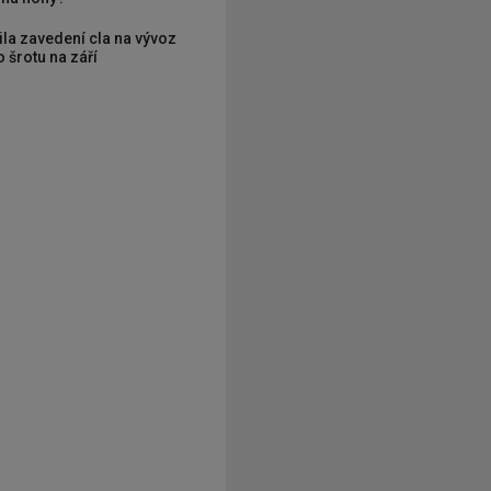
ila zavedení cla na vývoz
 šrotu na září