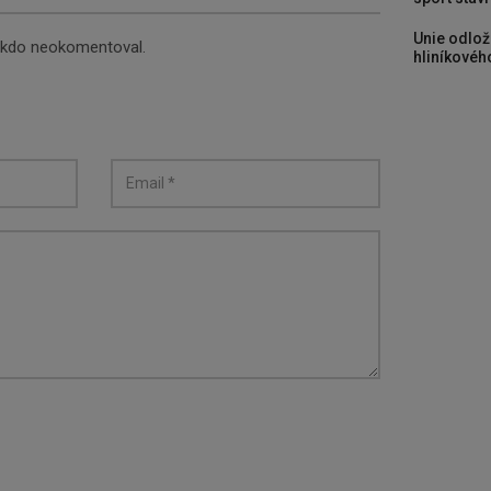
Unie odlož
nikdo neokomentoval.
hliníkového