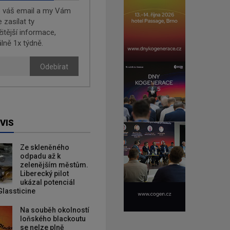
e váš email a my Vám
zasílat ty
žitější informace,
lně 1x týdně.
Odebírat
VIS
Ze skleněného
odpadu až k
zelenějším městům.
Liberecký pilot
ukázal potenciál
Glassticine
Na souběh okolností
loňského blackoutu
se nelze plně