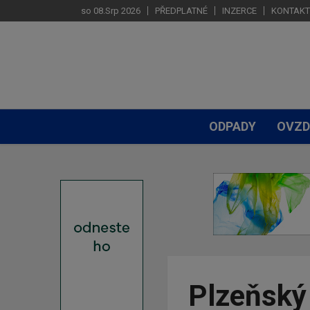
so 08.Srp 2026
PŘEDPLATNÉ
INZERCE
KONTAKT
ODPADY
OVZD
Plzeňský 