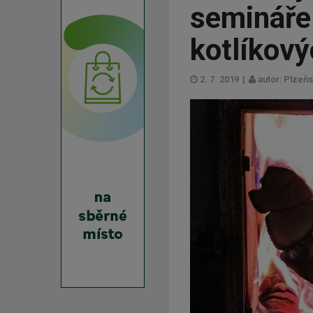
semináře 
kotlíkový
2. 7. 2019
|
autor: Plzeňs