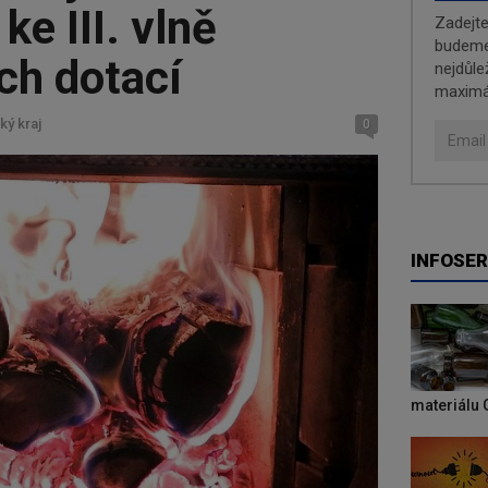
ke III. vlně
Zadejt
budeme 
ch dotací
nejdůle
maximá
ký kraj
0
INFOSER
materiálu 