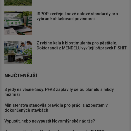
ISPOP zveřejnil nové datové standardy pro
vybrané ohlašovací povinnosti
Z rybího kalu k biostimulantu pro pěstitele.
Doktorandi z MENDELU vyvíjejí přípravek FISHIT
NEJČTENĚJŠÍ
S jedy na věčné časy. PFAS zaplavily celou planetu a nikdy
nezmizí
Ministerstva stanovila pravidla pro práci s azbestem v
dokončených stavbách
Vypustit, nebo nevypustit Novomlýnské nádrže?