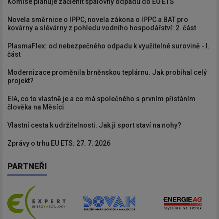
Komise plánuje začlenit spalovny odpadu do EU ETS
Novela směrnice o IPPC, novela zákona o IPPC a BAT pro
kovárny a slévárny z pohledu vodního hospodářství: 2. část
PlasmaFlex: od nebezpečného odpadu k využitelné surovině - I.
část
Modernizace proměnila brněnskou teplárnu. Jak probíhal celý
projekt?
EIA, co to vlastně je a co má společného s prvním přistáním
člověka na Měsíci
Vlastní cesta k udržitelnosti. Jak ji sport staví na nohy?
Zprávy o trhu EU ETS: 27. 7. 2026
PARTNEŘI