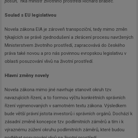
posun,"
říká ministr životního prostředí Richard Brabec.
Soulad s EU legislativou
Novela zákona EIA je zároveň transpoziční, tedy mimo změn
týkajících se právě zjednodušení a zkrácení procesu navržených
Ministerstvem životního prostředí, zapracovává do českého
práva také novou a pro nás povinnou evropskou legislativu v
oblasti posuzování vlivů na životní prostředí.
Hlavní změny novely
Novela zákona mimo jiné navrhuje stanovit okruh tzv.
navazujících řízení, a to formou výčtu konkrétních správních
řízení vyjmenovaných v samotném textu zákona. Výsledkem
bude větší právní jistota investorů i správních orgánů. Dochází k
zásadní změně koncepce tzv. podlimitních záměrů a tím i k
výraznému zúžení okruhu podlimitních záměrů, které budou
podléhat posuzování vlivů na životní prostředí.