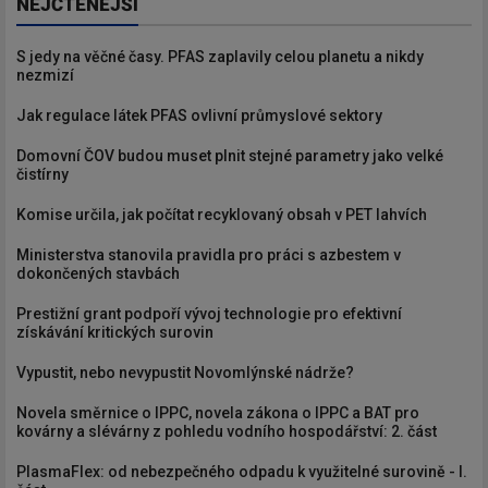
NEJČTENĚJŠÍ
S jedy na věčné časy. PFAS zaplavily celou planetu a nikdy
nezmizí
Jak regulace látek PFAS ovlivní průmyslové sektory
Domovní ČOV budou muset plnit stejné parametry jako velké
čistírny
Komise určila, jak počítat recyklovaný obsah v PET lahvích
Ministerstva stanovila pravidla pro práci s azbestem v
dokončených stavbách
Prestižní grant podpoří vývoj technologie pro efektivní
získávání kritických surovin
Vypustit, nebo nevypustit Novomlýnské nádrže?
Novela směrnice o IPPC, novela zákona o IPPC a BAT pro
kovárny a slévárny z pohledu vodního hospodářství: 2. část
PlasmaFlex: od nebezpečného odpadu k využitelné surovině - I.