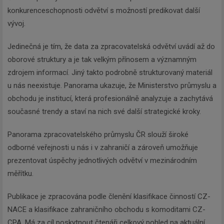
konkurenceschopnosti odvětví s možností predikovat další
vývoj.
Jedinečná je tím, že data za zpracovatelská odvětví uvádí až do
oborové struktury a je tak velkým přínosem a významným
zdrojem informací. Jiný takto podrobně strukturovaný materiál
u nás neexistuje. Panorama ukazuje, že Ministerstvo průmyslu a
obchodu je institucí, která profesionálně analyzuje a zachytává
současné trendy a staví na nich své další strategické kroky.
Panorama zpracovatelského průmyslu ČR slouží široké
odborné veřejnosti u nás i v zahraničí a zároveň umožňuje
prezentovat úspěchy jednotlivých odvětví v mezinárodním
měřítku.
Publikace je zpracována podle členění klasifikace činností CZ-
NACE a klasifikace zahraničního obchodu s komoditami CZ-
CPA. Má za cíl poskytnout čtenáři celkový pohled na aktuální