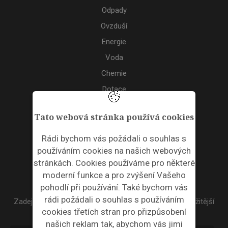
Odpady
Ovzduší
Energie
Voda
Chemie
Dotace
Akce
Tato webová stránka používá cookies
TAGS
Rádi bychom vás požádali o souhlas s
používáním cookies na našich webových
ODPADNÍ PLASTY
stránkách. Cookies používáme pro některé
moderní funkce a pro zvýšení Vašeho
NEWSLETTER
pohodlí při používání. Také bychom vás
rádi požádali o souhlas s používáním
Zadejte váš email a my Vám budeme zasílat ty nejdůležitější
cookies třetích stran pro přizpůsobení
informace, maximálně 1x týdně.
našich reklam tak, abychom vás jimi