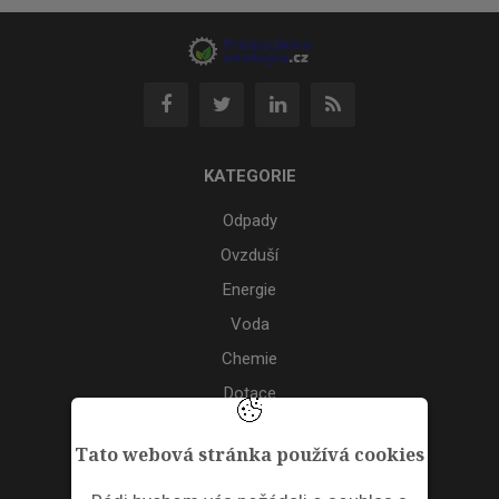
KATEGORIE
Odpady
Ovzduší
Energie
Voda
Chemie
Dotace
Akce
Tato webová stránka používá cookies
TAGS