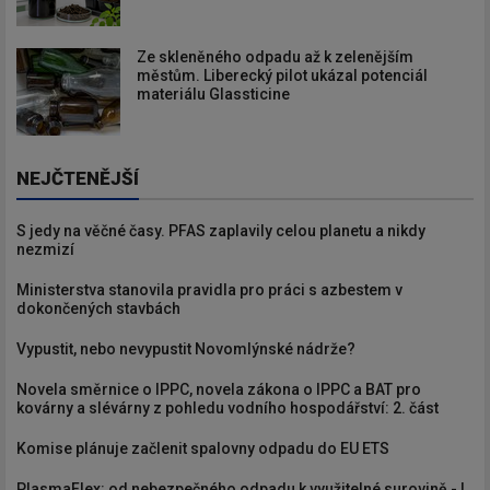
Ze skleněného odpadu až k zelenějším
městům. Liberecký pilot ukázal potenciál
materiálu Glassticine
NEJČTENĚJŠÍ
S jedy na věčné časy. PFAS zaplavily celou planetu a nikdy
nezmizí
Ministerstva stanovila pravidla pro práci s azbestem v
dokončených stavbách
Vypustit, nebo nevypustit Novomlýnské nádrže?
Novela směrnice o IPPC, novela zákona o IPPC a BAT pro
kovárny a slévárny z pohledu vodního hospodářství: 2. část
Komise plánuje začlenit spalovny odpadu do EU ETS
PlasmaFlex: od nebezpečného odpadu k využitelné surovině - I.