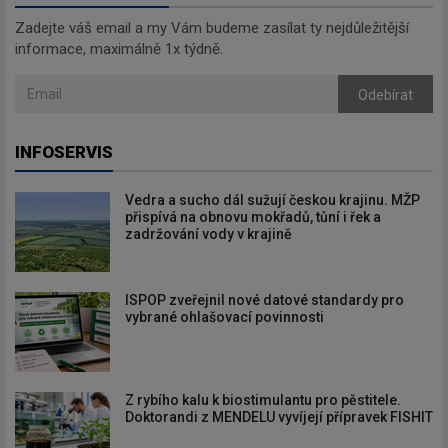
Zadejte váš email a my Vám budeme zasílat ty nejdůležitější
informace, maximálně 1x týdně.
Odebírat
INFOSERVIS
Vedra a sucho dál sužují českou krajinu. MŽP
přispívá na obnovu mokřadů, tůní i řek a
zadržování vody v krajině
ISPOP zveřejnil nové datové standardy pro
vybrané ohlašovací povinnosti
Z rybího kalu k biostimulantu pro pěstitele.
Doktorandi z MENDELU vyvíjejí přípravek FISHIT