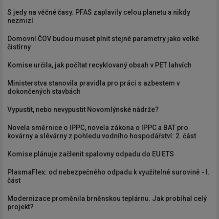
S jedy na věčné časy. PFAS zaplavily celou planetu a nikdy
nezmizí
Domovní ČOV budou muset plnit stejné parametry jako velké
čistírny
Komise určila, jak počítat recyklovaný obsah v PET lahvích
Ministerstva stanovila pravidla pro práci s azbestem v
dokončených stavbách
Vypustit, nebo nevypustit Novomlýnské nádrže?
Novela směrnice o IPPC, novela zákona o IPPC a BAT pro
kovárny a slévárny z pohledu vodního hospodářství: 2. část
Komise plánuje začlenit spalovny odpadu do EU ETS
PlasmaFlex: od nebezpečného odpadu k využitelné surovině - I.
část
Modernizace proměnila brněnskou teplárnu. Jak probíhal celý
projekt?