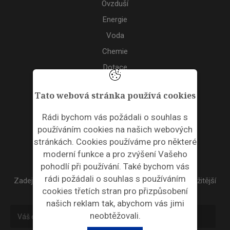
Ovzduší
Energie
Voda
Chemie
Dotace
Akce
Tato webová stránka používá cookies
TAGS
Rádi bychom vás požádali o souhlas s
používáním cookies na našich webových
ODPADNÍ PLASTY
stránkách. Cookies používáme pro některé
moderní funkce a pro zvýšení Vašeho
NEWSLETTER
pohodlí při používání. Také bychom vás
rádi požádali o souhlas s používáním
Zadejte váš email a my Vám budeme zasílat ty nejdůležitější
cookies třetích stran pro přizpůsobení
informace, maximálně 1x týdně.
našich reklam tak, abychom vás jimi
neobtěžovali.