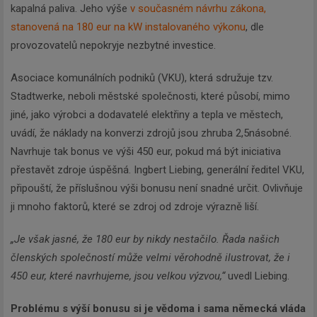
kapalná paliva. Jeho výše
v současném návrhu zákona,
stanovená na 180 eur na kW instalovaného výkonu
, dle
provozovatelů nepokryje nezbytné investice.
Asociace komunálních podniků (VKU), která sdružuje tzv.
Stadtwerke, neboli městské společnosti, které působí, mimo
jiné, jako výrobci a dodavatelé elektřiny a tepla ve městech,
uvádí, že náklady na konverzi zdrojů jsou zhruba 2,5násobné.
Navrhuje tak bonus ve výši 450 eur, pokud má být iniciativa
přestavět zdroje úspěšná. Ingbert Liebing, generální ředitel VKU,
připouští, že příslušnou výši bonusu není snadné určit. Ovlivňuje
ji mnoho faktorů, které se zdroj od zdroje výrazně liší.
„Je však jasné, že 180 eur by nikdy nestačilo. Řada našich
členských společností může velmi věrohodně ilustrovat, že i
450 eur, které navrhujeme, jsou velkou výzvou,“
uvedl Liebing.
Problému s výší bonusu si je vědoma i sama německá vláda