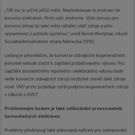
„180 eur je určitě příliš málo. Nepředstavuje to motivaci ke
konverzi elektráren. Proto výši změníme. Výše bonusu pro
konverzi zdrojů by také měla odrážet stáří zdroje a jeho
významnost z pohledu systému,“
uvedl Bernd Westphal, mluvčí
Sociálnědemokratické strany Německa (SPD).
Liebing je přesvědčen, že konverze stávajících kogeneračních
jednotek nebude stačit k zajištění požadovaného výkonu. Pro
zajištění dostatečného tepelného i elektrického výkonu bude
vedle konverze stávajících zdrojů nezbytné stavět také zdroje
nové. VKU proto požaduje vyšší podporu kogeneračních zdrojů
v zákoně o KVET.
Problémovým bodem je také odškodnění provozovatelů
černouhelných elektráren
Problémy představují také plánovaná nařízení pro odstavování