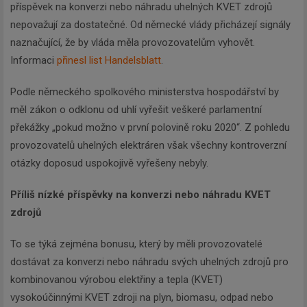
příspěvek na konverzi nebo náhradu uhelných KVET zdrojů
nepovažují za dostatečné. Od německé vlády přicházejí signály
naznačující, že by vláda měla provozovatelům vyhovět.
Informaci
přinesl list Handelsblatt
.
Podle německého spolkového ministerstva hospodářství by
měl zákon o odklonu od uhlí vyřešit veškeré parlamentní
překážky „pokud možno v první polovině roku 2020“. Z pohledu
provozovatelů uhelných elektráren však všechny kontroverzní
otázky doposud uspokojivě vyřešeny nebyly.
Příliš nízké příspěvky na konverzi nebo náhradu KVET
zdrojů
To se týká zejména bonusu, který by měli provozovatelé
dostávat za konverzi nebo náhradu svých uhelných zdrojů pro
kombinovanou výrobou elektřiny a tepla (KVET)
vysokoúčinnými KVET zdroji na plyn, biomasu, odpad nebo