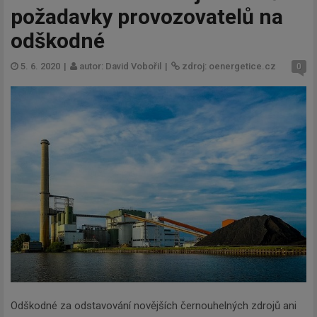
požadavky provozovatelů na
odškodné
5. 6. 2020
|
autor: David Vobořil
|
zdroj: oenergetice.cz
0
Odškodné za odstavování novějších černouhelných zdrojů ani