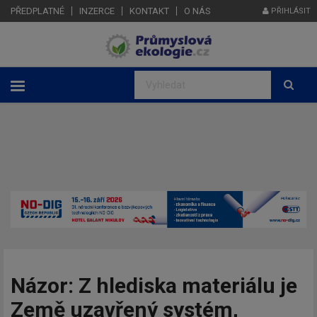
PŘEDPLATNÉ
INZERCE
KONTAKT
O NÁS
PŘIHLÁSIT
Názor: Z hlediska materiálu je
Země uzavřený systém,