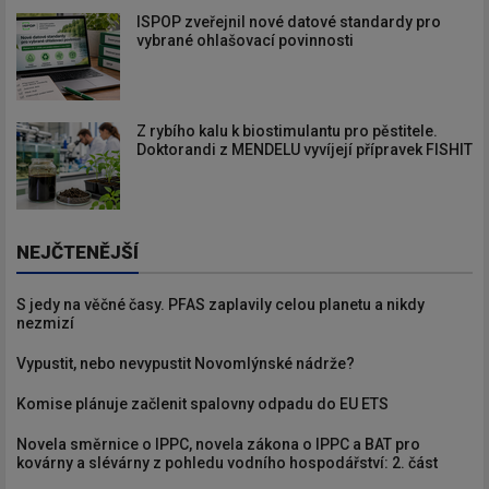
ISPOP zveřejnil nové datové standardy pro
vybrané ohlašovací povinnosti
Z rybího kalu k biostimulantu pro pěstitele.
Doktorandi z MENDELU vyvíjejí přípravek FISHIT
NEJČTENĚJŠÍ
S jedy na věčné časy. PFAS zaplavily celou planetu a nikdy
nezmizí
Vypustit, nebo nevypustit Novomlýnské nádrže?
Komise plánuje začlenit spalovny odpadu do EU ETS
Novela směrnice o IPPC, novela zákona o IPPC a BAT pro
kovárny a slévárny z pohledu vodního hospodářství: 2. část