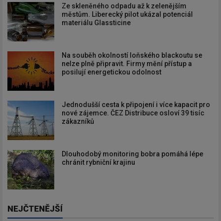
Ze skleněného odpadu až k zelenějším
městům. Liberecký pilot ukázal potenciál
materiálu Glassticine
Na souběh okolností loňského blackoutu se
nelze plně připravit. Firmy mění přístup a
posilují energetickou odolnost
Jednodušší cesta k připojení i více kapacit pro
nové zájemce. ČEZ Distribuce osloví 39 tisíc
zákazníků
Dlouhodobý monitoring bobra pomáhá lépe
chránit rybniční krajinu
NEJČTENĚJŠÍ