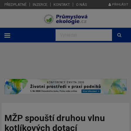
PŘEDPLATNÉ
INZERCE
KONTAKT
O NÁS
PŘIHLÁSIT
MŽP spouští druhou vlnu
kotlíkových dotací