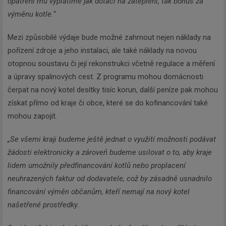
opatření mu vyplatíme jak dotaci na zateplení, tak bonus za
výměnu kotle.“
Mezi způsobilé výdaje bude možné zahrnout nejen náklady na
pořízení zdroje a jeho instalaci, ale také náklady na novou
otopnou soustavu či její rekonstrukci včetně regulace a měření
a úpravy spalinových cest. Z programu mohou domácnosti
čerpat na nový kotel desítky tisíc korun, další peníze pak mohou
získat přímo od kraje či obce, které se do kofinancování také
mohou zapojit.
„Se všemi kraji budeme ještě jednat o využití možnosti podávat
žádosti elektronicky a zároveň budeme usilovat o to, aby kraje
lidem umožnily předfinancování kotlů nebo proplacení
neuhrazených faktur od dodavatele, což by zásadně usnadnilo
financování výměn občanům, kteří nemají na nový kotel
našetřené prostředky.