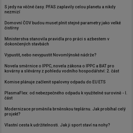
S jedy na věčné časy. PFAS zaplavily celou planetu a nikdy
nezmizí
Domovní ČOV budou muset plnit stejné parametry jako velké
čistírny
Ministerstva stanovila pravidla pro práci s azbestem v
dokončených stavbách
Vypustit, nebo nevypustit Novomlýnské nádrže?
Novela směrnice o IPPC, novela zákona o IPPC a BAT pro
kovárny a slévárny z pohledu vodního hospodářství: 2. část
Komise plánuje začlenit spalovny odpadu do EU ETS
PlasmaFlex: od nebezpečného odpadu k využitelné surovině - I.
část
Modernizace proměnila brněnskou teplárnu. Jak probíhal celý
projekt?
Vlastní cesta k udržitelnosti. Jak ji sport staví na nohy?