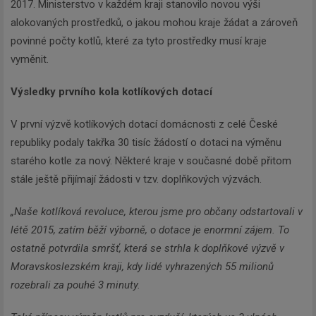
2017. Ministerstvo v každém kraji stanovilo novou výši
alokovaných prostředků, o jakou mohou kraje žádat a zároveň
povinné počty kotlů, které za tyto prostředky musí kraje
vyměnit.
Výsledky prvního kola kotlíkových dotací
V první výzvě kotlíkových dotací domácnosti z celé České
republiky podaly takřka 30 tisíc žádostí o dotaci na výměnu
starého kotle za nový. Některé kraje v současné době přitom
stále ještě přijímají žádosti v tzv. doplňkových výzvách.
„Naše kotlíková revoluce, kterou jsme pro občany odstartovali v
létě 2015, zatím běží výborně, o dotace je enormní zájem. To
ostatně potvrdila smršť, která se strhla k doplňkové výzvě v
Moravskoslezském kraji, kdy lidé vyhrazených 55 milionů
rozebrali za pouhé 3 minuty.