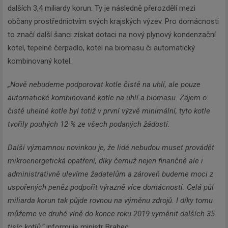
dalších 3,4 miliardy korun. Ty je následně přerozdělí mezi
občany prostřednictvím svých krajských výzev. Pro domácnosti
to značí další šanci získat dotaci na nový plynový kondenzační
kotel, tepelné čerpadlo, kotel na biomasu či automatický
kombinovaný kotel.
„Nově nebudeme podporovat kotle čistě na uhlí, ale pouze
automatické kombinované kotle na uhlí a biomasu. Zájem o
čistě uhelné kotle byl totiž v první výzvě minimální, tyto kotle
tvořily pouhých 12 % ze všech podaných žádostí.
Další významnou novinkou je, že lidé nebudou muset provádět
mikroenergetická opatření, díky čemuž nejen finančně ale i
administrativně ulevíme žadatelům a zároveň budeme moci z
uspořených peněz podpořit výrazně více domácností. Celá půl
miliarda korun tak půjde rovnou na výměnu zdrojů. I díky tomu
můžeme ve druhé vlně do konce roku 2019 vyměnit dalších 35
tisíc kotlů,“
informuje ministr Brabec.