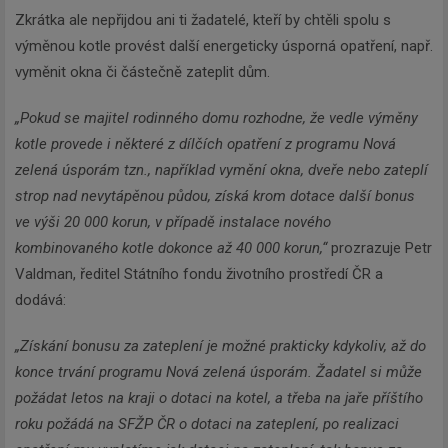
Zkrátka ale nepřijdou ani ti žadatelé, kteří by chtěli spolu s
výměnou kotle provést další energeticky úsporná opatření, např.
vyměnit okna či částečně zateplit dům.
„Pokud se majitel rodinného domu rozhodne, že vedle výměny
kotle provede i některé z dílčích opatření z programu Nová
zelená úsporám tzn., například vymění okna, dveře nebo zateplí
strop nad nevytápěnou půdou, získá krom dotace další bonus
ve výši 20 000 korun, v případě instalace nového
kombinovaného kotle dokonce až 40 000 korun,“
prozrazuje Petr
Valdman, ředitel Státního fondu životního prostředí ČR a
dodává:
„Získání bonusu za zateplení je možné prakticky kdykoliv, až do
konce trvání programu Nová zelená úsporám. Žadatel si může
požádat letos na kraji o dotaci na kotel, a třeba na jaře příštího
roku požádá na SFŽP ČR o dotaci na zateplení, po realizaci