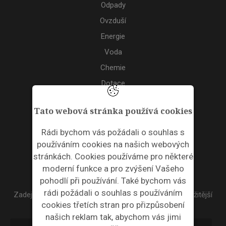
Odpady
Ovzduší
Energie
Voda
Chemie
Dotace
Akce
Tato webová stránka používá cookies
TAGS
Rádi bychom vás požádali o souhlas s
používáním cookies na našich webových
ODPADNÍ PLASTY
stránkách. Cookies používáme pro některé
moderní funkce a pro zvýšení Vašeho
NEWSLETTER
pohodlí při používání. Také bychom vás
rádi požádali o souhlas s používáním
Zadejte váš email a my Vám budeme zasílat ty nejdůležitější
cookies třetích stran pro přizpůsobení
informace, maximálně 1x týdně.
našich reklam tak, abychom vás jimi