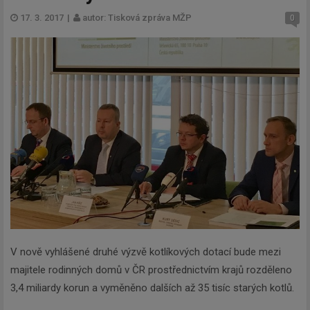
17. 3. 2017
|
autor: Tisková zpráva MŽP
0
V nově vyhlášené druhé výzvě kotlíkových dotací bude mezi
majitele rodinných domů v ČR prostřednictvím krajů rozděleno
3,4 miliardy korun a vyměněno dalších až 35 tisíc starých kotlů.