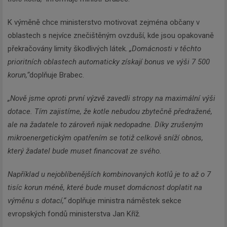
K výměně chce ministerstvo motivovat zejména občany v
oblastech s nejvíce znečištěným ovzduší, kde jsou opakovaně
překračovány limity škodlivých látek.
„Domácnosti v těchto
prioritních oblastech automaticky získají bonus ve výši 7 500
korun,“
doplňuje Brabec.
„Nově jsme oproti první výzvě zavedli stropy na maximální výši
dotace. Tím zajistíme, že kotle nebudou zbytečně předražené,
ale na žadatele to zároveň nijak nedopadne. Díky zrušeným
mikroenergetickým opatřením se totiž celkově sníží obnos,
který žadatel bude muset financovat ze svého.
Například u nejoblíbenějších kombinovaných kotlů je to až o 7
tisíc korun méně, které bude muset domácnost doplatit na
výměnu s dotací,“
doplňuje ministra náměstek sekce
evropských fondů ministerstva Jan Kříž.