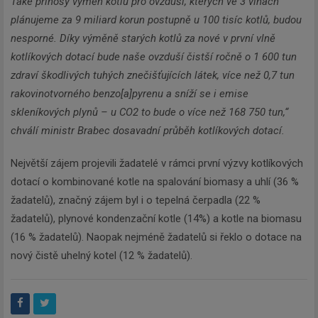
Také přínosy výměn kotlů pro ovzduší, kterých ve 3 vlnách
plánujeme za 9 miliard korun postupně u 100 tisíc kotlů, budou
nesporné. Díky výměně starých kotlů za nové v první vlně
kotlíkových dotací bude naše ovzduší čistší ročně o 1 600 tun
zdraví škodlivých tuhých znečišťujících látek, více než 0,7 tun
rakovinotvorného benzo[a]pyrenu a sníží se i emise
skleníkových plynů – u CO2 to bude o více než 168 750 tun,“
Newsletter
chválí ministr Brabec dosavadní průběh kotlíkových dotací.
Největší zájem projevili žadatelé v rámci první výzvy kotlíkových
Zadejte váš email a my Vám
dotací o kombinované kotle na spalování biomasy a uhlí (36 %
budeme zasílat ty nejdůležitější
žadatelů), značný zájem byl i o tepelná čerpadla (22 %
informace, maximálně 1x týdně.
žadatelů), plynové kondenzační kotle (14%) a kotle na biomasu
(16 % žadatelů). Naopak nejméně žadatelů si řeklo o dotace na
nový čistě uhelný kotel (12 % žadatelů).
Odebírat