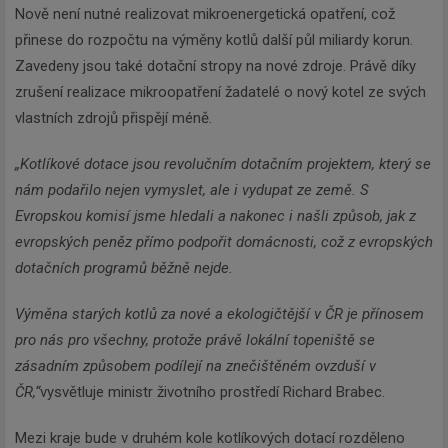
Nově není nutné realizovat mikroenergetická opatření, což
přinese do rozpočtu na výměny kotlů další půl miliardy korun.
Zavedeny jsou také dotační stropy na nové zdroje. Právě díky
zrušení realizace mikroopatření žadatelé o nový kotel ze svých
vlastních zdrojů přispějí méně.
„Kotlíkové dotace jsou revolučním dotačním projektem, který se
nám podařilo nejen vymyslet, ale i vydupat ze země. S
Evropskou komisí jsme hledali a nakonec i našli způsob, jak z
evropských peněz přímo podpořit domácnosti, což z evropských
dotačních programů běžně nejde.
Výměna starých kotlů za nové a ekologičtější v ČR je přínosem
pro nás pro všechny, protože právě lokální topeniště se
zásadním způsobem podílejí na znečištěném ovzduší v
ČR,“
vysvětluje ministr životního prostředí Richard Brabec.
Mezi kraje bude v druhém kole kotlíkových dotací rozděleno