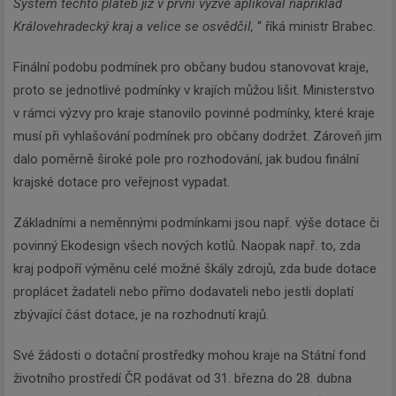
Systém těchto plateb již v první výzvě aplikoval například
Královehradecký kraj a velice se osvědčil,
“ říká ministr Brabec.
Finální podobu podmínek pro občany budou stanovovat kraje,
proto se jednotlivé podmínky v krajích můžou lišit. Ministerstvo
v rámci výzvy pro kraje stanovilo povinné podmínky, které kraje
musí při vyhlašování podmínek pro občany dodržet. Zároveň jim
dalo poměrně široké pole pro rozhodování, jak budou finální
krajské dotace pro veřejnost vypadat.
Základními a neměnnými podmínkami jsou např. výše dotace či
povinný Ekodesign všech nových kotlů. Naopak např. to, zda
kraj podpoří výměnu celé možné škály zdrojů, zda bude dotace
proplácet žadateli nebo přímo dodavateli nebo jestli doplatí
zbývající část dotace, je na rozhodnutí krajů.
Své žádosti o dotační prostředky mohou kraje na Státní fond
životního prostředí ČR podávat od 31. března do 28. dubna