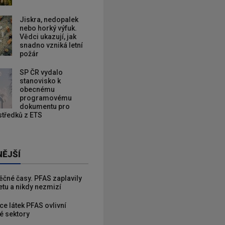
Jiskra, nedopalek
nebo horký výfuk.
Vědci ukazují, jak
snadno vzniká letní
požár
SP ČR vydalo
stanovisko k
obecnému
programovému
dokumentu pro
ostředků z ETS
NĚJŠÍ
věčné časy. PFAS zaplavily
etu a nikdy nezmizí
ce látek PFAS ovlivní
é sektory