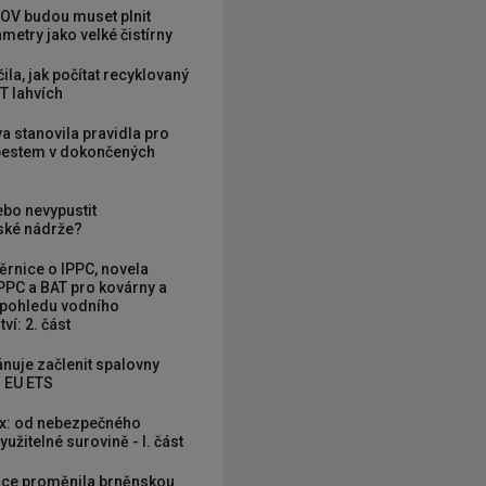
OV budou muset plnit
metry jako velké čistírny
ila, jak počítat recyklovaný
T lahvích
va stanovila pravidla pro
zbestem v dokončených
ebo nevypustit
ké nádrže?
rnice o IPPC, novela
PPC a BAT pro kovárny a
 pohledu vodního
ví: 2. část
nuje začlenit spalovny
 EU ETS
x: od nebezpečného
užitelné surovině - I. část
ce proměnila brněnskou