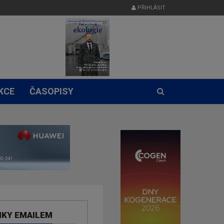
PŘIHLÁSIT
KCE
ČASOPISY
NKY EMAILEM