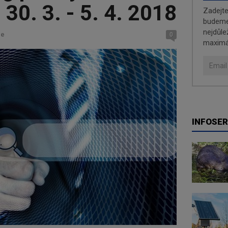
 30. 3. - 5. 4. 2018
Zadejt
budeme 
nejdůle
ce
0
maximá
INFOSER