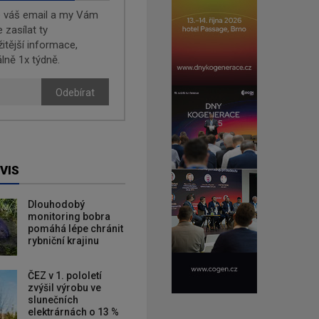
e váš email a my Vám
zasílat ty
žitější informace,
lně 1x týdně.
Odebírat
VIS
Dlouhodobý
monitoring bobra
pomáhá lépe chránit
rybniční krajinu
ČEZ v 1. pololetí
zvýšil výrobu ve
slunečních
elektrárnách o 13 %