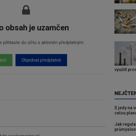
o obsah je uzamčen
 přihlaste do účtu s aktivním předplatným.
ásit
Objednat předplatné
využití pr
NEJČTE
S jedy na 
celou plan
Jak regula
průmyslov