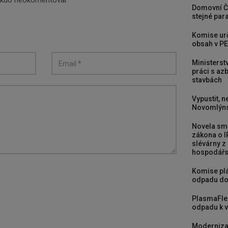
nikdo neokomentoval.
Domovní Č
stejné para
Komise urč
obsah v PE
Ministerst
práci s a
stavbách
Vypustit, n
Novomlýns
Novela smě
zákona o I
slévárny z
hospodářst
Komise plá
odpadu do
PlasmaFle
odpadu k vy
Moderniza