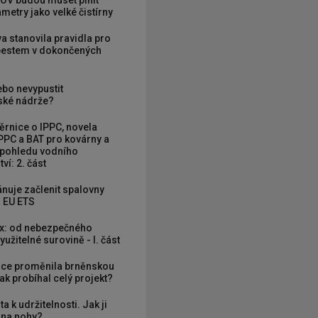
OV budou muset plnit
metry jako velké čistírny
va stanovila pravidla pro
zbestem v dokončených
ebo nevypustit
ké nádrže?
rnice o IPPC, novela
PPC a BAT pro kovárny a
 pohledu vodního
ví: 2. část
nuje začlenit spalovny
 EU ETS
x: od nebezpečného
užitelné surovině - I. část
ce proměnila brněnskou
ak probíhal celý projekt?
ta k udržitelnosti. Jak ji
í na nohy?