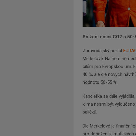
Snížení emisí CO2 o 50-
Zpravodajský portál
EURA
Merkelové. Na něm německá
cílům pro Evropskou unii. 
40 %, ale dle nových návrh
hodnotu 50-55 %.
Kancléřka se dále vyjádřila,
klima nesmí být vyloučeno
balíčků.
Dle Merkelové je finanční
pro dosažení klimatických 