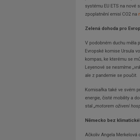
systému EU ETS na nové se
zpoplatnění emisí CO2 na
Zelená dohoda pro Evro
V podobném duchu měla pr
Evropské komise Ursula vo
kompas, ke kterému se můž
Leyenové se nesmíme
„vr
ale z pandemie se poučit.
Komisařka také ve svém pr
energie, čisté mobility a d
stal
„motorem oživení hosp
Německo bez klimatické
Ačkoliv Angela Merkelová o