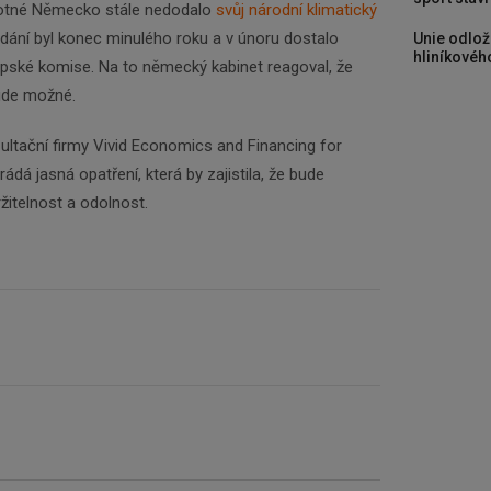
motné Německo stále nedodalo
svůj národní klimatický
dání byl konec minulého roku a v únoru dostalo
Unie odlož
hliníkového
ské komise. Na to německý kabinet reagoval, že
bude možné.
zultační firmy Vivid Economics and Financing for
dá jasná opatření, která by zajistila, že bude
itelnost a odolnost.