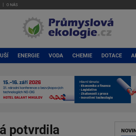
O NÁS
UŠÍ
ENERGIE
VODA
CHEMIE
DOTACE
A
á potvrdila
NOVI