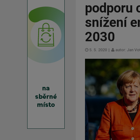
podporu c
snížení e
2030
5. 5. 2020
|
autor: Jan Vo