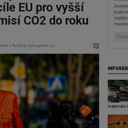
íle EU pro vyšší
Zadejt
budeme 
misí CO2 do roku
nejdůle
maximá
truba
|
zdroj: oenergetice.cz
0
INFOSER
materiálu 