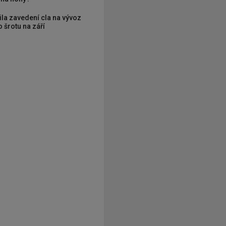
ila zavedení cla na vývoz
 šrotu na září