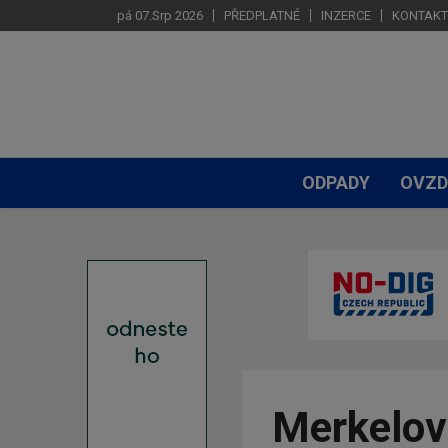
pá 07.Srp 2026
PŘEDPLATNÉ
INZERCE
KONTAKT
ODPADY
OVZD
Merkelov