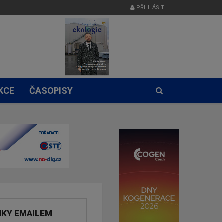
PŘIHLÁSIT
KCE
ČASOPISY
NKY EMAILEM