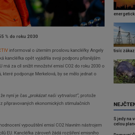
energetic
55 % do roku 2030
CTIV
informoval o úterním proslovu kancléřky Angely
tisíc záka
 kancléřka opět vyjádřila svoji podporu přísnějším
EU má za cíl snížit množství emisí CO2 do roku 2030 o
ů, které podporuje Merkelová, by se mělo jednat o
 že nyní je čas
„prokázat naši vytrvalost“
, protože
 z připravovaných ekonomických stimulačních
NEJČTE
S jedy na 
celou plan
 ohodnocení vypouštění emisí CO2 hlavním nástrojem
cílů EU. Kancléřka zároveň žádá rozšíření emisního