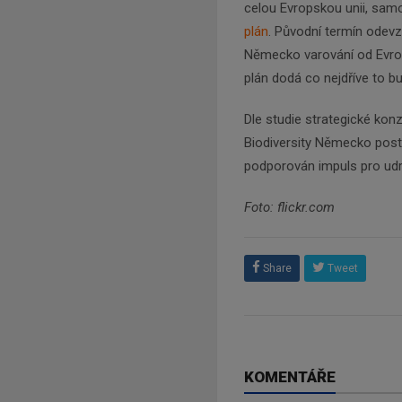
celou Evropskou unii, sa
plán
. Původní termín odevz
Německo varování od Evrop
plán dodá co nejdříve to 
Dle studie strategické kon
Biodiversity Německo postrá
podporován impuls pro udrž
Foto: flickr.com
Share
Tweet
KOMENTÁŘE