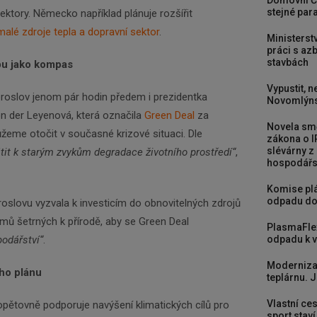
Domovní Č
stejné para
ktory. Německo například plánuje rozšířit
malé zdroje tepla a dopravní sektor
.
Ministerst
práci s a
stavbách
pu jako kompas
Vypustit, n
oslov jenom pár hodin předem i prezidentka
Novomlýns
n der Leyenová, která označila
Green Deal
za
Novela smě
eme otočit v současné krizové situaci. Dle
zákona o I
slévárny z
átit k starým zvykům degradace životního prostředí“
,
hospodářst
Komise plá
odpadu do
oslovu vyzvala k investicím do obnovitelných zdrojů
omů šetrných k přírodě, aby se Green Deal
PlasmaFle
odářství“
.
odpadu k vy
Moderniza
ho plánu
teplárnu. J
Vlastní ces
pětovně podporuje navýšení klimatických cílů pro
sport stav