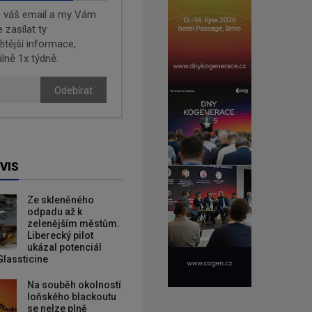
e váš email a my Vám
zasílat ty
žitější informace,
lně 1x týdně.
Odebírat
VIS
Ze skleněného
odpadu až k
zelenějším městům.
Liberecký pilot
ukázal potenciál
Glassticine
Na souběh okolností
loňského blackoutu
se nelze plně