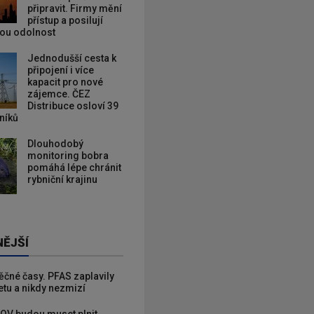
připravit. Firmy mění
přístup a posilují
kou odolnost
Jednodušší cesta k
připojení i více
kapacit pro nové
zájemce. ČEZ
Distribuce osloví 39
zníků
Dlouhodobý
monitoring bobra
pomáhá lépe chránit
rybniční krajinu
NĚJŠÍ
věčné časy. PFAS zaplavily
etu a nikdy nezmizí