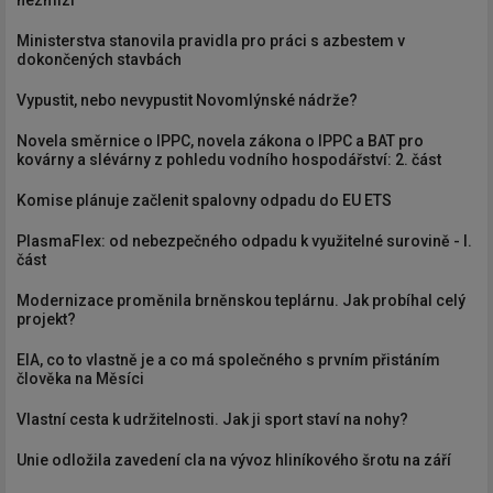
nezmizí
Ministerstva stanovila pravidla pro práci s azbestem v
dokončených stavbách
Vypustit, nebo nevypustit Novomlýnské nádrže?
Novela směrnice o IPPC, novela zákona o IPPC a BAT pro
kovárny a slévárny z pohledu vodního hospodářství: 2. část
Komise plánuje začlenit spalovny odpadu do EU ETS
PlasmaFlex: od nebezpečného odpadu k využitelné surovině - I.
část
Modernizace proměnila brněnskou teplárnu. Jak probíhal celý
projekt?
EIA, co to vlastně je a co má společného s prvním přistáním
člověka na Měsíci
Vlastní cesta k udržitelnosti. Jak ji sport staví na nohy?
Unie odložila zavedení cla na vývoz hliníkového šrotu na září