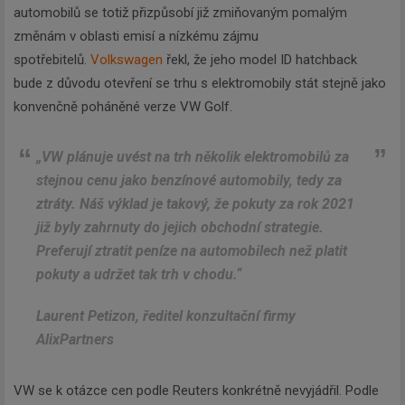
automobilů se totiž přizpůsobí již zmiňovaným pomalým
změnám v oblasti emisí a nízkému zájmu
spotřebitelů.
Volkswagen
řekl, že jeho model ID hatchback
bude z důvodu otevření se trhu s elektromobily stát stejně jako
konvenčně poháněné verze VW Golf.
„VW plánuje uvést na trh několik elektromobilů za
stejnou cenu jako benzínové automobily, tedy za
ztráty. Náš výklad je takový, že pokuty za rok 2021
již byly zahrnuty do jejich obchodní strategie.
Preferují ztratit peníze na automobilech než platit
pokuty a udržet tak trh v chodu.“
Laurent Petizon, ředitel konzultační firmy
AlixPartners
VW se k otázce cen podle Reuters konkrétně nevyjádřil. Podle