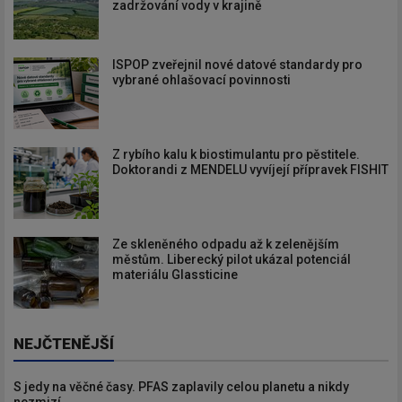
zadržování vody v krajině
ISPOP zveřejnil nové datové standardy pro
vybrané ohlašovací povinnosti
Z rybího kalu k biostimulantu pro pěstitele.
Doktorandi z MENDELU vyvíjejí přípravek FISHIT
Ze skleněného odpadu až k zelenějším
městům. Liberecký pilot ukázal potenciál
materiálu Glassticine
NEJČTENĚJŠÍ
S jedy na věčné časy. PFAS zaplavily celou planetu a nikdy