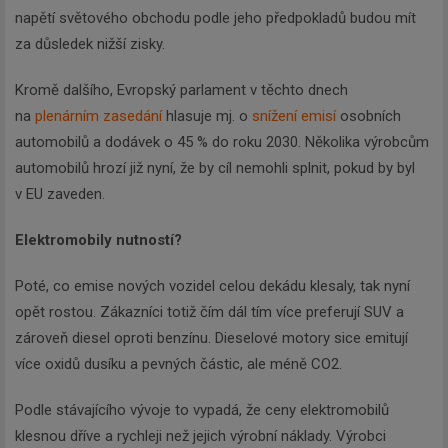
napětí světového obchodu podle jeho předpokladů budou mít
za důsledek nižší zisky.
Kromě dalšího, Evropský parlament v těchto dnech
na
plenárním zasedání
hlasuje mj. o
snížení emisí
osobních
automobilů a dodávek o 45 % do roku 2030. Několika výrobcům
automobilů hrozí již nyní, že by cíl nemohli splnit, pokud by byl
v EU zaveden.
Elektromobily nutností?
Poté, co emise nových vozidel celou dekádu klesaly, tak nyní
opět rostou. Zákazníci totiž čím dál tím více preferují SUV a
zároveň diesel oproti benzínu. Dieselové motory sice emitují
více oxidů dusíku a pevných částic, ale méně CO2.
Podle stávajícího vývoje to vypadá, že ceny elektromobilů
klesnou dříve a rychleji než jejich výrobní náklady. Výrobci