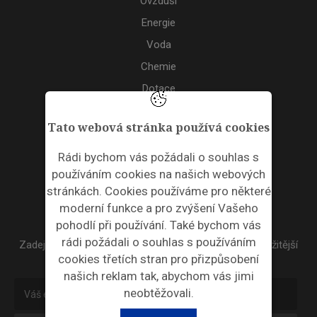
Ovzduší
Energie
Voda
Chemie
Dotace
Akce
Tato webová stránka používá cookies
TAGS
Rádi bychom vás požádali o souhlas s
používáním cookies na našich webových
ODPADNÍ PLASTY
stránkách. Cookies používáme pro některé
moderní funkce a pro zvýšení Vašeho
NEWSLETTER
pohodlí při používání. Také bychom vás
rádi požádali o souhlas s používáním
Zadejte váš email a my Vám budeme zasílat ty nejdůležitější
cookies třetích stran pro přizpůsobení
informace, maximálně 1x týdně.
našich reklam tak, abychom vás jimi
neobtěžovali.