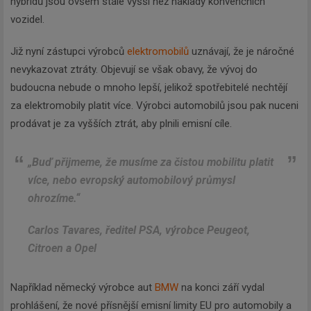
hybridů jsou ovšem stále vyšší než náklady konvenčních
vozidel.
Již nyní zástupci výrobců
elektromobilů
uznávají, že je náročné
nevykazovat ztráty. Objevují se však obavy, že vývoj do
budoucna nebude o mnoho lepší, jelikož spotřebitelé nechtějí
za elektromobily platit více. Výrobci automobilů jsou pak nuceni
prodávat je za vyšších ztrát, aby plnili emisní cíle.
„Buď přijmeme, že musíme za čistou mobilitu platit
více, nebo evropský automobilový průmysl
ohrozíme.“
Carlos Tavares, ředitel PSA, výrobce Peugeot,
Citroen a Opel
Například německý výrobce aut
BMW
na konci září vydal
prohlášení, že nové přísnější emisní limity EU pro automobily a