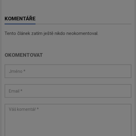
KOMENTÁŘE
Tento článek zatím ještě nikdo neokomentoval.
OKOMENTOVAT
Newsletter
Zadejte váš email a my Vám
budeme zasílat ty nejdůležitější