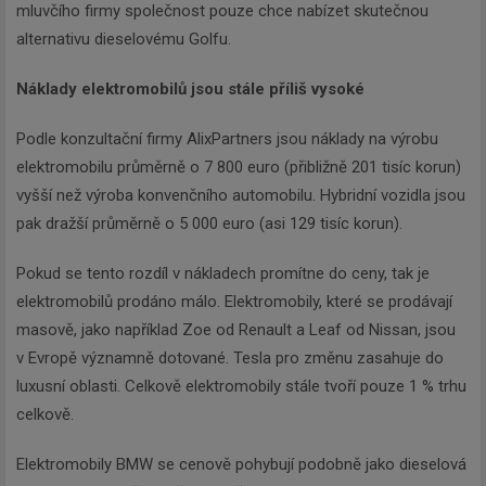
mluvčího firmy společnost pouze chce nabízet skutečnou
alternativu dieselovému Golfu.
Náklady elektromobilů jsou stále příliš vysoké
Podle konzultační firmy AlixPartners jsou náklady na výrobu
elektromobilu průměrně o 7 800 euro (přibližně 201 tisíc korun)
vyšší než výroba konvenčního automobilu. Hybridní vozidla jsou
pak dražší průměrně o 5 000 euro (asi 129 tisíc korun).
Pokud se tento rozdíl v nákladech promítne do ceny, tak je
elektromobilů prodáno málo. Elektromobily, které se prodávají
masově, jako například Zoe od Renault a Leaf od Nissan, jsou
v Evropě významně dotované. Tesla pro změnu zasahuje do
luxusní oblasti. Celkově elektromobily stále tvoří pouze 1 % trhu
celkově.
Elektromobily BMW se cenově pohybují podobně jako dieselová