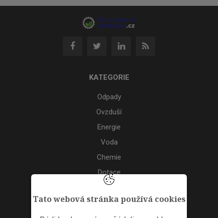
KATEGORIE
Odpady
Ovzduší
Energie
Voda
Chemie
Dotace
Akce
Tato webová stránka používá cookies
TAGS