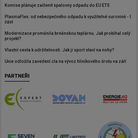
Komise plánuje začlenit spalovny odpadu do EU ETS
PlasmaFlex: od nebezpečného odpadu k využitelné surovině - I.
část
Modernizace proměnila brněnskou teplárnu. Jak probíhal celý
projekt?
Vlastní cesta k udržitelnosti. Jak ji sport staví na nohy?
Unie odložila zavedení cla na vývoz hliníkového šrotu na září
PARTNEŘI