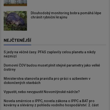
Dlouhodobý monitoring bobra pomáhá lépe
chránit rybniční krajinu
NEJČTENĚJŠÍ
S jedy na věčné časy. PFAS zaplavily celou planetu a nikdy
nezmizí
Domovní ČOV budou muset plnit stejné parametry jako velké
čistírny
Ministerstva stanovila pravidla pro práci s azbestem v
dokončených stavbách
Vypustit, nebo nevypustit Novomlýnské nádrže?
Novela směrnice o IPPC, novela zákona o IPPC a BAT pro
kovárny a slévárny z pohledu vodního hospodářství: 2. část