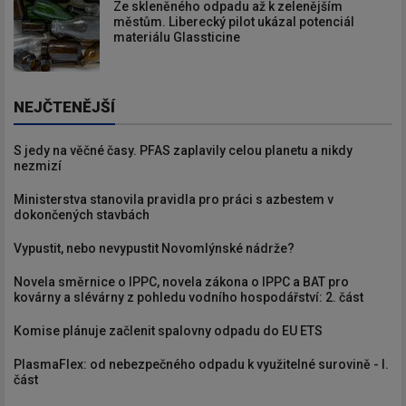
Ze skleněného odpadu až k zelenějším
městům. Liberecký pilot ukázal potenciál
materiálu Glassticine
NEJČTENĚJŠÍ
S jedy na věčné časy. PFAS zaplavily celou planetu a nikdy
nezmizí
Ministerstva stanovila pravidla pro práci s azbestem v
dokončených stavbách
Vypustit, nebo nevypustit Novomlýnské nádrže?
Novela směrnice o IPPC, novela zákona o IPPC a BAT pro
kovárny a slévárny z pohledu vodního hospodářství: 2. část
Komise plánuje začlenit spalovny odpadu do EU ETS
PlasmaFlex: od nebezpečného odpadu k využitelné surovině - I.
část