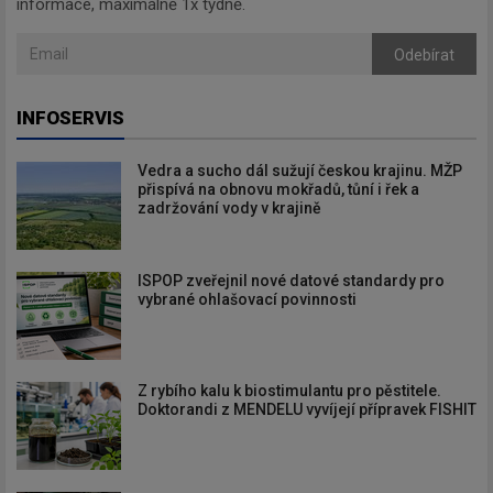
informace, maximálně 1x týdně.
Odebírat
INFOSERVIS
Vedra a sucho dál sužují českou krajinu. MŽP
přispívá na obnovu mokřadů, tůní i řek a
zadržování vody v krajině
ISPOP zveřejnil nové datové standardy pro
vybrané ohlašovací povinnosti
Z rybího kalu k biostimulantu pro pěstitele.
Doktorandi z MENDELU vyvíjejí přípravek FISHIT