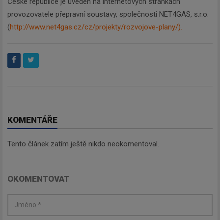
České republice je uveden na internetových stránkách
provozovatele přepravní soustavy, společnosti NET4GAS, s.r.o.
(
http://www.net4gas.cz/cz/projekty/rozvojove-plany/).
KOMENTÁŘE
Tento článek zatím ještě nikdo neokomentoval.
OKOMENTOVAT