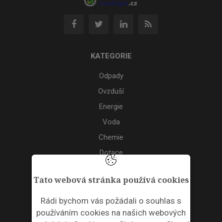
KATEGORIE
Odpady
Ovzduší
Energie
Voda
Chemie
Dotace
Akce
Tato webová stránka používá cookies
TAGS
Rádi bychom vás požádali o souhlas s
používáním cookies na našich webových
ODPADNÍ PLASTY