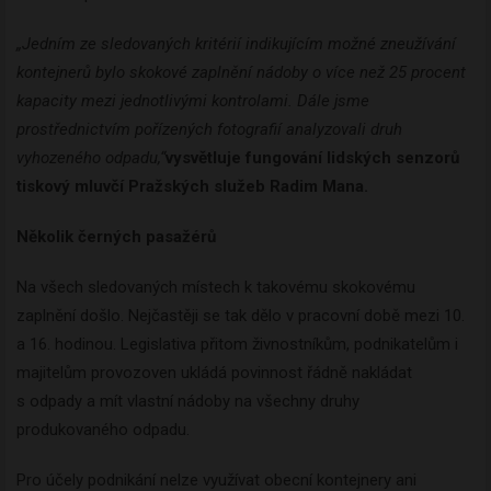
„Jedním ze sledovaných kritérií indikujícím možné zneužívání
kontejnerů bylo skokové zaplnění nádoby o více než 25 procent
kapacity mezi jednotlivými kontrolami. Dále jsme
prostřednictvím pořízených fotografií analyzovali druh
vyhozeného odpadu,“
vysvětluje fungování lidských senzorů
tiskový mluvčí Pražských služeb Radim Mana.
Několik černých pasažérů
Na všech sledovaných místech k takovému skokovému
zaplnění došlo. Nejčastěji se tak dělo v pracovní době mezi 10.
a 16. hodinou. Legislativa přitom živnostníkům, podnikatelům i
majitelům provozoven ukládá povinnost řádně nakládat
s odpady a mít vlastní nádoby na všechny druhy
produkovaného odpadu.
Pro účely podnikání nelze využívat obecní kontejnery ani