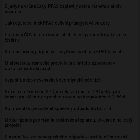
S jedy na věčné časy. PFAS zaplavily celou planetu a nikdy
nezmizí
Jak regulace látek PFAS ovlivní průmyslové sektory
Domovní ČOV budou muset plnit stejné parametry jako velké
čistírny
Komise určila, jak počítat recyklovaný obsah v PET lahvích
Ministerstva stanovila pravidla pro práci s azbestem v
dokončených stavbách
Vypustit, nebo nevypustit Novomlýnské nádrže?
Novela směrnice o IPPC, novela zákona o IPPC a BAT pro
kovárny a slévárny z pohledu vodního hospodářství: 2. část
Komise plánuje začlenit spalovny odpadu do EU ETS
Modernizace proměnila brněnskou teplárnu. Jak probíhal celý
projekt?
PlasmaFlex: od nebezpečného odpadu k využitelné surovině - I.