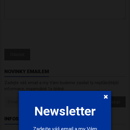
Odeslat
NOVINKY EMAILEM
Zadejte váš email a my Vám budeme zasílat ty nejdůležitější
informace, maximálně 1x týdně.
Odebírat
Newsletter
INFOSERVIS
Zadejte váš email a my Vám