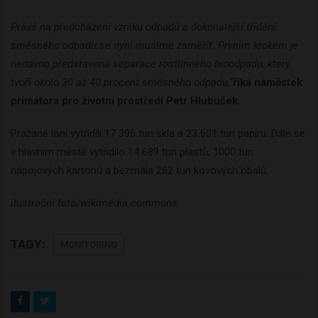
Právě na předcházení vzniku odpadů a dokonalejší třídění
směsného odpadu se nyní musíme zaměřit. Prvním krokem je
nedávno představená separace rostlinného bioodpadu, který
tvoří okolo 30 až 40 procent směsného odpadu,“
říká náměstek
primátora pro životní prostředí Petr Hlubuček.
Pražané loni vytřídili 17 396 tun skla a 23 601 tun papíru. Dále se
v hlavním městě vytřídilo 14 689 tun plastů, 1000 tun
nápojových kartonů a bezmála 262 tun kovových obalů.
ilustrační foto/wikimedia commons
TAGY:
MONITORING