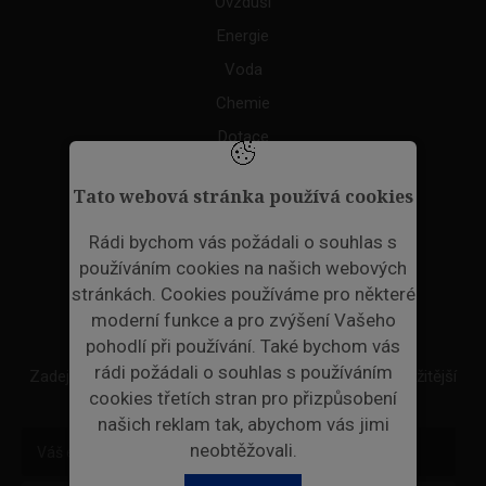
Ovzduší
Energie
Voda
Chemie
Dotace
Akce
Tato webová stránka používá cookies
TAGS
Rádi bychom vás požádali o souhlas s
používáním cookies na našich webových
ODPADNÍ PLASTY
stránkách. Cookies používáme pro některé
moderní funkce a pro zvýšení Vašeho
NEWSLETTER
pohodlí při používání. Také bychom vás
rádi požádali o souhlas s používáním
Zadejte váš email a my Vám budeme zasílat ty nejdůležitější
cookies třetích stran pro přizpůsobení
informace, maximálně 1x týdně.
našich reklam tak, abychom vás jimi
neobtěžovali.