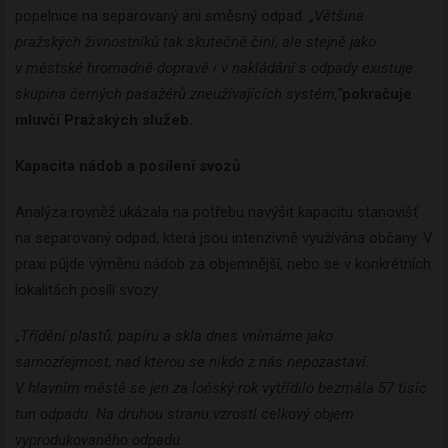
popelnice na separovaný ani směsný odpad.
„Většina
pražských živnostníků tak skutečně činí, ale stejně jako
v městské hromadné dopravě i v nakládání s odpady existuje
skupina černých pasažérů zneužívajících systém,“
pokračuje
mluvčí Pražských služeb.
Kapacita nádob a posílení svozů
Analýza rovněž ukázala na potřebu navýšit kapacitu stanovišť
na separovaný odpad, která jsou intenzivně využívána občany. V
praxi půjde výměnu nádob za objemnější, nebo se v konkrétních
lokalitách posílí svozy.
„
Třídění plastů, papíru a skla dnes vnímáme jako
samozřejmost, nad kterou se nikdo z nás nepozastaví.
V hlavním městě se jen za loňský rok vytřídilo bezmála 57 tisíc
tun odpadu. Na druhou stranu vzrostl celkový objem
vyprodukovaného odpadu.