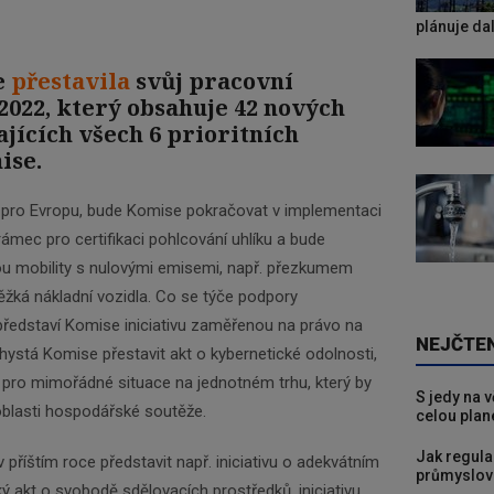
plánuje da
e
přestavila
svůj pracovní
022, který obsahuje 42 nových
ajících všech 6 prioritních
ise.
 pro Evropu, bude Komise pokračovat v implementaci
 rámec pro certifikaci pohlcování uhlíku a bude
u mobility s nulovými emisemi, např. přezkumem
žká nákladní vozidla. Co se týče podpory
ředstaví Komise iniciativu zaměřenou na právo na
NEJČTE
 chystá Komise přestavit akt o kybernetické odolnosti,
j pro mimořádné situace na jednotném trhu, který by
S jedy na 
oblasti hospodářské soutěže.
celou plan
Jak regula
říštím roce představit např. iniciativu o adekvátním
průmyslov
ý akt o svobodě sdělovacích prostředků, iniciativu