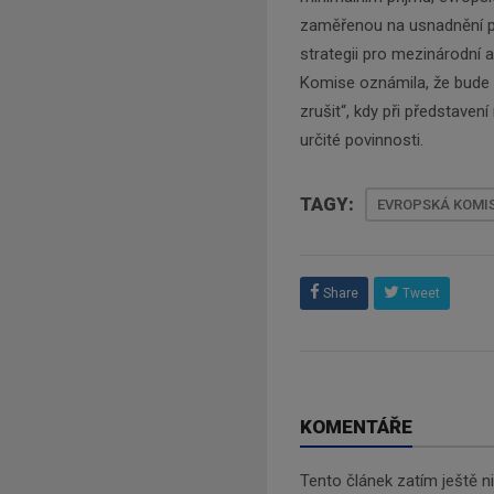
zaměřenou na usnadnění po
strategii pro mezinárodní 
Komise oznámila, že bude 
zrušit“, kdy při představen
určité povinnosti.
TAGY:
EVROPSKÁ KOMI
Share
Tweet
KOMENTÁŘE
Tento článek zatím ještě 