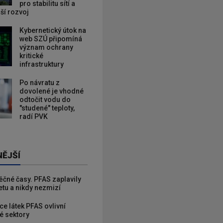
pro stabilitu sítí a
lší rozvoj
Kybernetický útok na
web SZÚ připomíná
význam ochrany
kritické
infrastruktury
Po návratu z
dovolené je vhodné
odtočit vodu do
"studené" teploty,
radí PVK
NĚJŠÍ
věčné časy. PFAS zaplavily
etu a nikdy nezmizí
ce látek PFAS ovlivní
é sektory