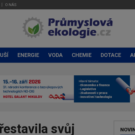
O NÁS
UŠÍ
ENERGIE
VODA
CHEMIE
DOTACE
A
estavila svůj
NOVI