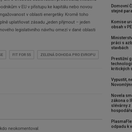
Domovní Č
dnikům v EU v přístupu ke kapitálu nebo novou
stejné para
angažovanost v oblasti energetiky. Kromě toho
plně uplatňovat zásadu „jeden přijmout – jeden
Komise urč
obsah v PE
í nového legislativního návrhu omezí v dané oblasti
Ministerst
práci s a
stavbách
SE
FIT FOR 55
ZELENÁ DOHODA PRO EVROPU
Prestižní 
technologi
kritických
Vypustit, n
Novomlýns
Novela smě
zákona o I
slévárny z
hospodářst
PlasmaFle
odpadu k vy
nikdo neokomentoval.