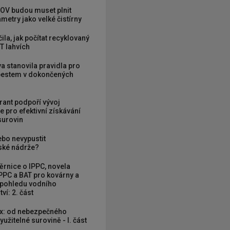
OV budou muset plnit
metry jako velké čistírny
ila, jak počítat recyklovaný
T lahvích
va stanovila pravidla pro
zbestem v dokončených
grant podpoří vývoj
e pro efektivní získávání
 surovin
ebo nevypustit
ké nádrže?
rnice o IPPC, novela
PPC a BAT pro kovárny a
 pohledu vodního
ví: 2. část
x: od nebezpečného
užitelné surovině - I. část