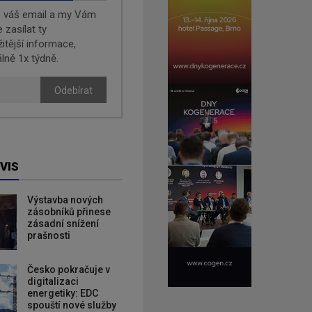
e váš email a my Vám
zasílat ty
žitější informace,
lně 1x týdně.
Odebírat
VIS
Výstavba nových
zásobníků přinese
zásadní snížení
prašnosti
Česko pokračuje v
digitalizaci
energetiky: EDC
spouští nové služby