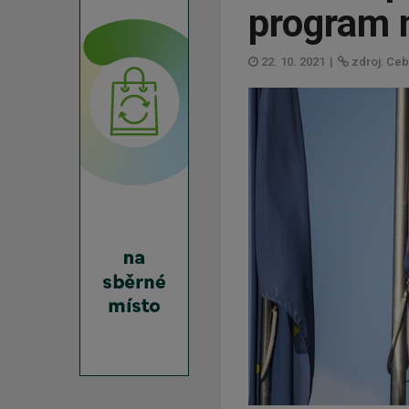
program n
22. 10. 2021
|
zdroj: Ceb