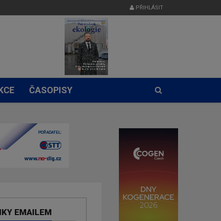
PŘIHLÁSIT
KCE
ČASOPISY
NKY EMAILEM