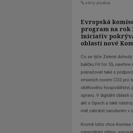
zdroj: pixabay
Evropská komis
program na rok 2
iniciativ pokrýv
oblastí nové Kom
Co se týče Zelené dohody
balíčku Fit for 55, navrhne
pokračovat také s podporo
emisních norem CO2 pro tě
oběhového hospodářství, p
opravu. V digitální oblasti
akt o čipech a také nástro
měl zabránit narušením v 
Kromě toho chce Komise v p
minimálním příjmu, evropsk