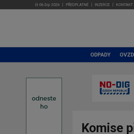
čt 06.Srp 2026
PŘEDPLATNÉ
INZERCE
KONTAKT
ODPADY
OVZD
Komise př