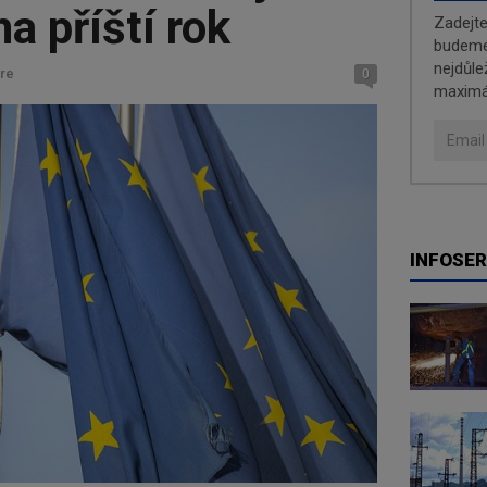
a příští rok
Zadejt
budeme 
nejdůle
re
0
maximá
INFOSER