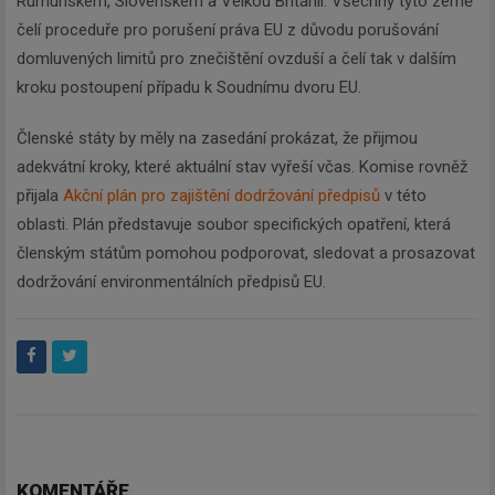
Rumunskem, Slovenskem a Velkou Británií. Všechny tyto země
čelí proceduře pro porušení práva EU z důvodu porušování
domluvených limitů pro znečištění ovzduší a čelí tak v dalším
kroku postoupení případu k Soudnímu dvoru EU.
Členské státy by měly na zasedání prokázat, že přijmou
adekvátní kroky, které aktuální stav vyřeší včas. Komise rovněž
přijala
Akční plán pro zajištění dodržování předpisů
v této
oblasti. Plán představuje soubor specifických opatření, která
členským státům pomohou podporovat, sledovat a prosazovat
dodržování environmentálních předpisů EU.
KOMENTÁŘE