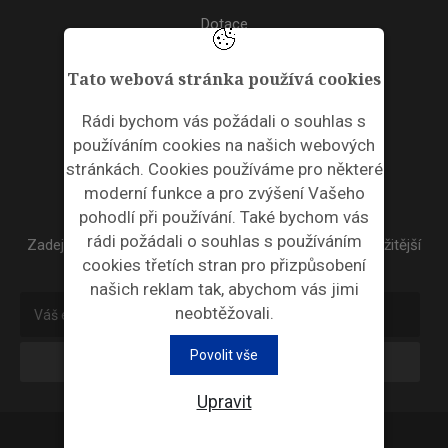
Dotace
Akce
Tato webová stránka používá cookies
TAGS
Rádi bychom vás požádali o souhlas s
používáním cookies na našich webových
ODPADNÍ PLASTY
stránkách. Cookies používáme pro některé
moderní funkce a pro zvýšení Vašeho
NEWSLETTER
pohodlí při používání. Také bychom vás
rádi požádali o souhlas s používáním
Zadejte váš email a my Vám budeme zasílat ty nejdůležitější
cookies třetích stran pro přizpůsobení
informace, maximálně 1x týdně.
našich reklam tak, abychom vás jimi
neobtěžovali.
Povolit vše
Odebírat
Upravit
Průmyslová ekologie © 2026 |
Nastavení cookies