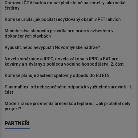
Domovní ČOV budou muset plnit stejné parametry jako velké
čistírny
Komise určila, jak počítat recyklovaný obsah v PET lahvích
Ministerstva stanovila pravidla pro práci s azbestem v
dokončených stavbách
Vypustit, nebo nevypustit Novomlýnské nádrže?
Novela směrnice o IPPC, novela zákona o IPPC a BAT pro
kovárny a slévárny z pohledu vodního hospodářství: 2. část
Komise plánuje začlenit spalovny odpadu do EU ETS
PlasmaFlex: od nebezpečného odpadu k využitelné surovině - I.
část
Modernizace proměnila brněnskou teplárnu. Jak probíhal celý
projekt?
PARTNEŘI