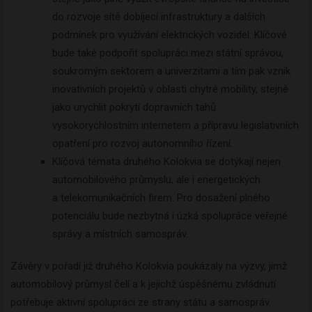
do rozvoje sítě dobíjecí infrastruktury a dalších
podmínek pro využívání elektrických vozidel. Klíčové
bude také podpořit spolupráci mezi státní správou,
soukromým sektorem a univerzitami a tím pak vznik
inovativních projektů v oblasti chytré mobility, stejně
jako urychlit pokrytí dopravních tahů
vysokorychlostním internetem a přípravu legislativních
opatření pro rozvoj autonomního řízení.
Klíčová témata druhého Kolokvia se dotýkají nejen
automobilového průmyslu, ale i energetických
a telekomunikačních firem. Pro dosažení plného
potenciálu bude nezbytná i úzká spolupráce veřejné
správy a místních samospráv.
Závěry v pořadí již druhého Kolokvia poukázaly na výzvy, jimž
automobilový průmysl čelí a k jejichž úspěšnému zvládnutí
potřebuje aktivní spolupráci ze strany státu a samospráv.