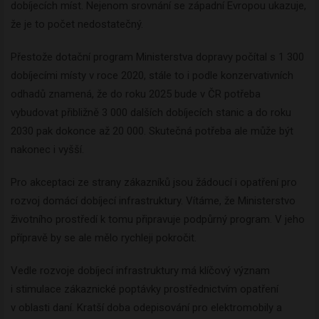
dobíjecích míst. Nejenom srovnání se západní Evropou ukazuje,
že je to počet nedostatečný.
Přestože dotační program Ministerstva dopravy počítal s 1 300
dobíjecími místy v roce 2020, stále to i podle konzervativních
odhadů znamená, že do roku 2025 bude v ČR potřeba
vybudovat přibližně 3 000 dalších dobíjecích stanic a do roku
2030 pak dokonce až 20 000. Skutečná potřeba ale může být
nakonec i vyšší.
Pro akceptaci ze strany zákazníků jsou žádoucí i opatření pro
rozvoj domácí dobíjecí infrastruktury. Vítáme, že Ministerstvo
životního prostředí k tomu připravuje podpůrný program. V jeho
přípravě by se ale mělo rychleji pokročit.
Vedle rozvoje dobíjecí infrastruktury má klíčový význam
i stimulace zákaznické poptávky prostřednictvím opatření
v oblasti daní. Kratší doba odepisování pro elektromobily a