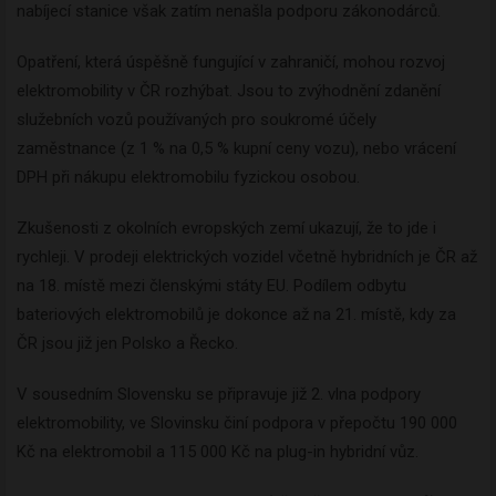
nabíjecí stanice však zatím nenašla podporu zákonodárců.
Opatření, která úspěšně fungující v zahraničí, mohou rozvoj
elektromobility v ČR rozhýbat. Jsou to zvýhodnění zdanění
služebních vozů používaných pro soukromé účely
zaměstnance (z 1 % na 0,5 % kupní ceny vozu), nebo vrácení
DPH při nákupu elektromobilu fyzickou osobou.
Zkušenosti z okolních evropských zemí ukazují, že to jde i
rychleji. V prodeji elektrických vozidel včetně hybridních je ČR až
na 18. místě mezi členskými státy EU. Podílem odbytu
bateriových elektromobilů je dokonce až na 21. místě, kdy za
ČR jsou již jen Polsko a Řecko.
V sousedním Slovensku se připravuje již 2. vlna podpory
elektromobility, ve Slovinsku činí podpora v přepočtu 190 000
Kč na elektromobil a 115 000 Kč na plug-in hybridní vůz.