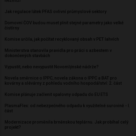
nezmizí
Jak regulace látek PFAS ovlivní průmyslové sektory
Domovní ČOV budou muset plnit stejné parametry jako velké
čistírny
Komise určila, jak počítat recyklovaný obsah v PET lahvích
Ministerstva stanovila pravidla pro práci s azbestem v
dokončených stavbách
Vypustit, nebo nevypustit Novomlýnské nádrže?
Novela směrnice o IPPC, novela zákona o IPPC a BAT pro
kovárny a slévárny z pohledu vodního hospodářství: 2. část
Komise plánuje začlenit spalovny odpadu do EU ETS
PlasmaFlex: od nebezpečného odpadu k využitelné surovině - I.
část
Modernizace proměnila brněnskou teplárnu. Jak probíhal celý
projekt?