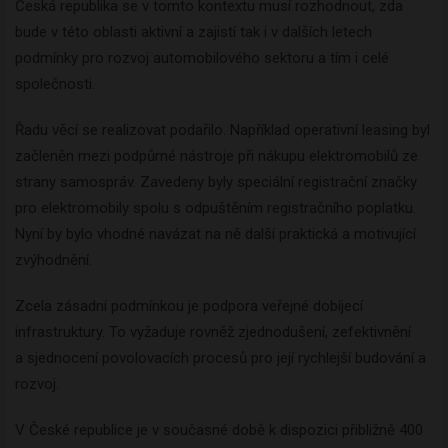
Česká republika se v tomto kontextu musí rozhodnout, zda
bude v této oblasti aktivní a zajistí tak i v dalších letech
podmínky pro rozvoj automobilového sektoru a tím i celé
společnosti.
Řadu věcí se realizovat podařilo. Například operativní leasing byl
začleněn mezi podpůrné nástroje při nákupu elektromobilů ze
strany samospráv. Zavedeny byly speciální registrační značky
pro elektromobily spolu s odpuštěním registračního poplatku.
Nyní by bylo vhodné navázat na ně další praktická a motivující
zvýhodnění.
Zcela zásadní podmínkou je podpora veřejné dobíjecí
infrastruktury. To vyžaduje rovněž zjednodušení, zefektivnění
a sjednocení povolovacích procesů pro její rychlejší budování a
rozvoj.
V České republice je v současné době k dispozici přibližně 400