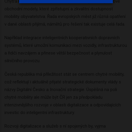
Chytrá mobilita je také výbornou příležitostí jak rozvíjet nové
obchodní modely, které zpřístupní a zkvalitní dostupnost
mobility obyvatelstva. Řada evropských měst již různá opatření
v dané oblasti přijímá, námětů pro řešení tak existuje celá řada.
Například integrace inteligentních kooperativních dopravních
systémů, které umožní komunikaci mezi vozidly, infrastrukturou
a řidiči navzájem a přinese větší bezpečnost a plynulost
silničního provozu.
Česká republika má příležitost stát se centrem chytré mobility,
což reflektují i aktuálně přijaté strategické dokumenty vlády s
názvy Digitální Česko a Inovační strategie. Úspěšná na poli
chytré mobility ale může být ČR jen za předpokladu
intenzivnějšího rozvoje v oblasti digitalizace a odpovídajících
investic do inteligentní infrastruktury.
Rozvoji digitalizace a služeb s ní spojených by, vyjma