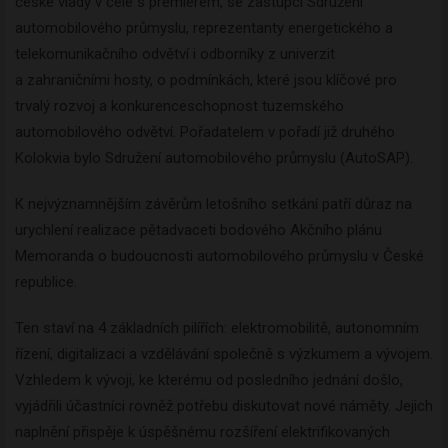
české vlády v čele s premiérem, se zástupci Sdružení
automobilového průmyslu, reprezentanty energetického a
telekomunikačního odvětví i odborníky z univerzit
a zahraničními hosty, o podmínkách, které jsou klíčové pro
trvalý rozvoj a konkurenceschopnost tuzemského
automobilového odvětví. Pořadatelem v pořadí již druhého
Kolokvia bylo Sdružení automobilového průmyslu (AutoSAP).
K nejvýznamnějším závěrům letošního setkání patří důraz na
urychlení realizace pětadvaceti bodového Akčního plánu
Memoranda o budoucnosti automobilového průmyslu v České
republice.
Ten staví na 4 základních pilířích: elektromobilitě, autonomním
řízení, digitalizaci a vzdělávání společně s výzkumem a vývojem.
Vzhledem k vývoji, ke kterému od posledního jednání došlo,
vyjádřili účastníci rovněž potřebu diskutovat nové náměty. Jejich
naplnění přispěje k úspěšnému rozšíření elektrifikovaných