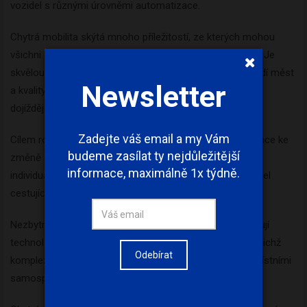
vozidel s různými úrovněmi automatizace.
Chytrá mobilita skýtá mnoho příležitostí, ze kterých mohou
všichni zúčastnění profitovat, pokud využijí její potenciál. Je
skvělou možností pro rozvoj dopravy i životního prostředí měst
Newsletter
a kvality života jejich obyvatelstva, i obyvatel do města
dojíždějících.
Zadejte váš email a my Vám
Cílem rozvojových plánů na úrovni měst musí být motivace ke
budeme zasílat ty nejdůležitější
změně dopravního chování, které povede k optimalizaci
informace, maximálně 1x týdně.
individuální přepravy osob a současně zvýší podíl obyvatel
cestujících udržitelnými druhy dopravy.
Nezbytné podpůrné nástroje pro chytrá města představují
technologické systémy sestávající z mnoha součástí, jejichž
Odebírat
komplexní nasazení nelze realizovat bez kooperace s místními
samosprávami.