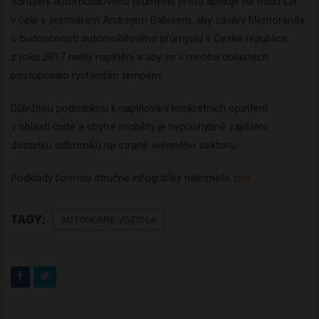
Sdružení automobilového průmyslu proto apeluje na vládu ČR
v čele s premiérem Andrejem Babišem, aby závěry Memoranda
o budoucnosti automobilového průmyslu v České republice
z roku 2017 našly naplnění a aby se v mnoha oblastech
postupovalo rychlejším tempem.
Důležitou podmínkou k naplňování konkrétních opatření
v oblasti čisté a chytré mobility je nepochybně zajištění
dostatku odborníků na straně veřejného sektoru.
Podklady formou stručné infografiky naleznete
zde
TAGY:
AUTONOMNÍ VOZIDLA