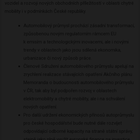
vozidel a rozvoji nových obchodních příležitostí v oblasti chytré
mobility i v podmínkách České republiky.
Automobilový průmysl prochází zásadní transformací,
způsobenou novým regulatorním rámcem EU
k emisím a technologickými inovacemi, ale i novými
trendy v oblastech jako jsou sdílená ekonomika,
urbanizace či nový způsob práce.
Členové Sdružení automobilového průmyslu apelují na
zrychlení realizace stávajících opatření Akčního plánu
Memoranda o budoucnosti automobilového průmyslu
v ČR, tak aby byl podpořen rozvoj v oblastech
elektromobility a chytré mobility, ale i na schválení
nových opatření.
Pro další udržení ekonomických přínosů autoprůmyslu
pro české hospodářství bude nutné dále rozvíjet
odpovídající odborné kapacity na straně státní správy,
stejně jako plně využít evropské finance na investice