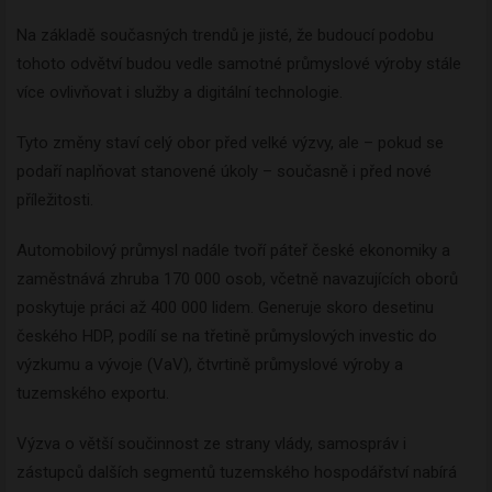
Na základě současných trendů je jisté, že budoucí podobu
tohoto odvětví budou vedle samotné průmyslové výroby stále
více ovlivňovat i služby a digitální technologie.
Tyto změny staví celý obor před velké výzvy, ale – pokud se
podaří naplňovat stanovené úkoly – současně i před nové
příležitosti.
Automobilový průmysl nadále tvoří páteř české ekonomiky a
zaměstnává zhruba 170 000 osob, včetně navazujících oborů
poskytuje práci až 400 000 lidem. Generuje skoro desetinu
českého HDP, podílí se na třetině průmyslových investic do
výzkumu a vývoje (VaV), čtvrtině průmyslové výroby a
tuzemského exportu.
Výzva o větší součinnost ze strany vlády, samospráv i
zástupců dalších segmentů tuzemského hospodářství nabírá