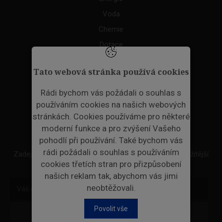
Voda
Chemie
Dotace
Akce
Tato webová stránka používá cookies
TAGS
Rádi bychom vás požádali o souhlas s
používáním cookies na našich webových
ODPADNÍ PLASTY
stránkách. Cookies používáme pro některé
moderní funkce a pro zvýšení Vašeho
NEWSLETTER
pohodlí při používání. Také bychom vás
rádi požádali o souhlas s používáním
Zadejte váš email a my Vám budeme zasílat ty nejdůležitější
cookies třetích stran pro přizpůsobení
informace, maximálně 1x týdně.
našich reklam tak, abychom vás jimi
neobtěžovali.
Povolit vše
Odebírat