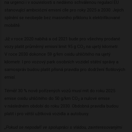
na urgenci i v souvislosti s nedávno schválenou regulací EU
stanovující ambiciózní emisní cíle pro roky 2025 a 2030. Jejich
splnění se neobejde bez masivního příklonu k elektrifikované
mobilitě.
Již v roce 2020 nabíhá a od 2021 bude pro všechny prodané
vozy platit průměrný emisní limit 95 g CO
na ujetý kilometr.
2
V roce 2030 dokonce 59 g/km oxidu uhličitého na ujetý
kilometr. I pro vozový park osobních vozidel státní správy a
samospráv budou platit přísná pravidla pro dodržení flotilových
emisí.
Téměř 30 % nově pořízených vozů musí mít do roku 2025
emise oxidu uhličitého do 50 g/km CO
a nulové emise
2
v následném období do roku 2030. Obdobná pravidla budou
platit i pro větší užitková vozidla a autobusy.
„Pokud se nepodaří ve spolupráci s vládou, zainteresovanými