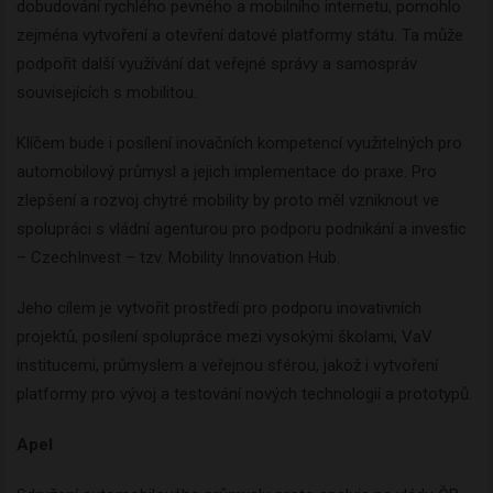
dobudování rychlého pevného a mobilního internetu, pomohlo
zejména vytvoření a otevření datové platformy státu. Ta může
podpořit další využívání dat veřejné správy a samospráv
souvisejících s mobilitou.
Klíčem bude i posílení inovačních kompetencí využitelných pro
automobilový průmysl a jejich implementace do praxe. Pro
zlepšení a rozvoj chytré mobility by proto měl vzniknout ve
spolupráci s vládní agenturou pro podporu podnikání a investic
– CzechInvest – tzv. Mobility Innovation Hub.
Jeho cílem je vytvořit prostředí pro podporu inovativních
projektů, posílení spolupráce mezi vysokými školami, VaV
institucemi, průmyslem a veřejnou sférou, jakož i vytvoření
platformy pro vývoj a testování nových technologií a prototypů.
Apel