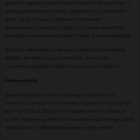
stranami, regiony a obcemi zachytit nové trendy spočívající v
nástupu alternativních pohonů, digitalizace či autonomního
řízení, ohrozí to budoucí výkonnost tuzemského
automobilového průmyslu a tudíž i celé české ekonomiky,“
komentuje současný stav Bohdan Wojnar, prezident AutoSAP.
Účastníci setkání diskutovali nejen o plnění již definovaných
opatření, ale také o nových podnětech, které vzešly
z prezentací úspěšných aktivit realizovaných v zahraničí.
Elektromobilita
Zásadní regulatorní změny nás čekají již v příštím roce.
Vzhledem k ambici, kterou nastavila regulace EU, musí výrobci
mezi lety 2020 až 2025 provést zásadní změny v pohonech
vozidel. Vytyčená opatření, která je nutné realizovat neprodleně,
vychází proto i z příkladů dobré praxe v jiných zemích.