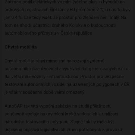
Zatímco podíl elektrických vozidel (včetně plug-in hybridů) na
celkových registracích činil loni v EU průměrně 2 %, u nás to byly
jen 0,4 %. Lze tedy vidět, že prostor pro zlepšení není malý. Na
tom se shodli účastníci druhého Kolokvia o budoucnosti
automobilového průmyslu v České republice.
Chytrá mobilita
Chytrá mobilita staví mimo jiné na rozvoji systémů
autonomního řízení vozidel a využívání dat generovaných v čím
dál větší míře vozidly i infrastrukturou. Prostor pro bezpečné
testování autonomních vozidel na uzavřených polygonech v ČR
je však v současné době velmi omezený.
AutoSAP tak vítá vypsání zakázky na studii příležitosti,
současně apeluje na urychlení kroků vedoucích k realizaci
národního testovacího polygonu. Stejně tak by měla být
uspíšena příprava legislativních změn potřebných k provozu