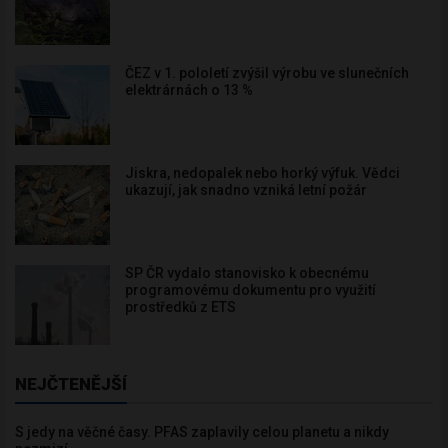
ČEZ v 1. pololetí zvýšil výrobu ve slunečních
elektrárnách o 13 %
Jiskra, nedopalek nebo horký výfuk. Vědci
ukazují, jak snadno vzniká letní požár
SP ČR vydalo stanovisko k obecnému
programovému dokumentu pro využití
prostředků z ETS
NEJČTENĚJŠÍ
S jedy na věčné časy. PFAS zaplavily celou planetu a nikdy