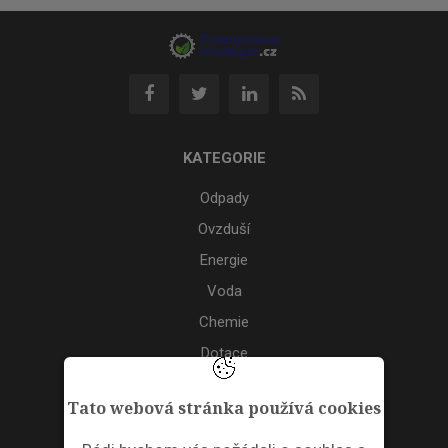
KATEGORIE
Odpady
Ovzduší
Energie
Voda
Chemie
Dotace
Akce
Tato webová stránka používá cookies
TAGS