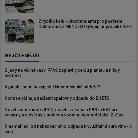
Z rybího kalu k biostimulantu pro pěstitele.
Doktorandi z MENDELU vyvíjejí přípravek FISHIT
NEJČTENĚJŠÍ
S jedy na věčné časy. PFAS zaplavily celou planetu a nikdy
nezmizí
Vypustit, nebo nevypustit Novomlýnské nádrže?
Komise plánuje začlenit spalovny odpadu do EU ETS
Novela směrnice o IPPC, novela zákona o IPPC a BAT pro
kovárny a slévárny z pohledu vodního hospodářství: 2. část
PlasmaFlex: od nebezpečného odpadu k využitelné surovině - I.
část