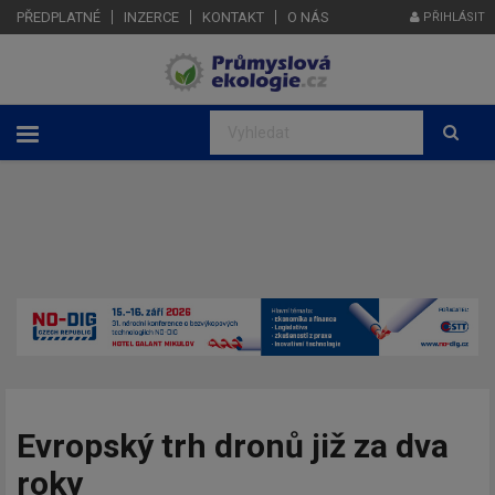
PŘEDPLATNÉ
INZERCE
KONTAKT
O NÁS
PŘIHLÁSIT
Evropský trh dronů již za dva
roky