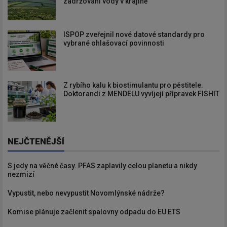
zadržování vody v krajině
ISPOP zveřejnil nové datové standardy pro
vybrané ohlašovací povinnosti
Z rybího kalu k biostimulantu pro pěstitele.
Doktorandi z MENDELU vyvíjejí přípravek FISHIT
NEJČTENĚJŠÍ
S jedy na věčné časy. PFAS zaplavily celou planetu a nikdy
nezmizí
Vypustit, nebo nevypustit Novomlýnské nádrže?
Komise plánuje začlenit spalovny odpadu do EU ETS