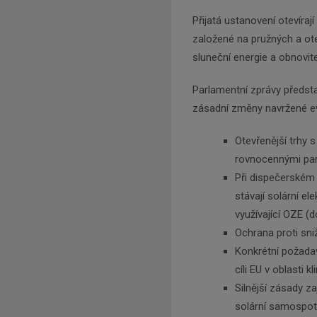
Přijatá ustanovení otevíraj
založené na pružných a ote
sluneční energie a obnovit
Parlamentní zprávy předsta
zásadní změny navržené e
Otevřenější trhy 
rovnocennými par
Při dispečerském 
stávají solární el
využívající OZE (
Ochrana proti sni
Konkrétní požadav
cíli EU v oblasti k
Silnější zásady za
solární samospot