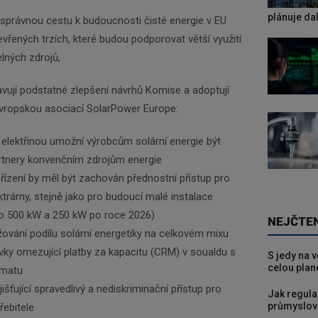
plánuje da
í správnou cestu k budoucnosti čisté energie v EU
vřených trzích, které budou podporovat větší využití
elných zdrojů,
vují podstatné zlepšení návrhů Komise a adoptují
vropskou asociací SolarPower Europe:
s elektřinou umožní výrobcům solární energie být
tnery konvenčním zdrojům energie
řízení by měl být zachován přednostní přístup pro
ektrárny, stejně jako pro budoucí malé instalace
do 500 kW a 250 kW po roce 2026)
NEJČTE
žování podílu solární energetiky na celkovém mixu
ky omezující platby za kapacitu (CRM) v soualdu s
S jedy na 
celou plan
limatu
jišťující spravedlivý a nediskriminační přístup pro
Jak regula
průmyslov
řebitele