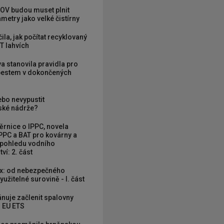
OV budou muset plnit
metry jako velké čistírny
ila, jak počítat recyklovaný
T lahvích
va stanovila pravidla pro
zbestem v dokončených
ebo nevypustit
ké nádrže?
rnice o IPPC, novela
PPC a BAT pro kovárny a
 pohledu vodního
ví: 2. část
x: od nebezpečného
užitelné surovině - I. část
nuje začlenit spalovny
 EU ETS