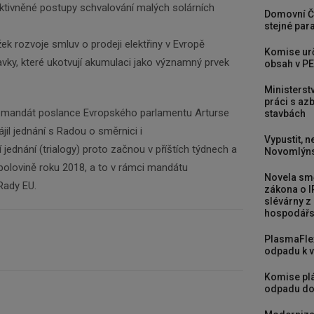
ktivněné postupy schvalování malých solárních
Domovní Č
stejné para
ek rozvoje smluv o prodeji elektřiny v Evropě
Komise urč
vky, které ukotvují akumulaci jako významný prvek
obsah v PE
Ministerst
práci s a
l mandát poslance Evropského parlamentu Arturse
stavbách
ájil jednání s Radou o směrnici i
Vypustit, n
ní jednání (trialogy) proto začnou v příštích týdnech a
Novomlýns
olovině roku 2018, a to v rámci mandátu
Novela smě
Rady EU.
zákona o I
slévárny z
hospodářst
PlasmaFle
odpadu k vy
Komise plá
odpadu do