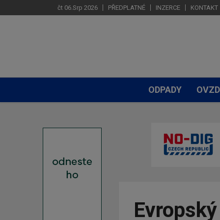
čt 06.Srp 2026
PŘEDPLATNÉ
INZERCE
KONTAKT
ODPADY
OVZD
Evropský