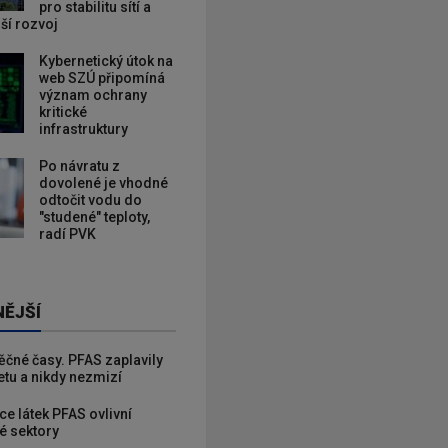
pro stabilitu sítí a
lší rozvoj
Kybernetický útok na
web SZÚ připomíná
význam ochrany
kritické
infrastruktury
Po návratu z
dovolené je vhodné
odtočit vodu do
"studené" teploty,
radí PVK
NĚJŠÍ
věčné časy. PFAS zaplavily
etu a nikdy nezmizí
ce látek PFAS ovlivní
é sektory