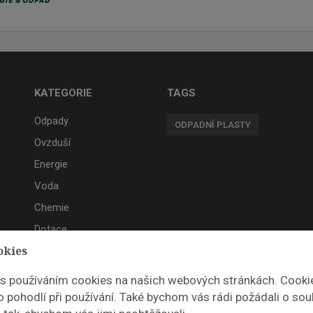
KATEGORIE
TAGS
Odpady
ODPADNÍ PLASTY
Ovzduší
Energie
Voda
Chemie
Dotace
okies
Akce
 s používáním cookies na našich webových stránkách. Cooki
 pohodlí při používání. Také bychom vás rádi požádali o sou