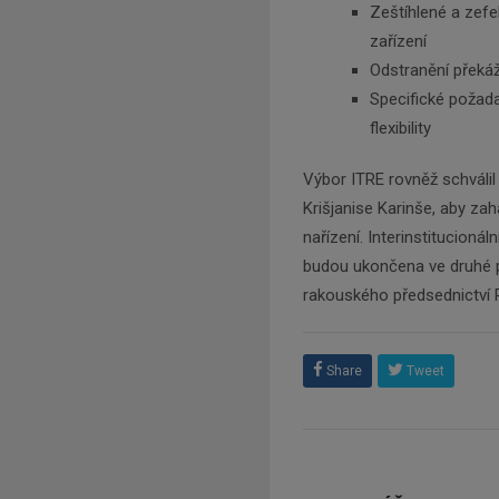
Zeštíhlené a zefe
zařízení
Odstranění překáž
Specifické požada
flexibility
Výbor ITRE rovněž schváli
Krišjanise Karinše, aby zah
nařízení. Interinstitucionál
budou ukončena ve druhé p
rakouského předsednictví 
Share
Tweet