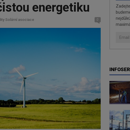
čistou energetiku
Zadejt
budeme 
nejdůle
lity Solární asociace
0
maximá
INFOSER