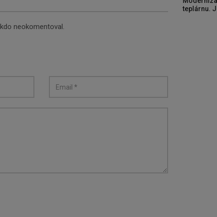
Moderniza
teplárnu. J
nikdo neokomentoval.