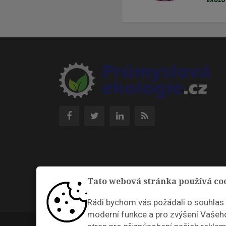
Tato webová stránka používá co
Rádi bychom vás požádali o souhlas
moderní funkce a pro zvýšení Vašeho
Průmyslová ekologie © 2026 |
Nastavení cookies