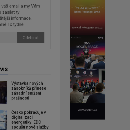
e váš email a my Vám
zasílat ty
žitější informace,
lně 1x týdně.
Odebírat
VIS
Výstavba nových
zásobníků přinese
zásadní snížení
prašnosti
Česko pokračuje v
digitalizaci
energetiky: EDC
spouští nové služby