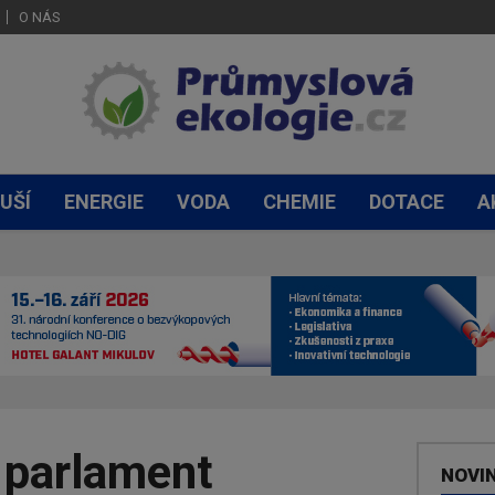
O NÁS
UŠÍ
ENERGIE
VODA
CHEMIE
DOTACE
A
 parlament
NOVI