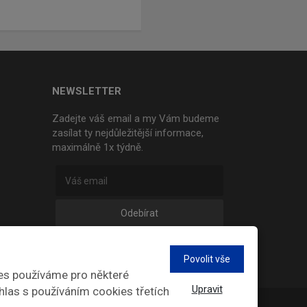
NEWSLETTER
Zadejte váš email a my Vám budeme
zasílat ty nejdůležitější informace,
maximálně 1x týdně.
Odebírat
Povolit vše
es používáme pro některé
Upravit
hlas s používáním cookies třetích