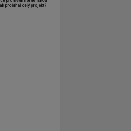
ce proměnila brněnskou
ak probíhal celý projekt?