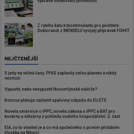
vybrané ohlašovací povinnosti
Z rybího kalu k biostimulantu pro pěstitele.
Doktorandi z MENDELU vyvíjejí přípravek FISHIT
NEJČTENĚJŠÍ
S jedy na věčné časy. PFAS zaplavily celou planetu a nikdy
nezmizí
Vypustit, nebo nevypustit Novomlýnské nádrže?
Komise plánuje začlenit spalovny odpadu do EU ETS
Novela směrnice o IPPC, novela zákona o IPPC a BAT pro
kovárny a slévárny z pohledu vodního hospodářství: 2. část
EIA, co to vlastně je a co má společného s prvním přistáním
člověka na Měsíci