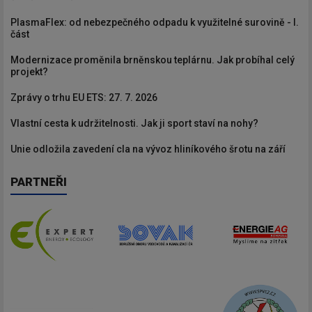
PlasmaFlex: od nebezpečného odpadu k využitelné surovině - I.
část
Modernizace proměnila brněnskou teplárnu. Jak probíhal celý
projekt?
Zprávy o trhu EU ETS: 27. 7. 2026
Vlastní cesta k udržitelnosti. Jak ji sport staví na nohy?
Unie odložila zavedení cla na vývoz hliníkového šrotu na září
PARTNEŘI