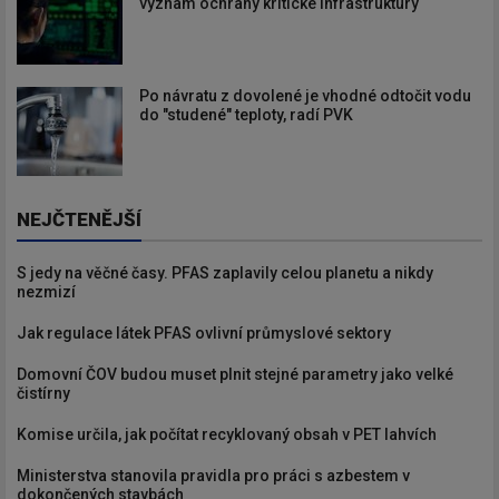
význam ochrany kritické infrastruktury
Po návratu z dovolené je vhodné odtočit vodu
do "studené" teploty, radí PVK
NEJČTENĚJŠÍ
S jedy na věčné časy. PFAS zaplavily celou planetu a nikdy
nezmizí
Jak regulace látek PFAS ovlivní průmyslové sektory
Domovní ČOV budou muset plnit stejné parametry jako velké
čistírny
Komise určila, jak počítat recyklovaný obsah v PET lahvích
Ministerstva stanovila pravidla pro práci s azbestem v
dokončených stavbách