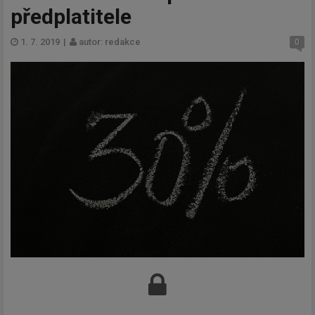
předplatitele
1. 7. 2019
|
autor: redakce
0