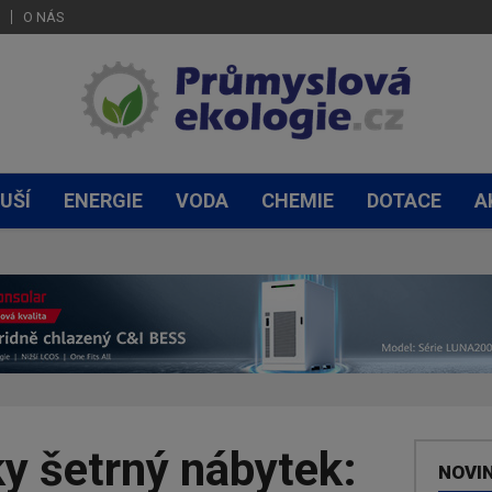
O NÁS
UŠÍ
ENERGIE
VODA
CHEMIE
DOTACE
A
y šetrný nábytek:
NOVI