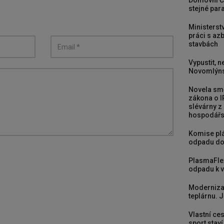
Domovní Č
stejné para
Ministerst
práci s a
stavbách
Vypustit, n
Novomlýns
Novela smě
zákona o I
slévárny z
hospodářst
Komise plá
odpadu do
PlasmaFle
odpadu k vy
Moderniza
teplárnu. J
Vlastní ces
sport stav