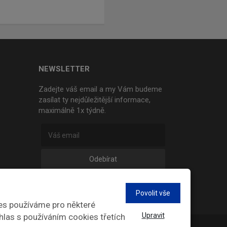
NEWSLETTER
Zadejte váš email a my Vám budeme
zasílat ty nejdůležitější informace,
maximálně 1x týdně.
Odebírat
Povolit vše
es používáme pro některé
Upravit
hlas s používáním cookies třetích