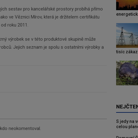
ch sestav pro kancelářské prostory probíhá přímo
energetic
ako ve Věznici Mírov, která je držitelem certifikátu
ž od roku 2011.
trný výrobek se v této produktové skupině může
ýrobců. Jejich seznam je spolu s ostatními výrobky a
tisíc záka
NEJČTE
S jedy na 
celou plan
nikdo neokomentoval.