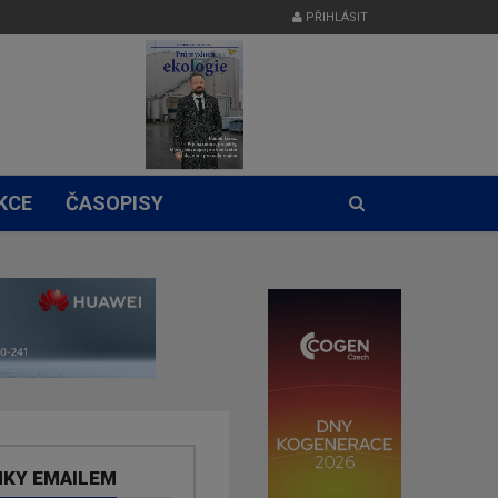
PŘIHLÁSIT
KCE
ČASOPISY
NKY EMAILEM