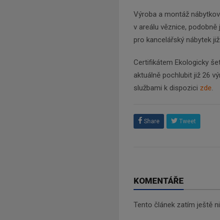
Výroba a montáž nábytkový
v areálu věznice, podobně j
pro kancelářský nábytek ji
Certifikátem Ekologicky še
aktuálně pochlubit již 26 v
službami k dispozici
zde
.
Share
Tweet
KOMENTÁŘE
Tento článek zatím ještě 