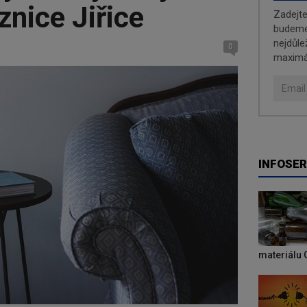
znice Jiřice
Zadejt
budeme 
nejdůle
0
maximá
INFOSER
materiálu 