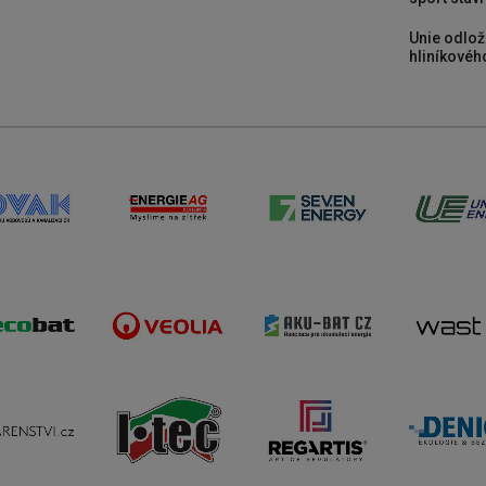
Unie odlož
hliníkového