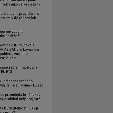
OV budou muset plnit
metry jako velké čistírny
va stanovila pravidla pro
zbestem v dokončených
ebo nevypustit
ké nádrže?
rnice o IPPC, novela
PPC a BAT pro kovárny a
 pohledu vodního
ví: 2. část
nuje začlenit spalovny
 EU ETS
x: od nebezpečného
užitelné surovině - I. část
ce proměnila brněnskou
ak probíhal celý projekt?
ta k udržitelnosti. Jak ji
í na nohy?