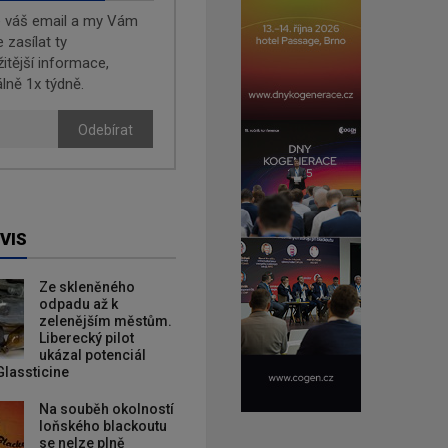
e váš email a my Vám
zasílat ty
žitější informace,
lně 1x týdně.
Odebírat
VIS
Ze skleněného
odpadu až k
zelenějším městům.
Liberecký pilot
ukázal potenciál
Glassticine
Na souběh okolností
loňského blackoutu
se nelze plně