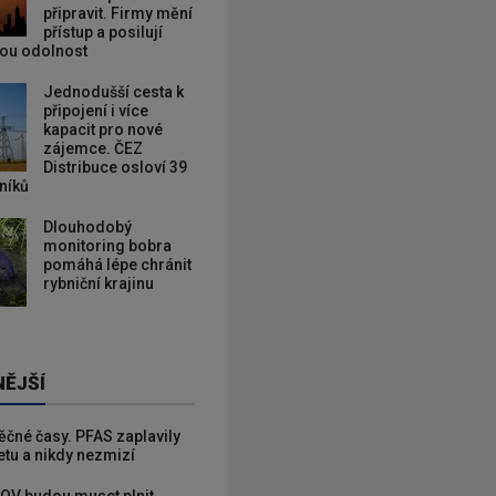
připravit. Firmy mění
přístup a posilují
kou odolnost
Jednodušší cesta k
připojení i více
kapacit pro nové
zájemce. ČEZ
Distribuce osloví 39
zníků
Dlouhodobý
monitoring bobra
pomáhá lépe chránit
rybniční krajinu
NĚJŠÍ
věčné časy. PFAS zaplavily
etu a nikdy nezmizí