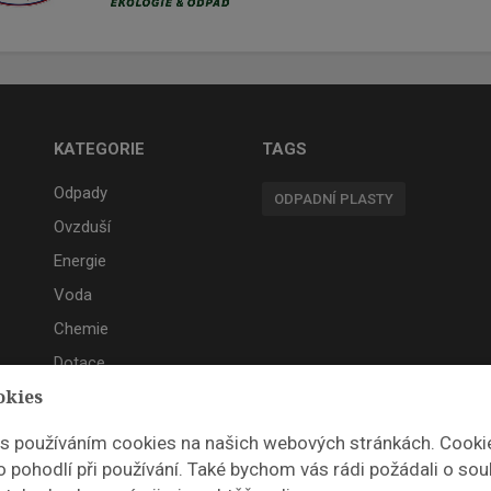
KATEGORIE
TAGS
Odpady
ODPADNÍ PLASTY
Ovzduší
Energie
Voda
Chemie
Dotace
okies
Akce
 s používáním cookies na našich webových stránkách. Cooki
 pohodlí při používání. Také bychom vás rádi požádali o sou