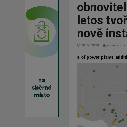
obnovitel
letos tvo
nově ins
18. 5. 2018
|
autor: oEner