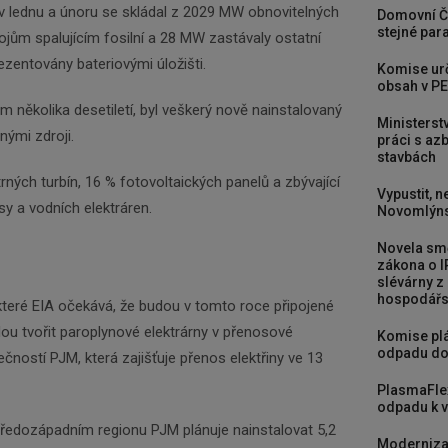
v lednu a únoru se skládal z 2029 MW obnovitelných
Domovní Č
stejné para
ojům spalujícím fosilní a 28 MW zastávaly ostatní
ezentovány bateriovými úložišti.
Komise urč
obsah v PE
 několika desetiletí, byl veškerý nově nainstalovaný
Ministerst
nými zdroji.
práci s a
stavbách
ných turbín, 16 % fotovoltaických panelů a zbývající
Vypustit, n
y a vodních elektráren.
Novomlýns
Novela smě
zákona o I
slévárny z
hospodářst
které EIA očekává, že budou v tomto roce připojené
ou tvořit paroplynové elektrárny v přenosové
Komise plá
odpadu do
ností PJM, která zajišťuje přenos elektřiny ve 13
PlasmaFle
odpadu k vy
tředozápadním regionu PJM plánuje nainstalovat 5,2
Moderniza