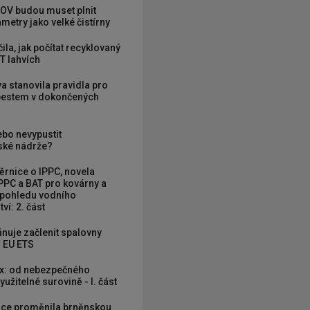
OV budou muset plnit
metry jako velké čistírny
ila, jak počítat recyklovaný
T lahvích
va stanovila pravidla pro
zbestem v dokončených
ebo nevypustit
ké nádrže?
rnice o IPPC, novela
PPC a BAT pro kovárny a
 pohledu vodního
ví: 2. část
nuje začlenit spalovny
 EU ETS
x: od nebezpečného
užitelné surovině - I. část
ce proměnila brněnskou