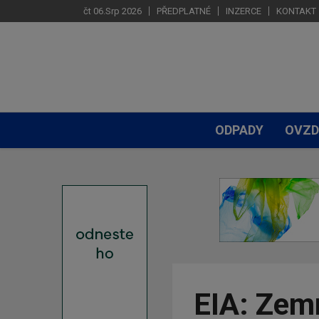
čt 06.Srp 2026
PŘEDPLATNÉ
INZERCE
KONTAKT
ODPADY
OVZD
EIA: Zemn