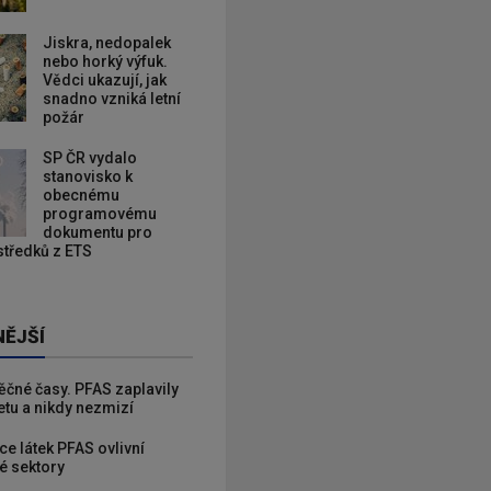
Jiskra, nedopalek
nebo horký výfuk.
Vědci ukazují, jak
snadno vzniká letní
požár
SP ČR vydalo
stanovisko k
obecnému
programovému
dokumentu pro
ostředků z ETS
NĚJŠÍ
věčné časy. PFAS zaplavily
etu a nikdy nezmizí
ce látek PFAS ovlivní
é sektory