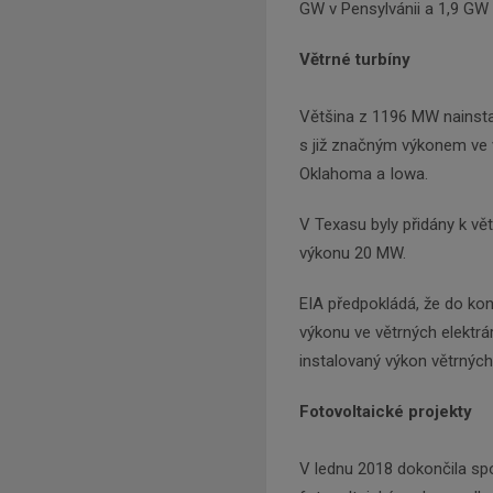
GW v Pensylvánii a 1,9 GW v
Větrné turbíny
Většina z 1196 MW nainsta
s již značným výkonem ve v
Oklahoma a Iowa.
V Texasu byly přidány k v
výkonu 20 MW.
EIA předpokládá, že do ko
výkonu ve větrných elektrá
instalovaný výkon větrných
Fotovoltaické projekty
V lednu 2018 dokončila spo