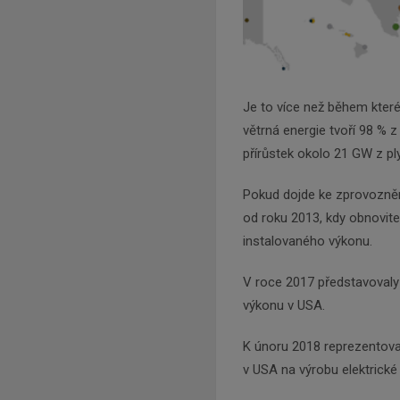
Je to více než během kteréh
větrná energie tvoří 98 % 
přírůstek okolo 21 GW z pl
Pokud dojde ke zprovoznění
od roku 2013, kdy obnovit
instalovaného výkonu.
V roce 2017 představovaly
výkonu v USA.
K únoru 2018 reprezentova
v USA na výrobu elektrické 