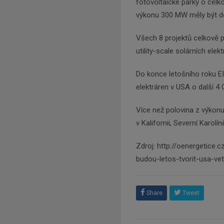
fotovoltaické parky o celk
výkonu 300 MW měly být d
Všech 8 projektů celkově p
utility-scale solárních elek
Do konce letošního roku E
elektráren v USA o další 4
Více než polovina z výkon
v Kalifornii, Severní Karolí
Zdroj: http://oenergetice.
budou-letos-tvorit-usa-ve
Share
Tweet