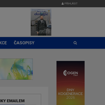
PŘIHLÁSIT
KCE
ČASOPISY
NKY EMAILEM