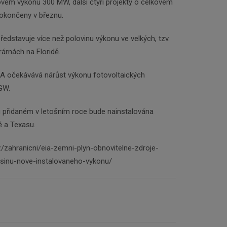
ovém výkonu 300 MW, další čtyři projekty o celkovém
okončeny v březnu.
ředstavuje více než polovinu výkonu ve velkých, tzv.
trárnách na Floridě.
IA očekávává nárůst výkonu fotovoltaických
 GW.
u přidaném v letošním roce bude nainstalována
ně a Texasu.
cz/zahranicni/eia-zemni-plyn-obnovitelne-zdroje-
tsinu-nove-instalovaneho-vykonu/