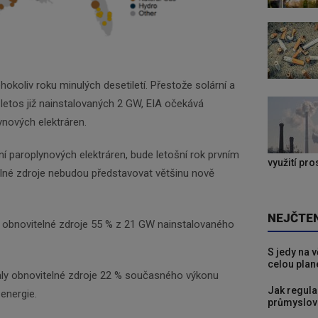
okoliv roku minulých desetiletí. Přestože solární a
z letos již nainstalovaných 2 GW, EIA očekává
ynových elektráren.
 paroplynových elektráren, bude letošní rok prvním
využití pr
elné zdroje nebudou představovat většinu nově
NEJČTE
 obnovitelné zdroje 55 % z 21 GW nainstalovaného
S jedy na 
celou plan
ly obnovitelné zdroje 22 % současného výkonu
Jak regula
energie.
průmyslov