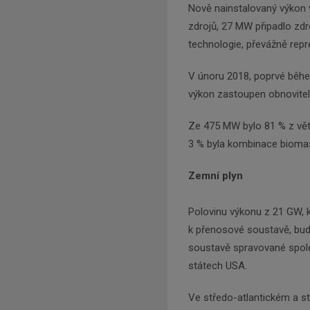
Nově nainstalovaný výkon 
zdrojů, 27 MW připadlo zdr
technologie, převážně repr
V únoru 2018, poprvé během
výkon zastoupen obnovitel
Ze 475 MW bylo 81 % z větr
3 % byla kombinace biomas
Zemní plyn
Polovinu výkonu z 21 GW, 
k přenosové soustavě, bud
soustavě spravované společ
státech USA.
Ve středo-atlantickém a s