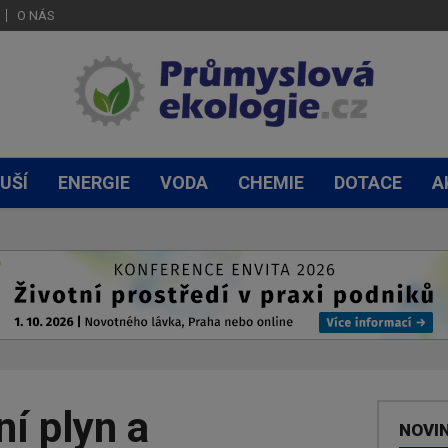
O NÁS
UŠÍ
ENERGIE
VODA
CHEMIE
DOTACE
A
í plyn a
NOVI