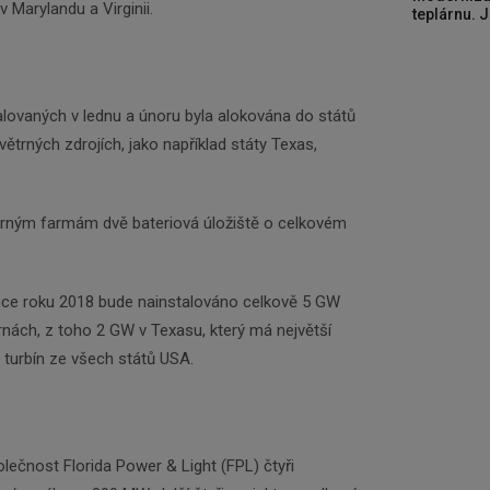
 Marylandu a Virginii.
teplárnu. J
lovaných v lednu a únoru byla alokována do států
ětrných zdrojích, jako například státy Texas,
ětrným farmám dvě bateriová úložiště o celkovém
Newsletter
nce roku 2018 bude nainstalováno celkově 5 GW
rnách, z toho 2 GW v Texasu, který má největší
 turbín ze všech států USA.
Zadejte váš email a my Vám budeme zasílat ty
nejdůležitější informace, maximálně 1x týdně.
lečnost Florida Power & Light (FPL) čtyři
Odebírat