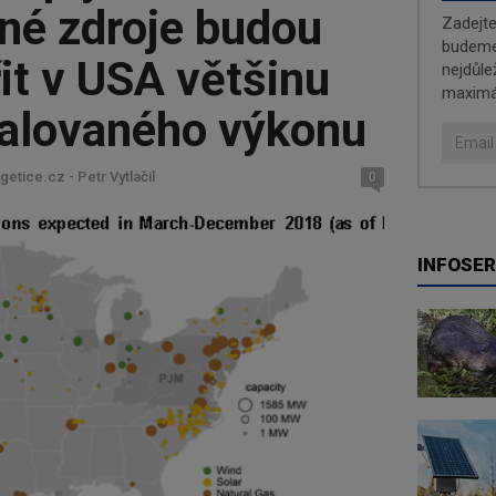
né zdroje budou
Zadejt
budeme 
řit v USA většinu
nejdůle
maximá
talovaného výkonu
getice.cz - Petr Vytlačil
0
INFOSER