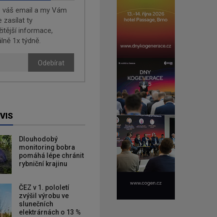
e váš email a my Vám
zasílat ty
žitější informace,
lně 1x týdně.
Odebírat
VIS
Dlouhodobý
monitoring bobra
pomáhá lépe chránit
rybniční krajinu
ČEZ v 1. pololetí
zvýšil výrobu ve
slunečních
elektrárnách o 13 %