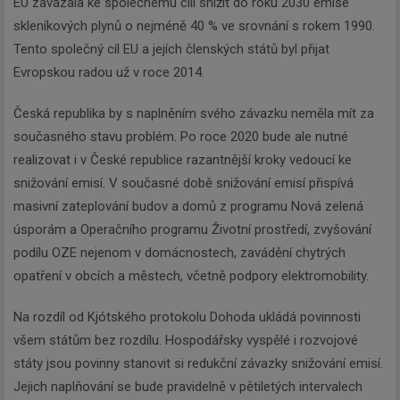
EU zavázala ke společnému cíli snížit do roku 2030 emise
skleníkových plynů o nejméně 40 % ve srovnání s rokem 1990.
Tento společný cíl EU a jejích členských států byl přijat
Evropskou radou už v roce 2014.
Česká republika by s naplněním svého závazku neměla mít za
současného stavu problém. Po roce 2020 bude ale nutné
realizovat i v České republice razantnější kroky vedoucí ke
Newsletter
snižování emisí. V současné době snižování emisí přispívá
masivní zateplování budov a domů z programu Nová zelená
Zadejte váš email a my Vám
úsporám a Operačního programu Životní prostředí, zvyšování
budeme zasílat ty nejdůležitější
podílu OZE nejenom v domácnostech, zavádění chytrých
informace, maximálně 1x týdně.
opatření v obcích a městech, včetně podpory elektromobility.
Na rozdíl od Kjótského protokolu Dohoda ukládá povinnosti
všem státům bez rozdílu. Hospodářsky vyspělé i rozvojové
státy jsou povinny stanovit si redukční závazky snižování emisí.
Odebírat
Jejich naplňování se bude pravidelně v pětiletých intervalech