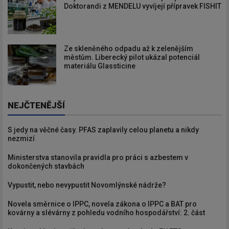
Doktorandi z MENDELU vyvíjejí přípravek FISHIT
Ze skleněného odpadu až k zelenějším
městům. Liberecký pilot ukázal potenciál
materiálu Glassticine
NEJČTENĚJŠÍ
S jedy na věčné časy. PFAS zaplavily celou planetu a nikdy
nezmizí
Ministerstva stanovila pravidla pro práci s azbestem v
dokončených stavbách
Vypustit, nebo nevypustit Novomlýnské nádrže?
Novela směrnice o IPPC, novela zákona o IPPC a BAT pro
kovárny a slévárny z pohledu vodního hospodářství: 2. část