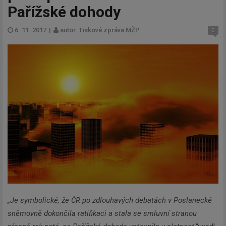
Pařížské dohody
6. 11. 2017
|
autor: Tisková zpráva MŽP
0
„Je symbolické, že ČR po zdlouhavých debatách v Poslanecké
sněmovně dokončila ratifikaci a stala se smluvní stranou