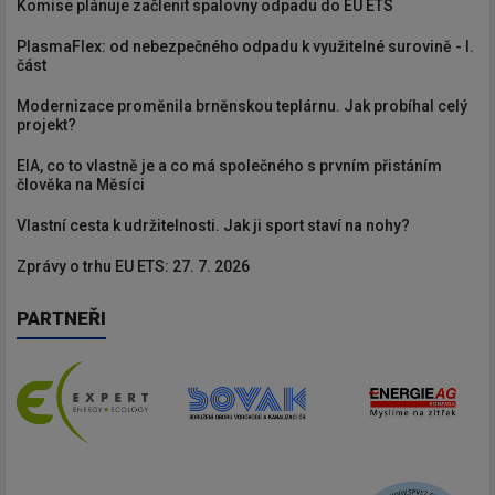
Komise plánuje začlenit spalovny odpadu do EU ETS
PlasmaFlex: od nebezpečného odpadu k využitelné surovině - I.
část
Modernizace proměnila brněnskou teplárnu. Jak probíhal celý
projekt?
EIA, co to vlastně je a co má společného s prvním přistáním
člověka na Měsíci
Vlastní cesta k udržitelnosti. Jak ji sport staví na nohy?
Zprávy o trhu EU ETS: 27. 7. 2026
PARTNEŘI