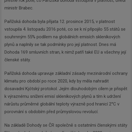
přesně rok poté, co Pařížská dohoda vstoupila v platnost,“
uvedl
ministr Brabec.
Pařížská dohoda byla přijata 12. prosince 2015, v platnost
vstoupila 4. listopadu 2016 poté, co se k ní připojilo 55 států se
souhrnným 55% podílem na globálních emisích skleníkových
plynů a naplnily se tak podmínky pro její platnost. Dnes má
Dohoda 169 smluvních stran, k nimž patří také EU a všechny její
členské státy.
Pařížská dohoda upravuje základní zásady mezinárodní ochrany
klimatu pro období po roce 2020, kdy by měla nahradit
dosavadní Kjótský protokol. Jejím dlouhodobým cílem je přispět
k výraznému snížení emisí skleníkových plynů a tím k udržení
nárůstu průměrné globální teploty výrazně pod hranicí 2°C v
porovnání s obdobím před průmyslovou revolucí.
Na základě Dohody se ČR společně s ostatními členskými státy