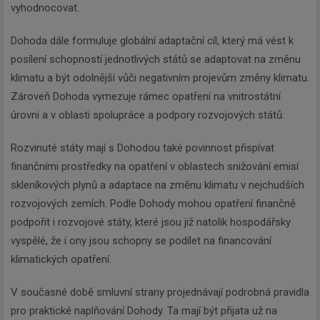
vyhodnocovat.
Dohoda dále formuluje globální adaptační cíl, který má vést k
posílení schopností jednotlivých států se adaptovat na změnu
klimatu a být odolnější vůči negativním projevům změny klimatu.
Zároveň Dohoda vymezuje rámec opatření na vnitrostátní
úrovni a v oblasti spolupráce a podpory rozvojových států.
Rozvinuté státy mají s Dohodou také povinnost přispívat
finančními prostředky na opatření v oblastech snižování emisí
skleníkových plynů a adaptace na změnu klimatu v nejchudších
rozvojových zemích. Podle Dohody mohou opatření finančně
podpořit i rozvojové státy, které jsou již natolik hospodářsky
vyspělé, že i ony jsou schopny se podílet na financování
klimatických opatření.
V současné době smluvní strany projednávají podrobná pravidla
pro praktické naplňování Dohody. Ta mají být přijata už na