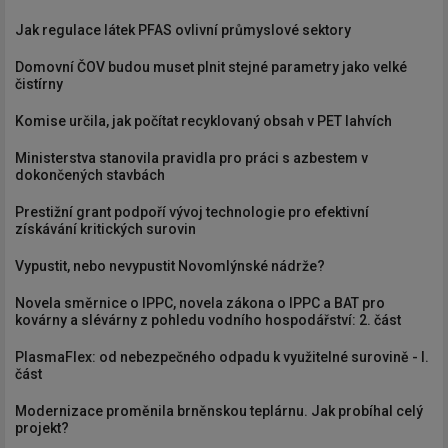
Jak regulace látek PFAS ovlivní průmyslové sektory
Domovní ČOV budou muset plnit stejné parametry jako velké
čistírny
Komise určila, jak počítat recyklovaný obsah v PET lahvích
Ministerstva stanovila pravidla pro práci s azbestem v
dokončených stavbách
Prestižní grant podpoří vývoj technologie pro efektivní
získávání kritických surovin
Vypustit, nebo nevypustit Novomlýnské nádrže?
Novela směrnice o IPPC, novela zákona o IPPC a BAT pro
kovárny a slévárny z pohledu vodního hospodářství: 2. část
PlasmaFlex: od nebezpečného odpadu k využitelné surovině - I.
část
Modernizace proměnila brněnskou teplárnu. Jak probíhal celý
projekt?