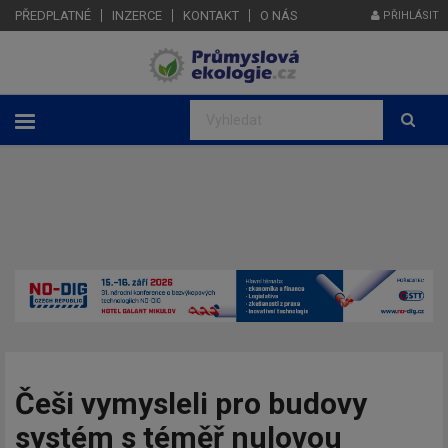
PŘEDPLATNÉ
INZERCE
KONTAKT
O NÁS
PŘIHLÁSIT
Češi vymysleli pro budovy
systém s téměř nulovou