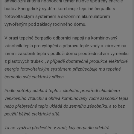
ambiciózní kritéria hodnocení téměř nulové spotřeby energie
budov. Energetický systém kombinuje tepelné čerpadlo s
fotovoltaickým systémem a sezónním akumulátorem
vytvořeným pod základy rodinného domu.
V praxi tepelné čerpadlo odborníci napojí na kombinovaný
zásobník tepla pro vytápění a přípravu teplé vody a zároveň na
zemní zásobník tepla v podloží domu prostřednictvím výměníku
z plastových trubek.
„V případě dostatečné produkce elektrické
energie fotovoltaickým systémem přizpůsobuje mu tepelné
čerpadlo svůj elektrický příkon.
Podle potřeby odebírá teplo z okolního prostředí chladičem
venkovního vzduchu a ohřívá kombinovaný vodní zásobník tepla
nebo přebytečné teplo ukládá do zemního zásobníku, a to bez
použití běžné elektrické sítě.
Ta se využívá především v zimě, kdy čerpadlo odebírá