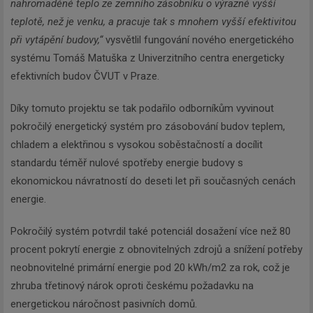
nahromaděné teplo ze zemního zásobníku o výrazně vyšší
teplotě, než je venku, a pracuje tak s mnohem vyšší efektivitou
při vytápění budovy,“
vysvětlil fungování nového energetického
systému Tomáš Matuška z Univerzitního centra energeticky
efektivních budov ČVUT v Praze.
Díky tomuto projektu se tak podařilo odborníkům vyvinout
pokročilý energetický systém pro zásobování budov teplem,
chladem a elektřinou s vysokou soběstačností a docílit
standardu téměř nulové spotřeby energie budovy s
ekonomickou návratností do deseti let při současných cenách
energie.
Pokročilý systém potvrdil také potenciál dosažení více než 80
procent pokrytí energie z obnovitelných zdrojů a snížení potřeby
neobnovitelné primární energie pod 20 kWh/m2 za rok, což je
zhruba třetinový nárok oproti českému požadavku na
energetickou náročnost pasivních domů.