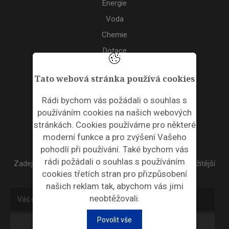
Energie
Voda
Chemie
Dotace
Akce
Tato webová stránka používá cookies
TAGS
Rádi bychom vás požádali o souhlas s
používáním cookies na našich webových
ODPADNÍ PLASTY
stránkách. Cookies používáme pro některé
moderní funkce a pro zvýšení Vašeho
NEWSLETTER
pohodlí při používání. Také bychom vás
rádi požádali o souhlas s používáním
Zadejte váš email a my Vám budeme zasílat ty nejdůležitější
cookies třetích stran pro přizpůsobení
informace, maximálně 1x týdně.
našich reklam tak, abychom vás jimi
neobtěžovali.
Povolit vše
Odebírat