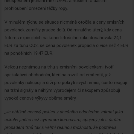
neúspěšném jednání mezi OPEC a Ruskem o dalším
prohloubení omezení těžby ropy.
V minulém týdnu se situace nicméně otočila a ceny emisních
povolenek zamířily prudce dolů. Od minulého úterý, kdy cena
futures expirujících na konci letošního roku dosahovala 24,1
EUR za tunu CO2, se cena povolenek propadla o více než 4 EUR
na pondělních 19,47 EUR.
Velkou neznámou na trhu s emisními povolenkami tvoří
spekulativní obchodníci, kteří na rozdíl od emitentů, jež
povolenky nakupují a drží pro pokrytí svých emisí, často reagují
na tržní signály a náhlým výprodejem či nákupem způsobují
vysoké cenové výkyvy oběma směry.
„Je obtížné cenový pokles z dnešního odpoledne vnímat jako
cokoliv jiného než symptom koronaviru, spojený jak s širším
propadem trhů tak s velmi reálnou možností, že poptávka