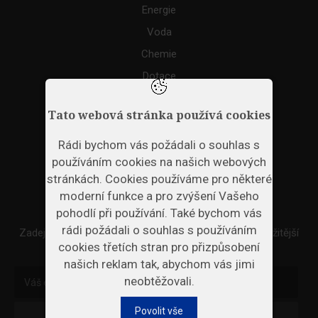
Energie
Voda
Chemie
Dotace
Akce
Tato webová stránka používá cookies
TAGS
Rádi bychom vás požádali o souhlas s
používáním cookies na našich webových
ODPADNÍ PLASTY
stránkách. Cookies používáme pro některé
moderní funkce a pro zvýšení Vašeho
NEWSLETTER
pohodlí při používání. Také bychom vás
rádi požádali o souhlas s používáním
Zadejte váš email a my Vám budeme zasílat ty nejdůležitější
cookies třetích stran pro přizpůsobení
informace, maximálně 1x týdně.
našich reklam tak, abychom vás jimi
neobtěžovali.
Povolit vše
Odebírat