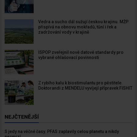
budeme zasílat ty nejdůležitější
informace, maximálně 1x týdně.
Vedra a sucho dál sužují českou krajinu. MŽP
přispívá na obnovu mokřadů, tůní i řek a
zadržování vody v krajině
Odebírat
ISPOP zveřejnil nové datové standardy pro
vybrané ohlašovací povinnosti
Z rybího kalu k biostimulantu pro pěstitele.
Doktorandi z MENDELU vyvíjejí přípravek FISHIT
NEJČTENĚJŠÍ
S jedy na věčné časy. PFAS zaplavily celou planetu a nikdy
nezmizí