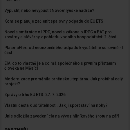
Vypustit, nebo nevypustit Novomlýnské nádrže?
Komise plánuje začlenit spalovny odpadu do EU ETS
Novela směrnice o IPPC, novela zákona o IPPC a BAT pro
kovárny a slévárny z pohledu vodního hospodářství: 2. část
PlasmaFlex: od nebezpečného odpadu k využitelné surovině - I.
část
EIA, co to vlastně je a co má společného s prvním přistáním
člověka na Měsíci
Modernizace proměnila brněnskou teplárnu. Jak probíhal celý
projekt?
Zprávy o trhu EU ETS: 27. 7. 2026
Vlastní cesta k udržitelnosti. Jak ji sport staví na nohy?
Unie odložila zavedení cla na vývoz hliníkového šrotu na září
PARTNEŘI