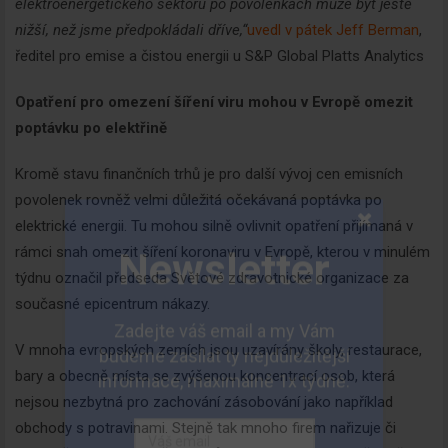
elektroenergetického sektoru po povolenkách může být ještě
nižší, než jsme předpokládali dříve,“
uvedl v pátek Jeff Berman
,
ředitel pro emise a čistou energii u S&P Global Platts Analytics
Opatření pro omezení šíření viru mohou v Evropě omezit
poptávku po elektřině
Kromě stavu finančních trhů je pro další vývoj cen emisních
povolenek rovněž velmi důležitá očekávaná poptávka po
elektrické energii. Tu mohou silně ovlivnit opatření přijímaná v
rámci snah omezit šíření koronaviru v Evropě, kterou v minulém
týdnu označil předseda Světové zdravotnické organizace za
současné epicentrum nákazy.
V mnoha evropských zemích jsou uzavírány školy, restaurace,
bary a obecně místa se zvýšenou koncentrací osob, která
nejsou nezbytná pro zachování zásobování jako například
obchody s potravinami. Stejně tak mnoho firem nařizuje či