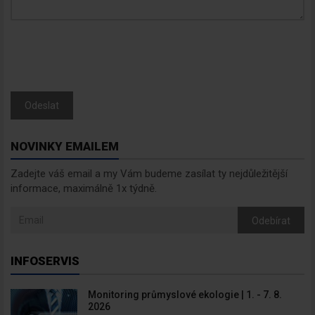
Odeslat
NOVINKY EMAILEM
Zadejte váš email a my Vám budeme zasílat ty nejdůležitější
informace, maximálně 1x týdně.
Odebírat
Newsletter
INFOSERVIS
Monitoring průmyslové ekologie | 1. - 7. 8.
Zadejte váš email a my Vám
2026