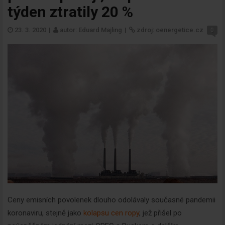
týden ztratily 20 %
23. 3. 2020
|
autor: Eduard Majling
|
zdroj: oenergetice.cz
0
Ceny emisních povolenek dlouho odolávaly současné pandemii
koronaviru, stejně jako
kolapsu cen ropy
, jež přišel po