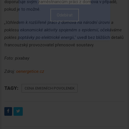
doporučuje svým zaměstnancům práci z domova v případě,
pokud je to možné.
„Vzhledem k rozšířené práci z domova na národní úrovni a
poklesu ekonomické aktivity spojeném s epidemií, očekáváme
pokles poptávky po elektrické energii,"
uvedl bez bližších detailů
francouzský provozovatel přenosové soustavy.
Foto: pixabay
Zdroj:
oenergetice.cz
TAGY:
CENA EMISNÍCH POVOLENEK