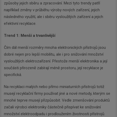
způsoby jejich sběru a zpracování. Mezi tyto trendy patří
například změny v průběhu výroby nových zařízení, jejich
následného využití, ale i sběru vysloužilých zařízení a jejich
efektivní recyklace.
Trend 1: Menší a trvanlivější
Čím dál menší rozměry mnoha elektronických přístrojů jsou
dobré nejen pro lepší mobilitu, ale i pro snižování množství
vysloužilých elektrozařízení. Přestože menší elektronika a její
součásti přirozeně zabírají méně prostoru, její recyklace je
specifická.
Na recyklaci malých nebo přímo miniaturních přístrojů totiž
musejí recyklační firmy používat jiné a nové metody, kterým se
mnohé teprve musejí přizpůsobit. Vedle zmenšování produktů
začali výrobci elektroniky částečně přispívat ke snižování
množství elektroodpadu i prodloužením životnosti přístrojů.