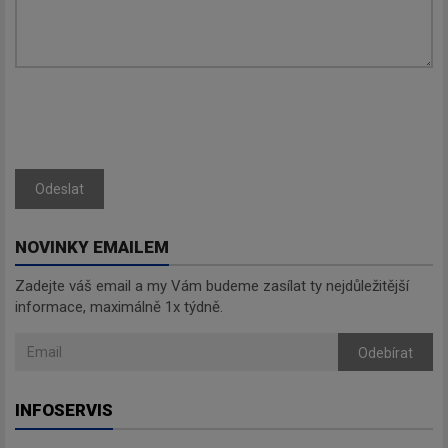
Zadejte váš email a my Vám
budeme zasílat ty nejdůležitější
informace, maximálně 1x týdně.
Odebírat
Odeslat
NOVINKY EMAILEM
Zadejte váš email a my Vám budeme zasílat ty nejdůležitější
informace, maximálně 1x týdně.
Odebírat
INFOSERVIS