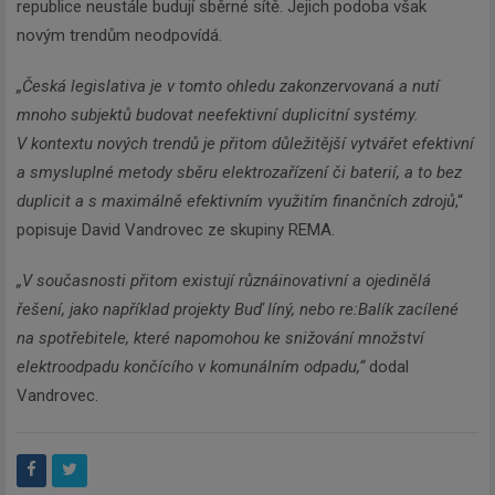
republice neustále budují sběrné sítě. Jejich podoba však
novým trendům neodpovídá.
„Česká legislativa je v tomto ohledu zakonzervovaná a nutí
mnoho subjektů budovat neefektivní duplicitní systémy.
V kontextu nových trendů je přitom důležitější vytvářet efektivní
a smysluplné metody sběru elektrozařízení či baterií, a to bez
duplicit a s maximálně efektivním využitím finančních zdrojů
,“
popisuje David Vandrovec ze skupiny REMA.
„V současnosti přitom existují různá
inovativní a ojedinělá
řešení, jako například projekty Buď líný, nebo re:Balík zacílené
na spotřebitele, které napomohou ke snižování množství
elektroodpadu končícího v komunálním odpadu,“
dodal
Vandrovec.