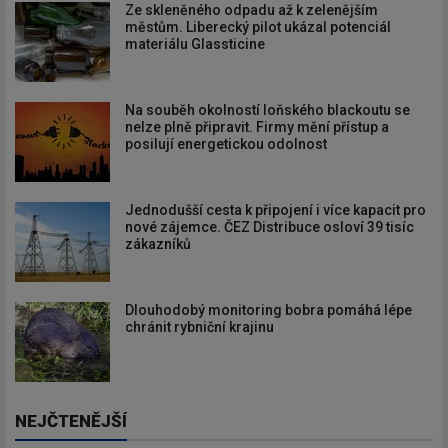
Ze skleněného odpadu až k zelenějším
městům. Liberecký pilot ukázal potenciál
materiálu Glassticine
Na souběh okolností loňského blackoutu se
nelze plně připravit. Firmy mění přístup a
posilují energetickou odolnost
Jednodušší cesta k připojení i více kapacit pro
nové zájemce. ČEZ Distribuce osloví 39 tisíc
zákazníků
Dlouhodobý monitoring bobra pomáhá lépe
chránit rybniční krajinu
NEJČTENĚJŠÍ