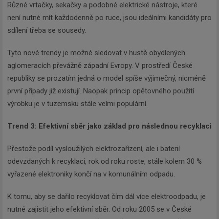
Různé vrtačky, sekačky a podobné elektrické nástroje, které
není nutné mít každodenně po ruce, jsou ideálními kandidáty pro
sdílení třeba se sousedy.
Tyto nové trendy je možné sledovat v hustě obydlených
aglomeracích převážně západní Evropy. V prostředí České
republiky se prozatím jedná o model spíše výjimečný, nicméně
první případy již existují. Naopak princip opětovného použití
výrobku je v tuzemsku stále velmi populární.
Trend 3: Efektivní sběr jako základ pro následnou recyklaci
Přestože podíl vysloužilých elektrozařízení, ale i baterií
odevzdaných k recyklaci, rok od roku roste, stále kolem 30 %
vyřazené elektroniky končí na v komunálním odpadu.
K tomu, aby se dařilo recyklovat čím dál více elektroodpadu, je
nutné zajistit jeho efektivní sběr. Od roku 2005 se v České