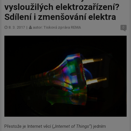
vysloužilých elektrozařízení?
Sdílení i zmenšování elektra
8. 3. 2017
|
autor: Tisková zpráva REMA
0
Přestože je Internet věcí („
Internet of Things
“) jedním