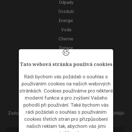
Odpady
Ovzduší
Energie
Voda
Chemie
Dotace
Akce
Tato webová stránka používá cookies
TAGS
Rádi bychom vás požádali o souhlas s
používáním cookies na našich webových
ODPADNÍ PLASTY
stránkách. Cookies používáme pro některé
moderní funkce a pro zvýšení Vašeho
NEWSLETTER
pohodlí při používání. Také bychom vás
rádi požádali o souhlas s používáním
Zadejte váš email a my Vám budeme zasílat ty nejdůležitější
cookies třetích stran pro přizpůsobení
informace, maximálně 1x týdně.
našich reklam tak, abychom vás jimi