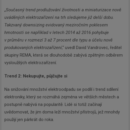
„
Současný trend prodlužování životnosti a miniaturizace nově
uváděných elektrozařízení na trh sledujeme již delší dobu.
Takzvaný downsizing evidovaný meziročním poklesem
hmotnosti se například v letech 2014 až 2016 pohybuje
v průměru v rozmezí 3 až 7 procent dle typu a účelu nově
produkovaných elektrozařízení
,“ uvedl David Vandrovec, ředitel
skupiny REMA, která se dlouhodobě zabývá zpětným odběrem
vysloužilých elektrozařízení.
Trend 2: Nekupujte, půjčujte si
Na snižování množství elektroodpadu se podílí i trend sdílení
elektroniky, který se rozmáhá zejména ve větších městech a
postupně nabývá na popularitě. Lidé si totiž začínají
uvědomovat, že jim doma leží množství přístrojů, jež mnohdy
použijí jen párkrát do roka.