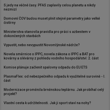
S jedy na věčné časy. PFAS zaplavily celou planetu a nikdy
nezmizí
Domovní ČOV budou muset plnit stejné parametry jako velké
čistírny
Ministerstva stanovila pravidla pro práci s azbestem v
dokončených stavbách
Vypustit, nebo nevypustit Novomlýnské nádrže?
Novela směrnice o IPPC, novela zákona o IPPC a BAT pro
kovárny a slévárny z pohledu vodního hospodářství: 2. část
Komise plánuje začlenit spalovny odpadu do EU ETS
PlasmaFlex: od nebezpečného odpadu k využitelné surovině - I.
část
Modernizace proměnila brněnskou teplárnu. Jak probíhal celý
projekt?
Vlastní cesta k udržitelnosti. Jak ji sport staví na nohy?