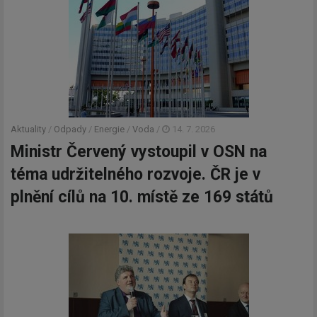
Aktuality
/
Odpady
/
Energie
/
Voda
/
14. 7. 2026
Ministr Červený vystoupil v OSN na
téma udržitelného rozvoje. ČR je v
plnění cílů na 10. místě ze 169 států