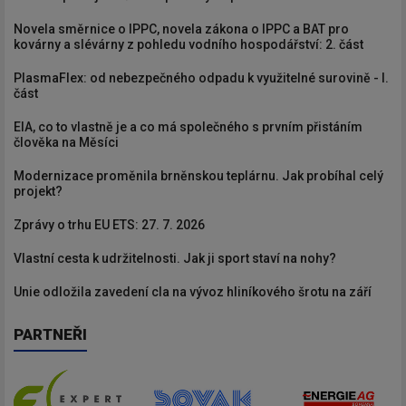
Novela směrnice o IPPC, novela zákona o IPPC a BAT pro
kovárny a slévárny z pohledu vodního hospodářství: 2. část
PlasmaFlex: od nebezpečného odpadu k využitelné surovině - I.
část
EIA, co to vlastně je a co má společného s prvním přistáním
člověka na Měsíci
Modernizace proměnila brněnskou teplárnu. Jak probíhal celý
projekt?
Zprávy o trhu EU ETS: 27. 7. 2026
Vlastní cesta k udržitelnosti. Jak ji sport staví na nohy?
Unie odložila zavedení cla na vývoz hliníkového šrotu na září
PARTNEŘI