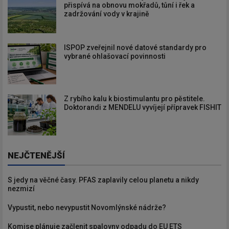
přispívá na obnovu mokřadů, tůní i řek a
zadržování vody v krajině
ISPOP zveřejnil nové datové standardy pro
vybrané ohlašovací povinnosti
Z rybího kalu k biostimulantu pro pěstitele.
Doktorandi z MENDELU vyvíjejí přípravek FISHIT
NEJČTENĚJŠÍ
S jedy na věčné časy. PFAS zaplavily celou planetu a nikdy
nezmizí
Vypustit, nebo nevypustit Novomlýnské nádrže?
Komise plánuje začlenit spalovny odpadu do EU ETS