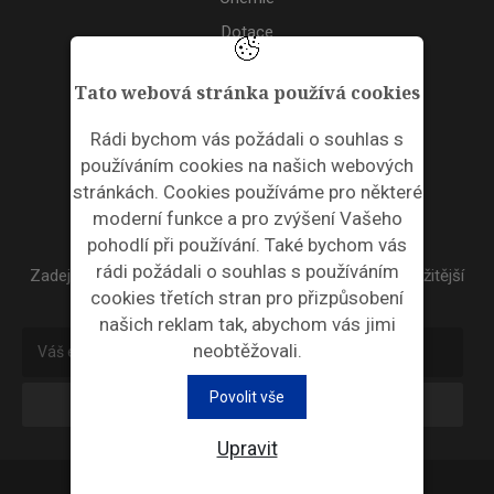
Dotace
Akce
Tato webová stránka používá cookies
TAGS
Rádi bychom vás požádali o souhlas s
používáním cookies na našich webových
ODPADNÍ PLASTY
stránkách. Cookies používáme pro některé
moderní funkce a pro zvýšení Vašeho
NEWSLETTER
pohodlí při používání. Také bychom vás
rádi požádali o souhlas s používáním
Zadejte váš email a my Vám budeme zasílat ty nejdůležitější
cookies třetích stran pro přizpůsobení
informace, maximálně 1x týdně.
našich reklam tak, abychom vás jimi
neobtěžovali.
Povolit vše
Odebírat
Upravit
© 2026 |
Nastavení cookies