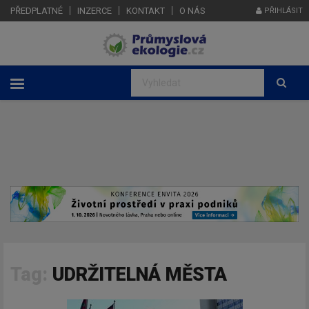
PŘEDPLATNÉ
INZERCE
KONTAKT
O NÁS
PŘIHLÁSIT
Tag:
UDRŽITELNÁ MĚSTA