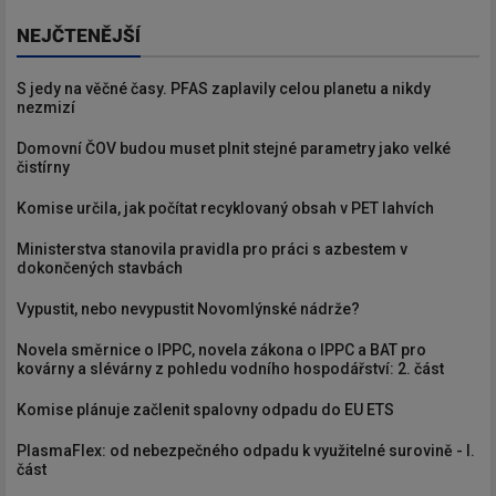
NEJČTENĚJŠÍ
S jedy na věčné časy. PFAS zaplavily celou planetu a nikdy
nezmizí
Domovní ČOV budou muset plnit stejné parametry jako velké
čistírny
Komise určila, jak počítat recyklovaný obsah v PET lahvích
Ministerstva stanovila pravidla pro práci s azbestem v
dokončených stavbách
Vypustit, nebo nevypustit Novomlýnské nádrže?
Novela směrnice o IPPC, novela zákona o IPPC a BAT pro
kovárny a slévárny z pohledu vodního hospodářství: 2. část
Komise plánuje začlenit spalovny odpadu do EU ETS
PlasmaFlex: od nebezpečného odpadu k využitelné surovině - I.
část