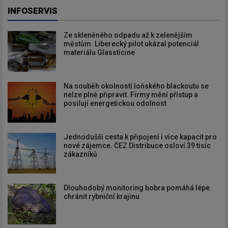
INFOSERVIS
Ze skleněného odpadu až k zelenějším
městům. Liberecký pilot ukázal potenciál
materiálu Glassticine
Na souběh okolností loňského blackoutu se
nelze plně připravit. Firmy mění přístup a
posilují energetickou odolnost
Jednodušší cesta k připojení i více kapacit pro
nové zájemce. ČEZ Distribuce osloví 39 tisíc
zákazníků
Dlouhodobý monitoring bobra pomáhá lépe
chránit rybniční krajinu