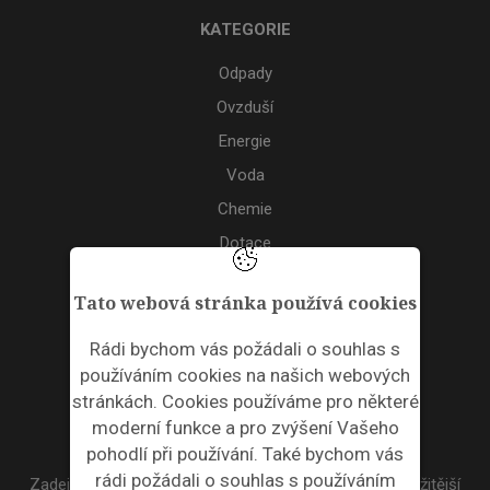
KATEGORIE
Odpady
Ovzduší
Energie
Voda
Chemie
Dotace
Akce
Tato webová stránka používá cookies
TAGS
Rádi bychom vás požádali o souhlas s
používáním cookies na našich webových
ODPADNÍ PLASTY
stránkách. Cookies používáme pro některé
moderní funkce a pro zvýšení Vašeho
NEWSLETTER
pohodlí při používání. Také bychom vás
rádi požádali o souhlas s používáním
Zadejte váš email a my Vám budeme zasílat ty nejdůležitější