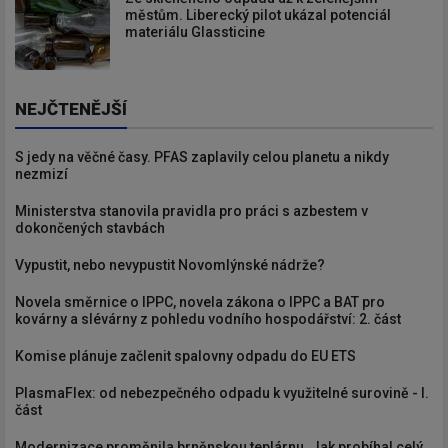
městům. Liberecký pilot ukázal potenciál
materiálu Glassticine
NEJČTENĚJŠÍ
S jedy na věčné časy. PFAS zaplavily celou planetu a nikdy
nezmizí
Ministerstva stanovila pravidla pro práci s azbestem v
dokončených stavbách
Vypustit, nebo nevypustit Novomlýnské nádrže?
Novela směrnice o IPPC, novela zákona o IPPC a BAT pro
kovárny a slévárny z pohledu vodního hospodářství: 2. část
Komise plánuje začlenit spalovny odpadu do EU ETS
PlasmaFlex: od nebezpečného odpadu k využitelné surovině - I.
část
Modernizace proměnila brněnskou teplárnu. Jak probíhal celý