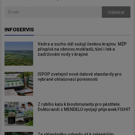
Odebírat
INFOSERVIS
Vedra a sucho dál sužují českou krajinu. MŽP
přispívá na obnovu mokřadů, tůní i řek a
zadržování vody v krajině
ISPOP zveřejnil nové datové standardy pro
vybrané ohlašovací povinnosti
Z rybího kalu k biostimulantu pro pěstitele.
Doktorandi z MENDELU vyvíjejí přípravek FISHIT
Ze skleněného odpadu až k zelenějším