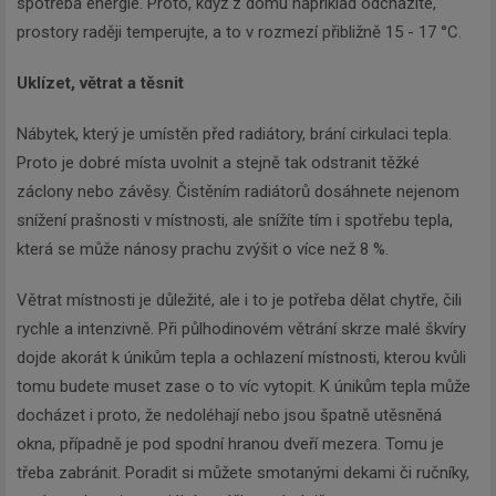
spotřeba energie. Proto, když z domu například odcházíte,
prostory raději temperujte, a to v rozmezí přibližně 15 - 17 °C.
Uklízet, větrat a těsnit
Nábytek, který je umístěn před radiátory, brání cirkulaci tepla.
Proto je dobré místa uvolnit a stejně tak odstranit těžké
Newsletter
záclony nebo závěsy. Čistěním radiátorů dosáhnete nejenom
snížení prašnosti v místnosti, ale snížíte tím i spotřebu tepla,
která se může nánosy prachu zvýšit o více než 8 %.
Zadejte váš email a my Vám
budeme zasílat ty nejdůležitější
Větrat místnosti je důležité, ale i to je potřeba dělat chytře, čili
informace, maximálně 1x týdně.
rychle a intenzivně. Při půlhodinovém větrání skrze malé škvíry
dojde akorát k únikům tepla a ochlazení místnosti, kterou kvůli
tomu budete muset zase o to víc vytopit. K únikům tepla může
docházet i proto, že nedoléhají nebo jsou špatně utěsněná
okna, případně je pod spodní hranou dveří mezera. Tomu je
Odebírat
třeba zabránit. Poradit si můžete smotanými dekami či ručníky,