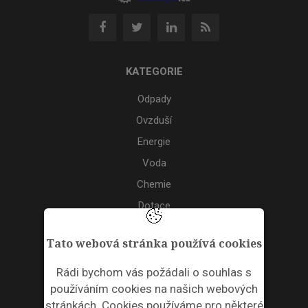
KATEGORIE
Odpady
Ovzduší
Energie
Voda
Chemie
Dotace
Akce
Tato webová stránka používá cookies
TAGS
Rádi bychom vás požádali o souhlas s
používáním cookies na našich webových
ODPADNÍ PLASTY
stránkách. Cookies používáme pro některé