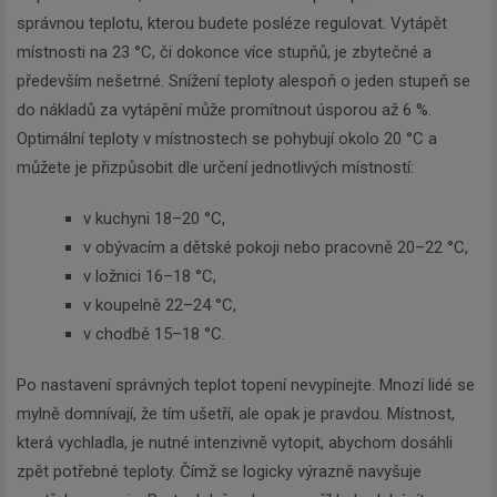
správnou teplotu, kterou budete posléze regulovat. Vytápět
místnosti na 23 °C, či dokonce více stupňů, je zbytečné a
především nešetrné. Snížení teploty alespoň o jeden stupeň se
do nákladů za vytápění může promítnout úsporou až 6 %.
Optimální teploty v místnostech se pohybují okolo 20 °C a
můžete je přizpůsobit dle určení jednotlivých místností:
v kuchyni 18–20 °C,
v obývacím a dětské pokoji nebo pracovně 20–22 °C,
v ložnici 16–18 °C,
v koupelně 22–24 °C,
v chodbě 15–18 °C.
Po nastavení správných teplot topení nevypínejte. Mnozí lidé se
mylně domnívají, že tím ušetří, ale opak je pravdou. Místnost,
která vychladla, je nutné intenzivně vytopit, abychom dosáhli
zpět potřebné teploty. Čímž se logicky výrazně navyšuje