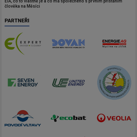
EIA, co to vlastně je a co má společného s prvním přistáním
člověka na Měsíci
PARTNEŘI