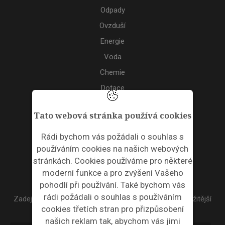
Odpady
Ovzduší
Energie
Voda
Chemie
Dotace
Akce
Tato webová stránka používá cookies
TAGS
Rádi bychom vás požádali o souhlas s
používáním cookies na našich webových
ODPADNÍ PLASTY
stránkách. Cookies používáme pro některé
moderní funkce a pro zvýšení Vašeho
NEWSLETTER
pohodlí při používání. Také bychom vás
rádi požádali o souhlas s používáním
Zadejte váš email a my Vám budeme zasílat ty nejdůležitější
cookies třetích stran pro přizpůsobení
informace, maximálně 1x týdně.
našich reklam tak, abychom vás jimi