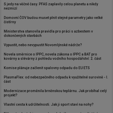
S jedy na věčné časy. PFAS zaplavily celou planetu a nikdy
nezmizí
Domovní ČOV budou muset plnit stejné parametry jako velké
čistírny
Ministerstva stanovila pravidla pro práci s azbestem v
dokončených stavbách
Vypustit, nebo nevypustit Novomlýnské nádrže?
Novela směrnice o IPPC, novela zákona o IPPC a BAT pro
kovárny a slévárny z pohledu vodního hospodářství: 2. část
Komise plánuje začlenit spalovny odpadu do EU ETS
PlasmaFlex: od nebezpečného odpadu k využitelné surovině - I.
část
Modernizace proměnila brněnskou teplárnu. Jak probíhal celý
projekt?
Vlastní cesta k udržitelnosti. Jak ji sport staví na nohy?