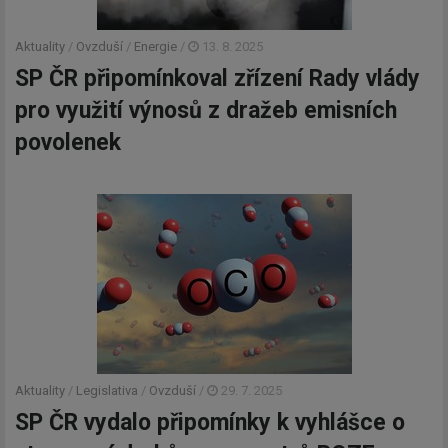
Aktuality
/
Ovzduší
/
Energie
/
13. 8. 2025
SP ČR připomínkoval zřízení Rady vlády
pro využití výnosů z dražeb emisních
povolenek
Newsletter
Aktuality
/
Legislativa
/
Ovzduší
/
29. 7. 2025
SP ČR vydalo připomínky k vyhlášce o
Zadejte váš email a my Vám