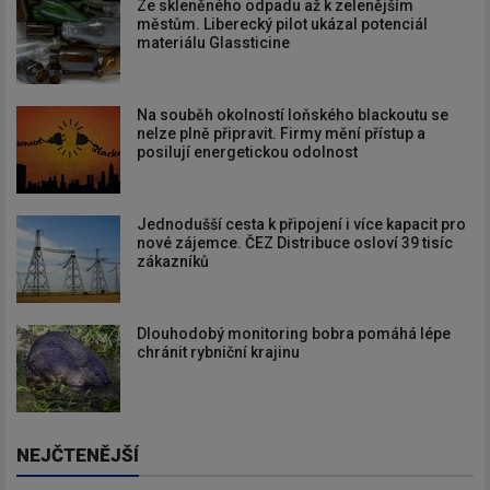
Ze skleněného odpadu až k zelenějším
městům. Liberecký pilot ukázal potenciál
materiálu Glassticine
Na souběh okolností loňského blackoutu se
nelze plně připravit. Firmy mění přístup a
posilují energetickou odolnost
Jednodušší cesta k připojení i více kapacit pro
nové zájemce. ČEZ Distribuce osloví 39 tisíc
zákazníků
Dlouhodobý monitoring bobra pomáhá lépe
chránit rybniční krajinu
NEJČTENĚJŠÍ