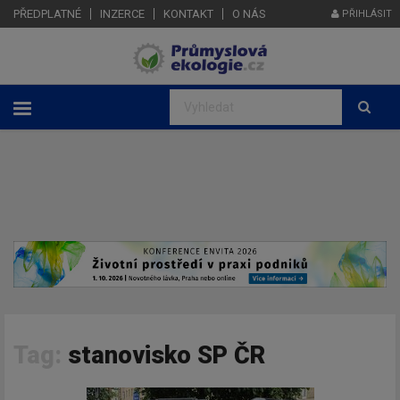
PŘEDPLATNÉ
INZERCE
KONTAKT
O NÁS
PŘIHLÁSIT
Tag:
stanovisko SP ČR