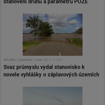
stanovení druhů a parametrů POZE
budeme zasílat ty nejdůležitější
informace, maximálně 1x týdně.
Odebírat
Aktuality
/
Legislativa
/
Voda
/
11. 6. 2025
Svaz průmyslu vydal stanovisko k
novele vyhlášky o záplavových územích