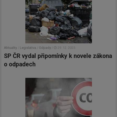
Aktuality
/
Legislativa
/
Odpady
/
29. 12. 2025
SP ČR vydal připomínky k novele zákona
o odpadech