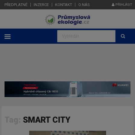
PŘEDPLATNÉ
INZERCE
KONTAKT
O NÁS
PŘIHLÁSIT
Tag:
SMART CITY