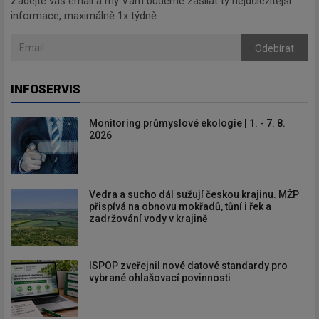
Zadejte váš email a my Vám budeme zasílat ty nejdůležitější
informace, maximálně 1x týdně.
Odebírat
INFOSERVIS
Monitoring průmyslové ekologie | 1. - 7. 8.
2026
Vedra a sucho dál sužují českou krajinu. MŽP
přispívá na obnovu mokřadů, tůní i řek a
zadržování vody v krajině
ISPOP zveřejnil nové datové standardy pro
vybrané ohlašovací povinnosti