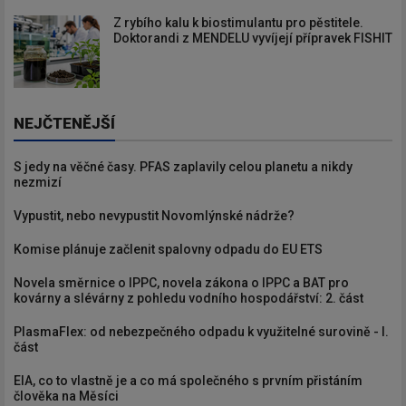
Z rybího kalu k biostimulantu pro pěstitele.
Doktorandi z MENDELU vyvíjejí přípravek FISHIT
NEJČTENĚJŠÍ
S jedy na věčné časy. PFAS zaplavily celou planetu a nikdy
nezmizí
Vypustit, nebo nevypustit Novomlýnské nádrže?
Komise plánuje začlenit spalovny odpadu do EU ETS
Novela směrnice o IPPC, novela zákona o IPPC a BAT pro
kovárny a slévárny z pohledu vodního hospodářství: 2. část
PlasmaFlex: od nebezpečného odpadu k využitelné surovině - I.
část
EIA, co to vlastně je a co má společného s prvním přistáním
člověka na Měsíci