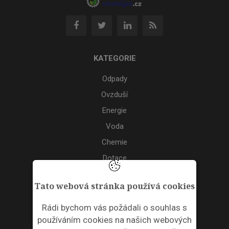
KATEGORIE
Odpady
Ovzduší
Energie
Voda
Chemie
Dotace
Akce
Tato webová stránka používá cookies
TAGS
Rádi bychom vás požádali o souhlas s
používáním cookies na našich webových
ODPADNÍ PLASTY