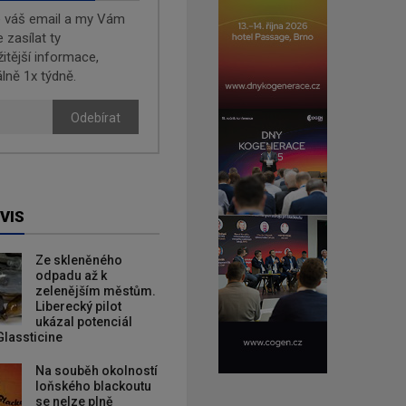
e váš email a my Vám
zasílat ty
žitější informace,
lně 1x týdně.
Odebírat
VIS
Ze skleněného
odpadu až k
zelenějším městům.
Liberecký pilot
ukázal potenciál
Glassticine
Na souběh okolností
loňského blackoutu
se nelze plně