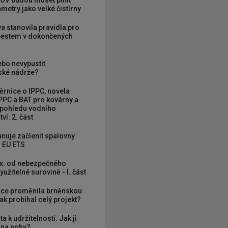
OV budou muset plnit
metry jako velké čistírny
va stanovila pravidla pro
zbestem v dokončených
ebo nevypustit
ké nádrže?
rnice o IPPC, novela
PPC a BAT pro kovárny a
 pohledu vodního
ví: 2. část
nuje začlenit spalovny
 EU ETS
x: od nebezpečného
užitelné surovině - I. část
ce proměnila brněnskou
ak probíhal celý projekt?
ta k udržitelnosti. Jak ji
í na nohy?