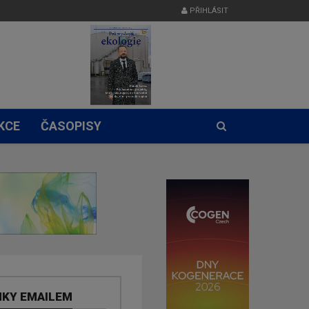
PŘIHLÁSIT
KCE
ČASOPISY
NKY EMAILEM