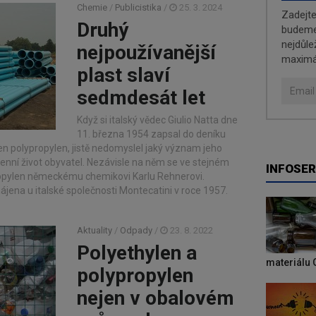
Chemie
/
Publicistika
/
25. 3. 2024
Zadejt
Druhý
budeme 
nejdůle
nejpoužívanější
maximá
plast slaví
sedmdesát let
Když si italský vědec Giulio Natta dne
11. března 1954 zapsal do deníku
oben polypropylen, jistě nedomyslel jaký význam jeho
nní život obyvatel. Nezávisle na něm se ve stejném
INFOSER
propylen německému chemikovi Karlu Rehnerovi.
jena u italské společnosti Montecatini v roce 1957.
Aktuality
/
Odpady
/
23. 8. 2022
Polyethylen a
materiálu 
polypropylen
nejen v obalovém