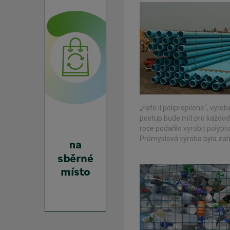
„Fato il polipropilene“, vyr
postup bude mít pro každode
roce podařilo vyrobit poly
Průmyslová výroba byla zahá