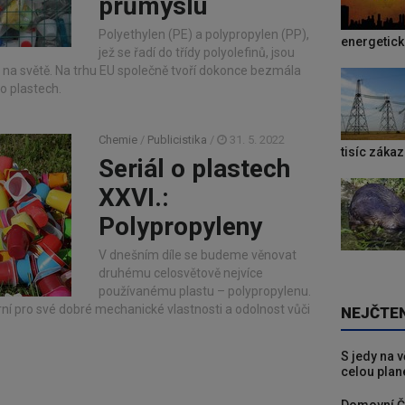
průmyslu
Polyethylen (PE) a polypropylen (PP),
energetic
jež se řadí do třídy polyolefinů, jsou
 na světě. Na trhu EU společně tvoří dokonce bezmála
o plastech.
Chemie
/
Publicistika
/
31. 5. 2022
tisíc záka
Seriál o plastech
XXVI.:
Polypropyleny
V dnešním díle se budeme věnovat
druhému celosvětově nejvíce
používanému plastu – polypropylenu.
rní pro své dobré mechanické vlastnosti a odolnost vůči
NEJČTE
S jedy na 
celou plan