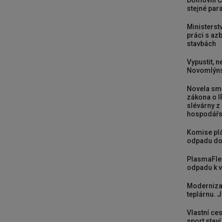
Domovní Č
stejné para
Ministerst
práci s a
stavbách
Vypustit, n
Novomlýns
Novela smě
zákona o I
slévárny z
hospodářst
Komise plá
odpadu do
PlasmaFle
odpadu k vy
Moderniza
teplárnu. J
Vlastní ces
sport stav