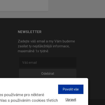
NEWSLETTER
Zadejte váš email a my Vám budeme
zasílat ty nejdůležitější informace,
maximálně 1x týdně.
Odebírat
Povolit vše
es používáme pro některé
Upravit
hlas s používáním cookies třetích