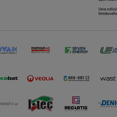
Unie odlož
hliníkového