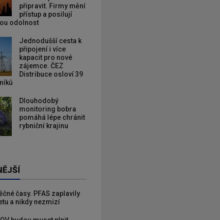
připravit. Firmy mění
přístup a posilují
kou odolnost
Jednodušší cesta k
připojení i více
kapacit pro nové
zájemce. ČEZ
Distribuce osloví 39
zníků
Dlouhodobý
monitoring bobra
pomáhá lépe chránit
rybniční krajinu
NĚJŠÍ
věčné časy. PFAS zaplavily
etu a nikdy nezmizí