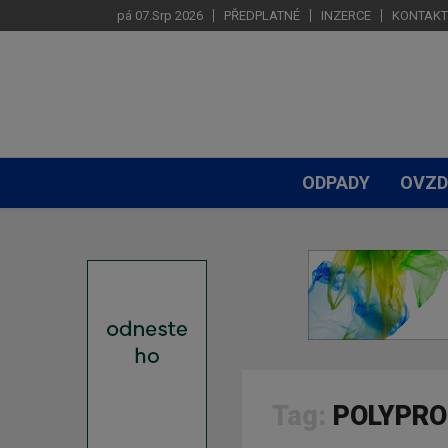
pá 07.Srp 2026
PŘEDPLATNÉ
INZERCE
KONTAKT
ODPADY
OVZD
Tag:
POLYPRO