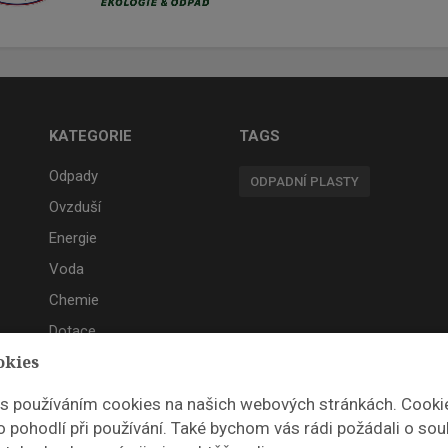
KATEGORIE
TAGS
Odpady
ODPADNÍ PLASTY
Ovzduší
Energie
Voda
Chemie
Dotace
okies
Akce
 s používáním cookies na našich webových stránkách. Cooki
 pohodlí při používání. Také bychom vás rádi požádali o sou