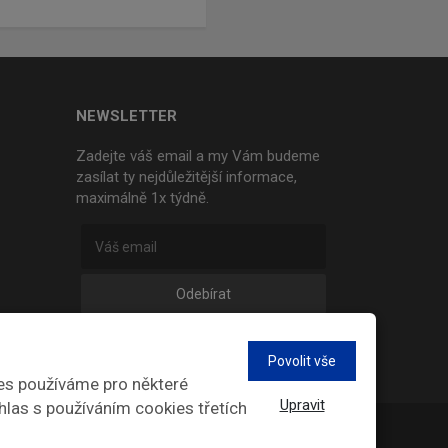
NEWSLETTER
Zadejte váš email a my Vám budeme
zasílat ty nejdůležitější informace,
maximálně 1x týdně.
Odebírat
Povolit vše
es používáme pro některé
Upravit
hlas s používáním cookies třetích