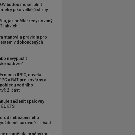
OV budou muset plnit
metry jako velké čistírny
ila, jak počítat recyklovaný
T lahvích
va stanovila pravidla pro
zbestem v dokončených
ebo nevypustit
ké nádrže?
rnice o IPPC, novela
PPC a BAT pro kovárny a
 pohledu vodního
ví: 2. část
nuje začlenit spalovny
 EU ETS
x: od nebezpečného
užitelné surovině - I. část
ce proměnila brněnskou