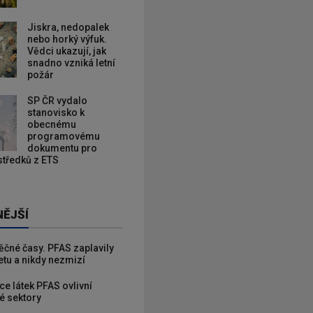
Jiskra, nedopalek
nebo horký výfuk.
Vědci ukazují, jak
snadno vzniká letní
požár
SP ČR vydalo
stanovisko k
obecnému
programovému
dokumentu pro
ostředků z ETS
NĚJŠÍ
věčné časy. PFAS zaplavily
etu a nikdy nezmizí
ce látek PFAS ovlivní
é sektory