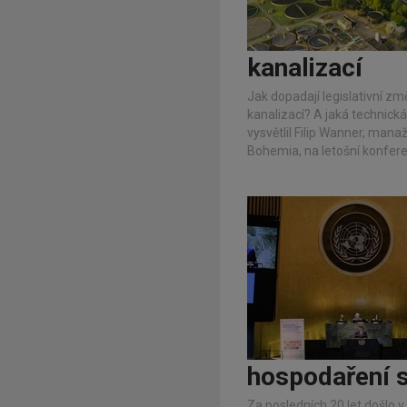
kanalizací
Jak dopadají legislativní 
kanalizací? A jaká technick
vysvětlil Filip Wanner, mana
Bohemia, na letošní konferen
hospodaření s
Za posledních 20 let došlo 