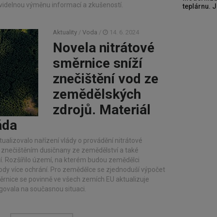
videlnou výměnu informací a zkušeností.
teplárnu. J
Aktuality
/
Voda
/
14. 6. 2024
Novela nitrátové
směrnice sníží
znečištění vod ze
zemědělských
zdrojů. Materiál
áda
ualizovalo nařízení vlády o provádění nitrátové
 znečištěním dusičnany ze zemědělství a také
í. Rozšířilo území, na kterém budou zemědělci
vody více ochrání. Pro zemědělce se zjednoduší výpočet
měrnice se povinně ve všech zemích EU aktualizuje
agovala na současnou situaci.