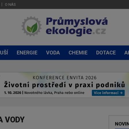
O NÁS
UŠÍ
ENERGIE
VODA
CHEMIE
DOTACE
A
A VODY
NOVI