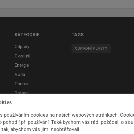
KATEGORIE
TAGS
Odpady
ODPADNÍ PLASTY
Ovzduší
Energie
Voda
Chemie
Dotace
okies
Akce
 s používáním cookies na našich webových stránkách. Cooki
 pohodlí při používání. Také bychom vás rádi požádali o sou
 tak, abychom vás jimi neobtěžovali.