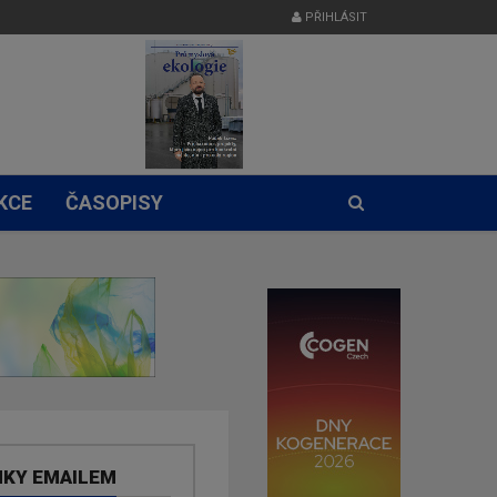
PŘIHLÁSIT
KCE
ČASOPISY
NKY EMAILEM