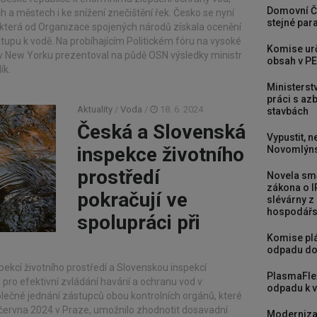
Domovní Č
 a městech i ke snížení znečištění řek. Česko se nyní
stejné para
 která od Organizace spojených národů získala ocenění
stupu k vodě. Na probíhajícím Politickém fóru na vysoké
Komise urč
j v New Yorku prezentoval na půdě OSN výsledky ministr
obsah v PE
ík.
Ministerst
práci s a
Aktuality
/
Voda
/
18. 6. 2024
stavbách
Česká a Slovenská
Vypustit, n
inspekce životního
Novomlýns
prostředí
Novela smě
zákona o I
pokračují ve
slévárny z
hospodářst
spolupráci při
Komise plá
odpadu do
kcí životního prostředí a Slovenskou inspekcí
PlasmaFle
á pro efektivní zvládání havárií a ochranu vod v
odpadu k vy
olečné jednání zástupců obou kontrolních orgánů, které
 června 2024 v Praze, umožnilo zhodnotit dosavadní
Moderniza