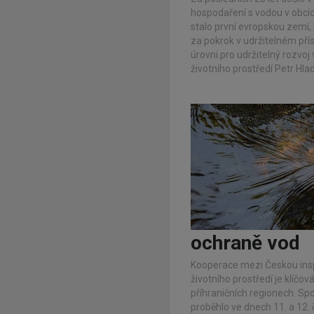
hospodaření s vodou v obcích
stalo první evropskou zemí,
za pokrok v udržitelném pří
úrovni pro udržitelný rozvo
životního prostředí Petr Hlad
ochraně vod
Kooperace mezi Českou inspe
životního prostředí je klíčov
příhraničních regionech. Sp
proběhlo ve dnech 11. a 12.