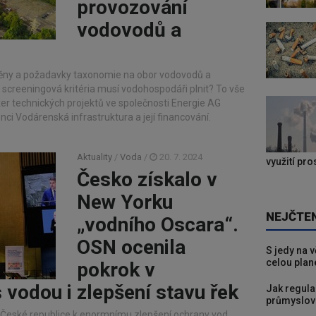
provozování
vodovodů a
změny a požadavky taxonomie na obor vodovodů a
á screeningová kritéria musí vodohospodáři plnit? To vše
žer technických projektů ve společnosti Energie AG
ci Vodárenská infrastruktura a její financování.
Aktuality
/
Voda
/
20. 7. 2024
využití pr
Česko získalo v
New Yorku
NEJČTE
„vodního Oscara“.
OSN ocenila
S jedy na 
celou plan
pokrok v
 vodou i zlepšení stavu řek
Jak regula
průmyslov
v České republice k enormnímu zlepšení ochrany vod,