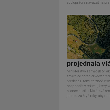
spolupráci a navázat na pra
projednala vl
Ministerstvo zemědělství akt
směrnice chránící vody před
předchází tomuto znečištěn
hospodařit v režimu, který 
bilance dusíku. Nitrátová s
jednou za čtyři roky, aby re