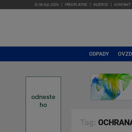
čt 06.Srp 2026
PŘEDPLATNÉ
INZERCE
KONTAKT
ODPADY
OVZD
Tag:
OCHRAN