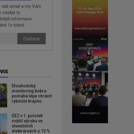
e váš email a my Vám
zasílat ty
žitější informace,
lně 1x týdně.
Odebírat
VIS
Dlouhodobý
monitoring bobra
pomáhá lépe chránit
rybniční krajinu
ČEZ v 1. pololetí
zvýšil výrobu ve
slunečních
elektrárnách o 13 %