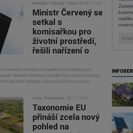
Aktuality
/
Odpady
/
Voda
/
25. 5. 2026
Zadejt
Ministr Červený se
budeme 
nejdůle
setkal s
maximá
komisařkou pro
životní prostředí,
řešili nařízení o
Igor Červený se setkal s evropskou komisařkou pro
INFOSER
Roswall. Hlavním tématem jednání byla možnost revize
teré by mělo vstoupit v účinnost již letos v srpnu.
Voda
/
Publicistika
/
7. 3. 2025
Taxonomie EU
přináší zcela nový
pohled na