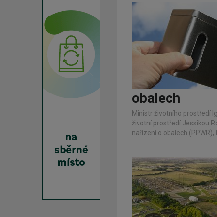
obalech
Ministr životního prostředí 
životní prostředí Jessikou 
nařízení o obalech (PPWR), k