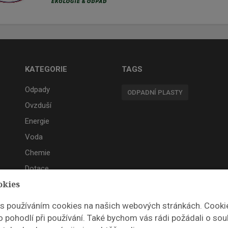
KATEGORIE
TAGS
Odpady
ODPADNÍ PLASTY
Ovzduší
Energie
Voda
Chemie
Dotace
okies
Akce
 s používáním cookies na našich webových stránkách. Cooki
 pohodlí při používání. Také bychom vás rádi požádali o sou