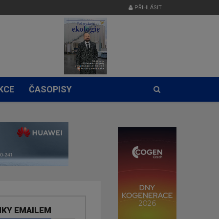
PŘIHLÁSIT
KCE
ČASOPISY
NKY EMAILEM