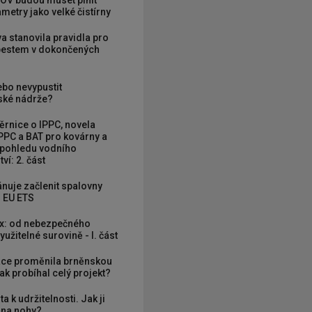
OV budou muset plnit
metry jako velké čistírny
va stanovila pravidla pro
zbestem v dokončených
ebo nevypustit
ké nádrže?
rnice o IPPC, novela
PPC a BAT pro kovárny a
 pohledu vodního
ví: 2. část
nuje začlenit spalovny
 EU ETS
x: od nebezpečného
užitelné surovině - I. část
ce proměnila brněnskou
ak probíhal celý projekt?
ta k udržitelnosti. Jak ji
í na nohy?