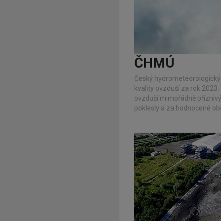
ČHMÚ
Český hydrometeorologický 
kvality ovzduší za rok 2023. 
ovzduší mimořádně příznivý.
poklesly a za hodnocené ob