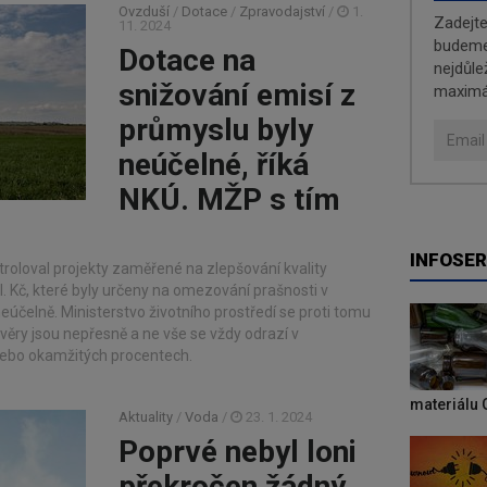
Ovzduší
/
Dotace
/
Zpravodajství
/
1.
Zadejt
11. 2024
budeme 
Dotace na
nejdůle
snižování emisí z
maximá
průmyslu byly
neúčelné, říká
NKÚ. MŽP s tím
INFOSER
troloval projekty zaměřené na zlepšování kvality
mil. Kč, které byly určeny na omezování prašnosti v
eúčelně. Ministerstvo životního prostředí se proti tomu
ávěry jsou nepřesně a ne vše se vždy odrazí v
nebo okamžitých procentech.
materiálu 
Aktuality
/
Voda
/
23. 1. 2024
Poprvé nebyl loni
překročen žádný