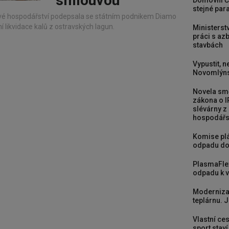
smlouvou
Domovní Č
stejné para
é hospodářství podepsala se státním podnikem Diamo
likvidace kalů z ostravských lagun.
Ministerst
práci s a
stavbách
Vypustit, n
Novomlýns
Novela smě
zákona o I
slévárny z
hospodářst
Komise plá
odpadu do
PlasmaFle
odpadu k vy
Moderniza
teplárnu. J
Vlastní ces
sport stav