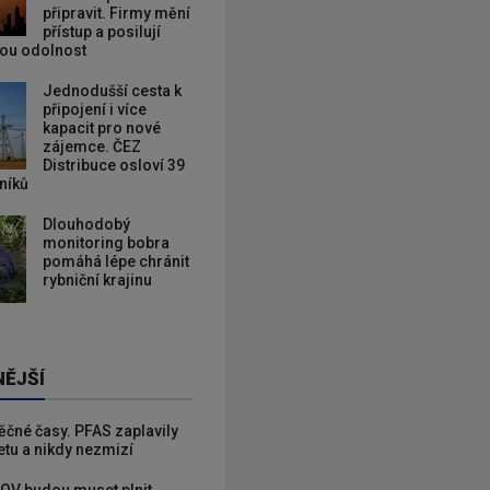
připravit. Firmy mění
přístup a posilují
kou odolnost
Jednodušší cesta k
připojení i více
kapacit pro nové
zájemce. ČEZ
Distribuce osloví 39
zníků
Dlouhodobý
monitoring bobra
pomáhá lépe chránit
rybniční krajinu
NĚJŠÍ
věčné časy. PFAS zaplavily
etu a nikdy nezmizí