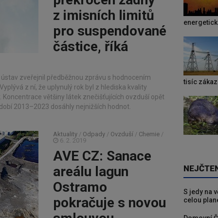
z imisních limitů
energetic
pro suspendované
částice, říká
ústav zveřejnil předběžnou zprávu s hodnocením
tisíc záka
Vyplývá z ní, že uplynulý rok byl z hlediska kvality
 Koncentrace většiny látek znečišťujících ovzduší opět
dobí 2013–2023 dosáhly nejnižších hodnot.
Aktuality
/
Odpady
/
Ovzduší
/
Chemie
/
6. 2. 2019
AVE CZ: Sanace
areálu lagun
NEJČTE
Ostramo
S jedy na 
pokračuje s novou
celou plan