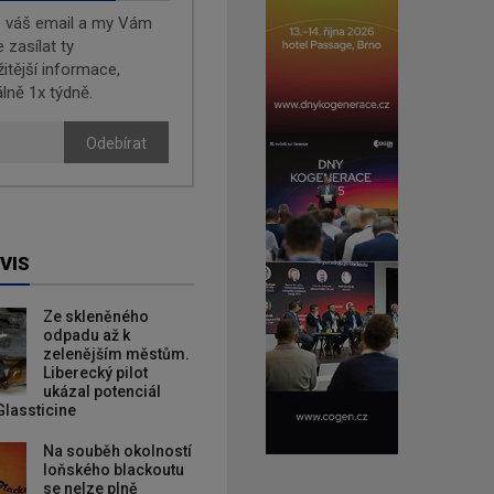
e váš email a my Vám
zasílat ty
žitější informace,
lně 1x týdně.
Odebírat
VIS
Ze skleněného
odpadu až k
zelenějším městům.
Liberecký pilot
ukázal potenciál
Glassticine
Na souběh okolností
loňského blackoutu
se nelze plně