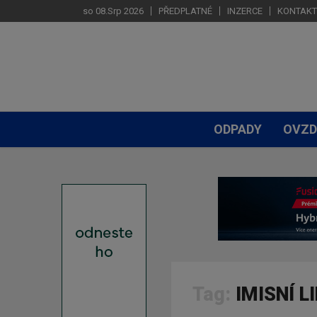
so 08.Srp 2026
PŘEDPLATNÉ
INZERCE
KONTAKT
ODPADY
OVZD
Tag:
IMISNÍ L