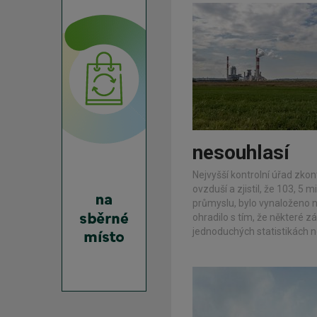
nesouhlasí
Nejvyšší kontrolní úřad zkon
ovzduší a zjistil, že 103, 5 
průmyslu, bylo vynaloženo n
ohradilo s tím, že některé z
jednoduchých statistikách 