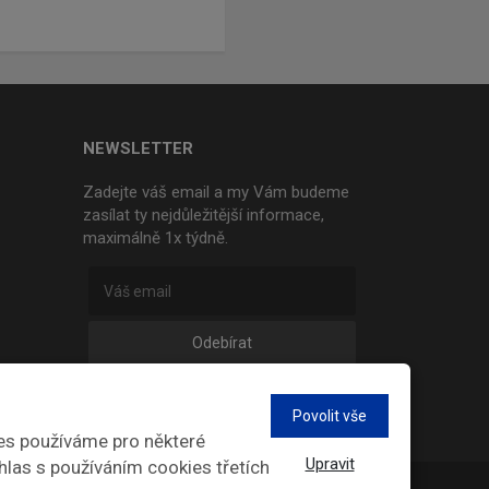
NEWSLETTER
Zadejte váš email a my Vám budeme
zasílat ty nejdůležitější informace,
maximálně 1x týdně.
Odebírat
Povolit vše
es používáme pro některé
Upravit
hlas s používáním cookies třetích