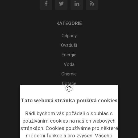
KATEGORIE
Odpady
Ovzduší
Energie
Voda
Chemie
Dotace
Akce
Tato webová stránka používá cookies
TAGS
Rádi bychom vás požádali o souhlas s
používáním cookies na našich webových
ODPADNÍ PLASTY
stránkách. Cookies používáme pro některé
moderní funkce a pro zvýšení Vašeho