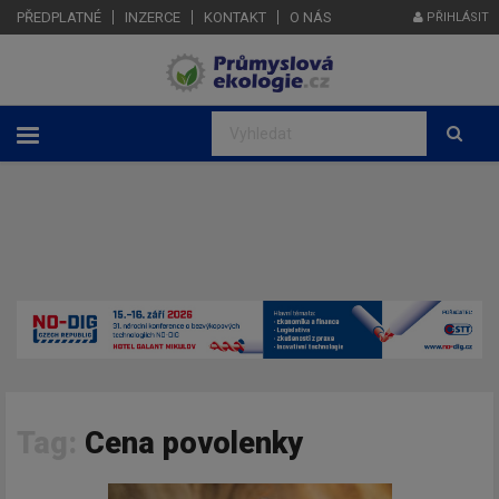
PŘEDPLATNÉ
INZERCE
KONTAKT
O NÁS
PŘIHLÁSIT
Tag:
Cena povolenky