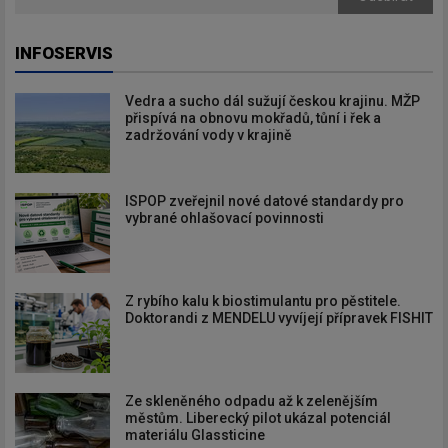
INFOSERVIS
Vedra a sucho dál sužují českou krajinu. MŽP
přispívá na obnovu mokřadů, tůní i řek a
zadržování vody v krajině
ISPOP zveřejnil nové datové standardy pro
vybrané ohlašovací povinnosti
Z rybího kalu k biostimulantu pro pěstitele.
Doktorandi z MENDELU vyvíjejí přípravek FISHIT
Ze skleněného odpadu až k zelenějším
městům. Liberecký pilot ukázal potenciál
materiálu Glassticine