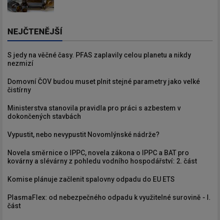
NEJČTENĚJŠÍ
S jedy na věčné časy. PFAS zaplavily celou planetu a nikdy
nezmizí
Domovní ČOV budou muset plnit stejné parametry jako velké
čistírny
Ministerstva stanovila pravidla pro práci s azbestem v
dokončených stavbách
Vypustit, nebo nevypustit Novomlýnské nádrže?
Novela směrnice o IPPC, novela zákona o IPPC a BAT pro
kovárny a slévárny z pohledu vodního hospodářství: 2. část
Komise plánuje začlenit spalovny odpadu do EU ETS
PlasmaFlex: od nebezpečného odpadu k využitelné surovině - I.
část