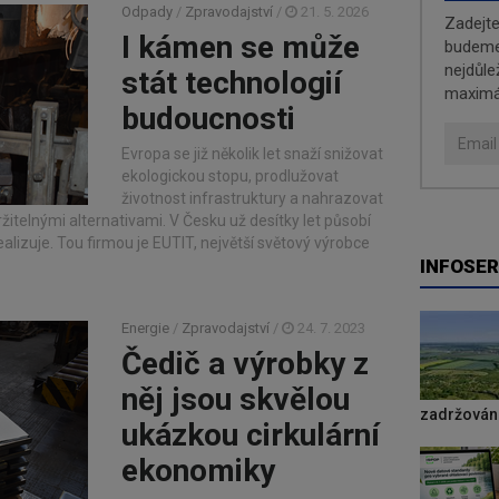
Odpady
/
Zpravodajství
/
21. 5. 2026
Zadejt
I kámen se může
budeme 
nejdůle
stát technologií
maximá
budoucnosti
Evropa se již několik let snaží snižovat
ekologickou stopu, prodlužovat
životnost infrastruktury a nahrazovat
itelnými alternativami. V Česku už desítky let působí
ealizuje. Tou firmou je EUTIT, největší světový výrobce
INFOSER
Energie
/
Zpravodajství
/
24. 7. 2023
Čedič a výrobky z
něj jsou skvělou
zadržování
ukázkou cirkulární
ekonomiky