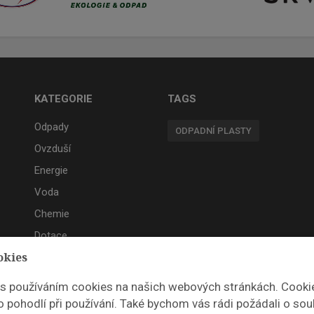
KATEGORIE
TAGS
Odpady
ODPADNÍ PLASTY
Ovzduší
Energie
Voda
Chemie
Dotace
okies
Akce
 s používáním cookies na našich webových stránkách. Cooki
 pohodlí při používání. Také bychom vás rádi požádali o sou