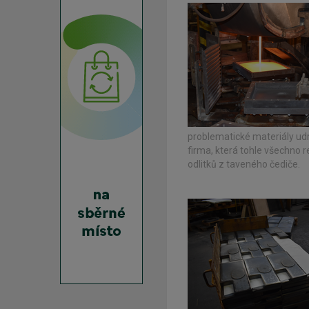
problematické materiály udrž
firma, která tohle všechno r
odlitků z taveného čediče.