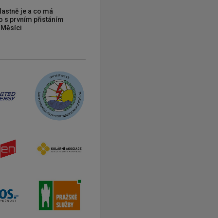
vlastně je a co má
 s prvním přistáním
 Měsíci