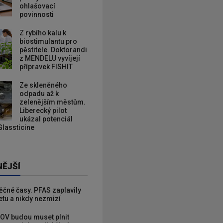
ohlašovací
povinnosti
Z rybího kalu k
biostimulantu pro
pěstitele. Doktorandi
z MENDELU vyvíjejí
přípravek FISHIT
Ze skleněného
odpadu až k
zelenějším městům.
Liberecký pilot
ukázal potenciál
Glassticine
NĚJŠÍ
věčné časy. PFAS zaplavily
etu a nikdy nezmizí
OV budou muset plnit