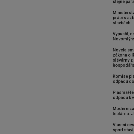
stejné para
Ministerst
práci s a
stavbách
Vypustit, n
Novomlýns
Novela smě
zákona o I
slévárny z
hospodářst
Komise plá
odpadu do
PlasmaFle
odpadu k vy
Moderniza
teplárnu. J
Vlastní ces
sport stav