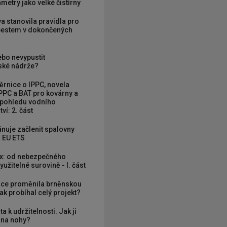
metry jako velké čistírny
va stanovila pravidla pro
zbestem v dokončených
ebo nevypustit
ké nádrže?
rnice o IPPC, novela
PPC a BAT pro kovárny a
 pohledu vodního
ví: 2. část
nuje začlenit spalovny
 EU ETS
x: od nebezpečného
užitelné surovině - I. část
ce proměnila brněnskou
ak probíhal celý projekt?
ta k udržitelnosti. Jak ji
í na nohy?