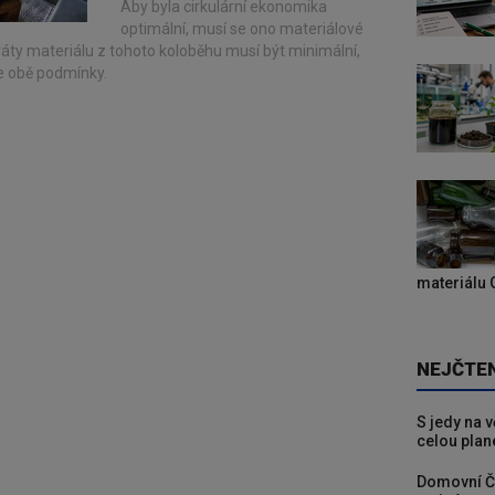
Aby byla cirkulární ekonomika
optimální, musí se ono materiálové
ráty materiálu z tohoto koloběhu musí být minimální,
je obě podmínky.
materiálu 
NEJČTE
S jedy na 
celou plan
Domovní Č