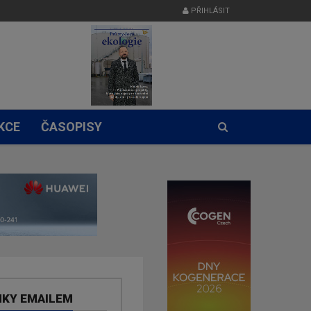
PŘIHLÁSIT
KCE
ČASOPISY
NKY EMAILEM