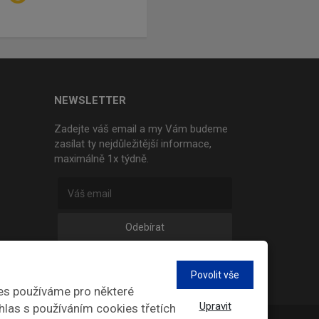
NEWSLETTER
Zadejte váš email a my Vám budeme
zasílat ty nejdůležitější informace,
maximálně 1x týdně.
Odebírat
Povolit vše
es používáme pro některé
Upravit
hlas s používáním cookies třetích