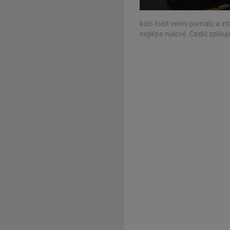
kolo točit velmi pomalu a zt
nejlépe nulové. Čedič splňu