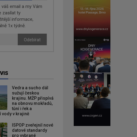
e váš email a my Vám
zasílat ty
žitější informace,
lně 1x týdně.
Odebírat
VIS
Vedra a sucho dál
sužují českou
krajinu. MŽP přispívá
na obnovu mokřadů,
tůní i řek a
 vody v krajině
ISPOP zveřejnil nové
datové standardy
pro vybrané