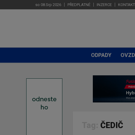
so 08.Srp 2026
PŘEDPLATNÉ
INZERCE
KONTAKT
ODPADY
OVZD
Tag:
ČEDIČ