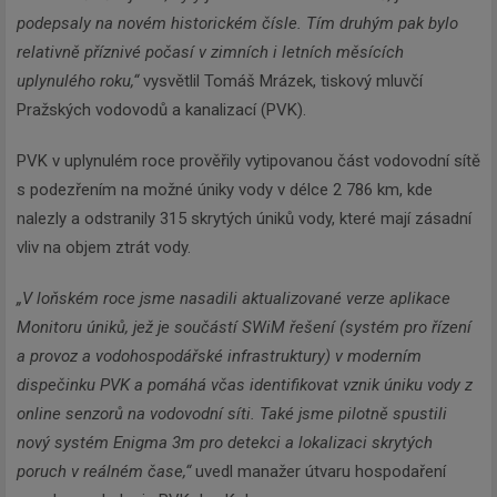
podepsaly na novém historickém čísle.
Tím druhým pak bylo
relativně příznivé počasí v zimních i letních měsících
uplynulého roku,“
vysvětlil Tomáš Mrázek, tiskový mluvčí
Pražských vodovodů a kanalizací (PVK).
PVK v uplynulém roce prověřily vytipovanou část vodovodní sítě
s podezřením na možné úniky vody v délce 2 786 km, kde
nalezly a odstranily 315 skrytých úniků vody, které mají zásadní
vliv na objem ztrát vody.
„V loňském roce jsme nasadili aktualizované verze aplikace
Monitoru úniků, jež je součástí SWiM řešení (systém pro řízení
a provoz a vodohospodářské infrastruktury) v moderním
dispečinku PVK a pomáhá včas identifikovat vznik úniku vody z
online senzorů na vodovodní síti. Také jsme pilotně spustili
nový systém Enigma 3m pro detekci a lokalizaci skrytých
poruch v reálném čase,“
uvedl manažer útvaru hospodaření