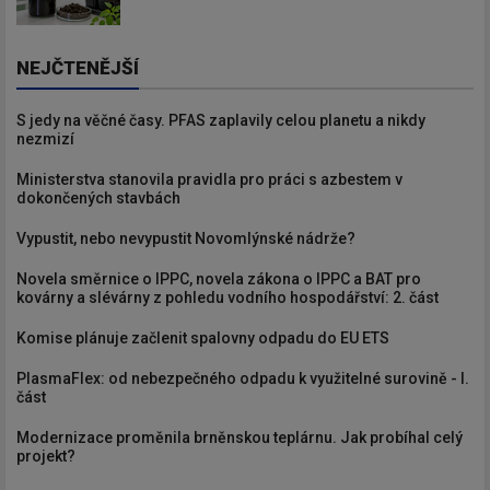
NEJČTENĚJŠÍ
S jedy na věčné časy. PFAS zaplavily celou planetu a nikdy
nezmizí
Ministerstva stanovila pravidla pro práci s azbestem v
dokončených stavbách
Vypustit, nebo nevypustit Novomlýnské nádrže?
Novela směrnice o IPPC, novela zákona o IPPC a BAT pro
kovárny a slévárny z pohledu vodního hospodářství: 2. část
Komise plánuje začlenit spalovny odpadu do EU ETS
PlasmaFlex: od nebezpečného odpadu k využitelné surovině - I.
část
Modernizace proměnila brněnskou teplárnu. Jak probíhal celý
projekt?