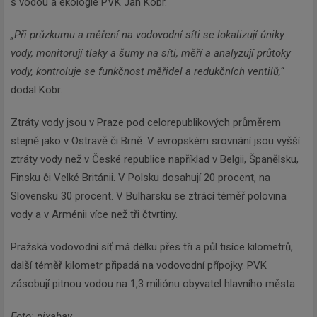
s vodou a ekologie PVK Jan Kobr.
„Při průzkumu a měření na vodovodní síti se lokalizují úniky
vody, monitorují tlaky a šumy na síti, měří a analyzují průtoky
vody, kontroluje se funkčnost měřidel a redukčních ventilů,“
dodal Kobr.
Ztráty vody jsou v Praze pod celorepublikových průměrem
stejně jako v Ostravě či Brně. V evropském srovnání jsou vyšší
ztráty vody než v České republice například v Belgii, Španělsku,
Finsku či Velké Británii. V Polsku dosahují 20 procent, na
Slovensku 30 procent. V Bulharsku se ztrácí téměř polovina
vody a v Arménii více než tři čtvrtiny.
Pražská vodovodní síť má délku přes tři a půl tisíce kilometrů,
další téměř kilometr připadá na vodovodní přípojky. PVK
zásobují pitnou vodou na 1,3 miliónu obyvatel hlavního města.
Foto: pixabay