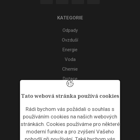
KATEGORIE
Odpady
Ovzduší
Energie
Voda
Chemie
Dotace
Akce
Tato webová stránka používá cookies
TAGS
Rádi bychom vás požádali o souhlas s
používáním cookies na našich webových
ODPADNÍ PLASTY
stránkách. Cookies používáme pro některé
moderní funkce a pro zvýšení Vašeho
NEWSLETTER
pohodlí při používání. Také bychom vás