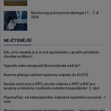
Monitoring průmyslové ekologie | 1. - 7. 8.
2026
NEJČTENĚJŠÍ
EIA, co to vlastně je a co má společného s prvním přistáním
člověka na Měsíci
Vypustit, nebo nevypustit Novomlýnské nádrže?
Komise plánuje začlenit spalovny odpadu do EU ETS
Novela směrnice o IPPC, novela zákona o IPPC a BAT pro
kovárny a slévárny z pohledu vodního hospodářství: 2. část
PlasmaFlex: od nebezpečného odpadu k využitelné surovině - I.
část
Modernizace proměnila brněnskou teplárnu. Jak probíhal celý