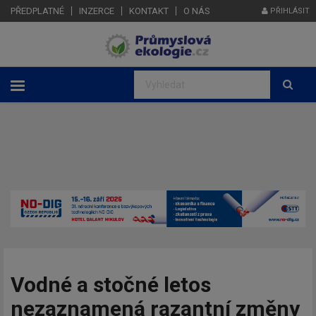
PŘEDPLATNÉ
INZERCE
KONTAKT
O NÁS
PŘIHLÁSIT
Vodné a stočné letos
nezaznamená razantní změny