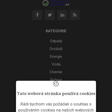
KATEGORIE
Odpady
Ovzduší
Energie
Voda
Chemie
Dotace
Akce
Tato webová stránka používá cookies
TAGS
Rádi bychom vás požádali o souhlas s
používáním cookies na našich webových
ODPADNÍ PLASTY