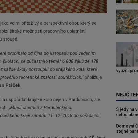
ako velmi přitažlivý a perspektivní obor, který se
abízí široké možnosti pracovního uplatnění.
ku stoupá.
teré probíhalo od října do listopadu pod vedením
h školách, se zúčastnilo téměř
6 000
žáků ze
178
í z každé školy postoupili do krajského kola, které
využití pr
rověřilo teoretické znalosti soutěžících,“
přibližuje
an Ptáček
.
NEJČTE
la uspořádat krajské kolo nejen v Pardubicích, ale
tech.
„Mladí chemici z Pardubického,
S jedy na 
celou plan
českého kraje zamířili 11. 12. 2018 do pořádající
Domovní Č
stejné para
aje byli testováni o den později v prostorách
ZŠ Jana