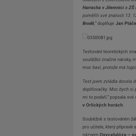
Harracha v Jilemnici
a
ZŠ 
poměřili své znalosti 13. 
Brodě
,“
doplňuje
Jan Ptáč
Testování teoretických zna
soutěžící značné nároky, ml
moc baví, protože má logic
Test jsem zvládla docela d
doplňovačky. Moc bych si př
mi to podaří,“
popsala své
v Orlických horách
.
Souběžně s testováním žáků
pro učitele, který připravil
názvem
Oxycelulóza – od