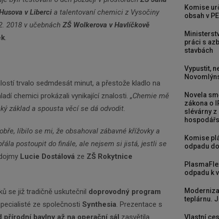
Komise urč
Husova v Liberci
a talentovaní chemici z Vysočiny
obsah v PE
12. 2018 v učebnách
ZŠ Wolkerova v Havlíčkově
Ministerst
ek
.
práci s a
stavbách
Vypustit, n
Novomlýns
lostí trvalo sedmdesát minut, a přestože kladlo na
Novela smě
adí chemici prokázali vynikající znalosti.
„Chemie mě
zákona o I
ký základ a spousta věcí se dá odvodit.
slévárny z
hospodářst
obře, líbilo se mi, že obsahoval zábavné křížovky a
Komise plá
ála postoupit do finále, ale nejsem si jistá, jestli se
odpadu do
 dojmy
Lucie Dostálová
ze
ZŠ Rokytnice
PlasmaFle
odpadu k vy
Moderniza
 se již tradičně uskutečnil
doprovodný program
teplárnu. J
i specialisté ze společnosti
Synthesia
. Prezentace s
 přírodní bavlny až na operační sál
zasvětila
Vlastní ces