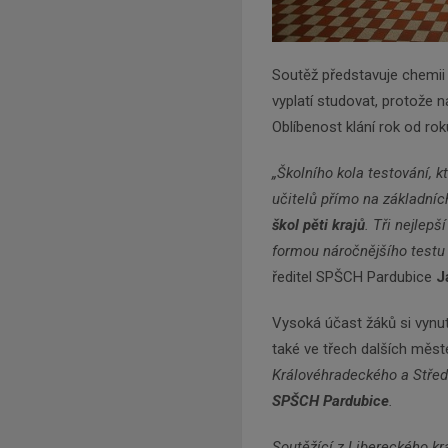
Soutěž představuje chemii j
vyplatí studovat, protože n
Oblíbenost klání rok od ro
„Školního kola testování, k
učitelů přímo na základníc
škol pěti krajů
. Tři nejlepš
formou náročnějšího testu p
ředitel SPŠCH Pardubice
J
Vysoká účast žáků si vynuti
také ve třech dalších měs
Královéhradeckého a Středo
SPŠCH Pardubice
.
Soutěžící z Libereckého kr