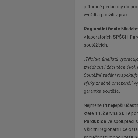
přítomné pedagogy do proc
využití a použití v praxi.
Regionální finále
Mladého
v laboratořích
SPŠCH Par
soutěžících.
„Třicítka finalistů vypracu
zvládnout i žáci těch škol,
Soutěžní zadání respektuje
výuky značně omezené,“
vy
garantka soutěže.
Nejméně tři nejlepší účastn
které
11. června 2019
po
Pardubice
ve spolupráci 
Všichni regionální i celost
společností mohou těšit n