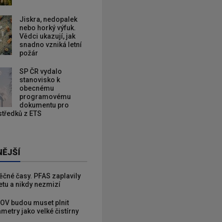
Jiskra, nedopalek
nebo horký výfuk.
Vědci ukazují, jak
snadno vzniká letní
požár
SP ČR vydalo
stanovisko k
obecnému
programovému
dokumentu pro
ostředků z ETS
NĚJŠÍ
věčné časy. PFAS zaplavily
etu a nikdy nezmizí
OV budou muset plnit
metry jako velké čistírny