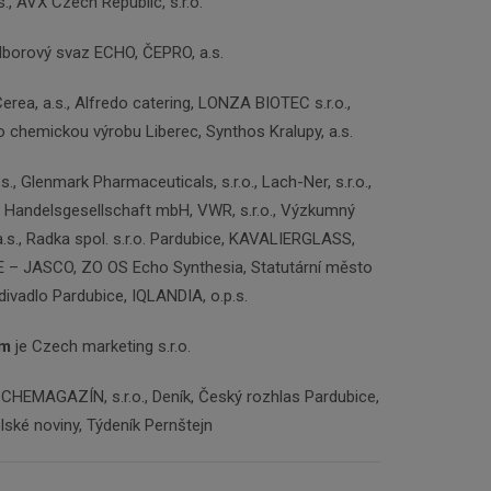
., AVX Czech Republic, s.r.o.
borový svaz ECHO, ČEPRO, a.s.
erea, a.s., Alfredo catering, LONZA BIOTEC s.r.o.,
 chemickou výrobu Liberec, Synthos Kralupy, a.s.
., Glenmark Pharmaceuticals, s.r.o., Lach-Ner, s.r.o.,
U Handelsgesellschaft mbH, VWR, s.r.o., Výzkumný
.s., Radka spol. s.r.o. Pardubice, KAVALIERGLASS,
&E – JASCO, ZO OS Echo Synthesia, Statutární město
ivadlo Pardubice, IQLANDIA, o.p.s.
em
je Czech marketing s.r.o.
CHEMAGAZÍN, s.r.o., Deník, Český rozhlas Pardubice,
elské noviny, Týdeník Pernštejn