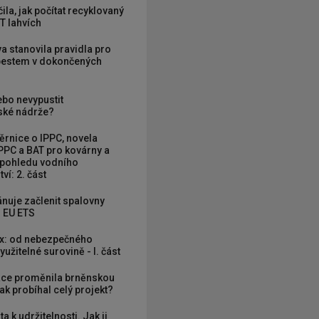
ila, jak počítat recyklovaný
T lahvích
va stanovila pravidla pro
zbestem v dokončených
ebo nevypustit
ké nádrže?
rnice o IPPC, novela
PPC a BAT pro kovárny a
 pohledu vodního
ví: 2. část
nuje začlenit spalovny
 EU ETS
x: od nebezpečného
užitelné surovině - I. část
ce proměnila brněnskou
ak probíhal celý projekt?
ta k udržitelnosti. Jak ji