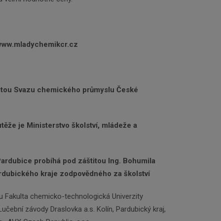
www.mladychemikcr.cz
titou Svazu chemického průmyslu České
ěže je Ministerstvo školství, mládeže a
ardubice probíhá pod záštitou Ing. Bohumila
rdubického kraje zodpovědného za školství
u Fakulta chemicko-technologická Univerzity
 Lučební závody Draslovka a.s. Kolín, Pardubický kraj,