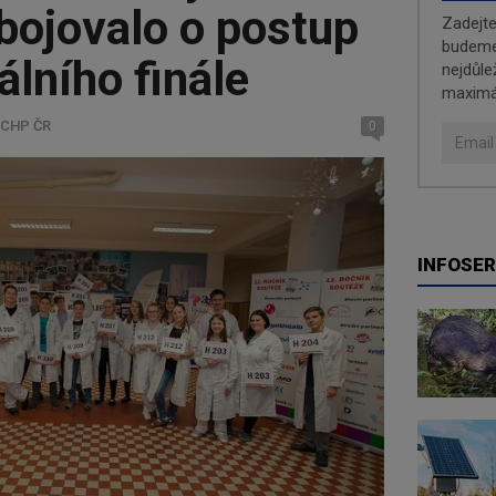
bojovalo o postup
Zadejt
budeme 
álního finále
nejdůle
maximá
SCHP ČR
0
INFOSER