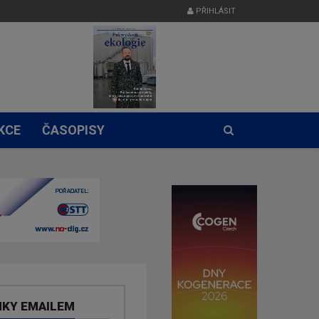
PŘIHLÁSIT
KCE
ČASOPISY
NKY EMAILEM