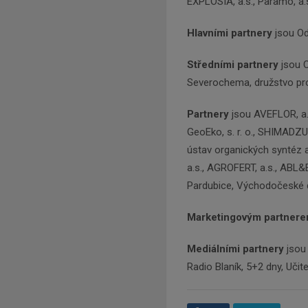
EXPLOSIA, a.s., Paramo, a.s
Hlavními partnery
jsou Od
Středními partnery
jsou C
Severochema, družstvo pro
Partnery
jsou AVEFLOR, a.s
GeoEko, s. r. o., SHIMADZ
ústav organických syntéz a
a.s., AGROFERT, a.s., ABL
Pardubice, Východočeské d
Marketingovým partner
Mediálními partnery
jsou 
Radio Blaník, 5+2 dny, Učit