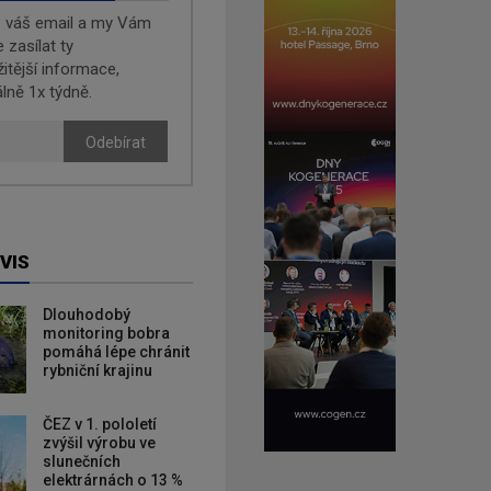
e váš email a my Vám
zasílat ty
žitější informace,
lně 1x týdně.
Odebírat
VIS
Dlouhodobý
monitoring bobra
pomáhá lépe chránit
rybniční krajinu
ČEZ v 1. pololetí
zvýšil výrobu ve
slunečních
elektrárnách o 13 %