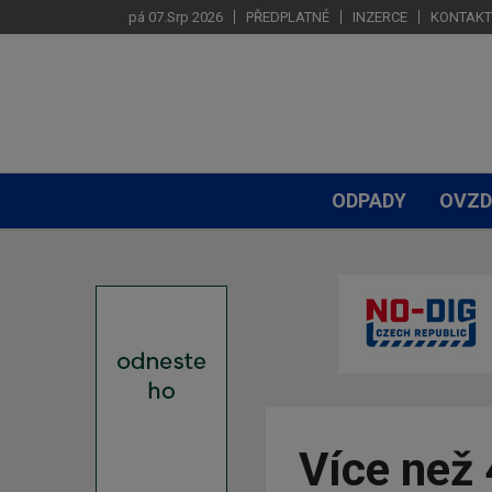
pá 07.Srp 2026
PŘEDPLATNÉ
INZERCE
KONTAKT
ODPADY
OVZD
Více než