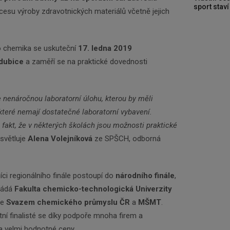
sport stav
esu výroby zdravotnických materiálů včetně jejich
 chemika se uskuteční
17. ledna 2019
dubice
a zaměří se na praktické dovednosti
je nenáročnou laboratorní úlohu, kterou by měli
 které nemají dostatečné laboratorní vybavení.
 fakt, že v některých školách jsou možnosti praktické
světluje
Alena Volejníková
ze SPŠCH, odborná
íci regionálního finále postoupí do
národního finále
,
řádá
Fakulta chemicko-technologická Univerzity
se
Svazem chemického průmyslu ČR
a
MŠMT
.
átní finalisté se díky podpoře mnoha firem a
a velmi hodnotné ceny.