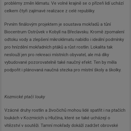
problémy změn klimatu. Ve volné krajině se o přízeň lidí uchází
celkem čtyři zajímavé realizace z celé republiky.
Prvním finálovým projektem je soustava mokřadů a tůní
Biocentrum Ostrůvek v Kobylí na Břeclavsku. Kromě zpomalení
odtoku vody a zlepšení mikroklimatu nabídlo i ideální podmínky
pro hnízdění mokřadních ptáků a růst rostlin. Lokalita tak
neslouží jen pro rekreaci místních obyvatel, ale má díky
vybudované pozorovatelně také naučný efekt. Ten by měla
podpořit i plánovaná naučná stezka pro místní školy a školky.
Kozmické ptačí louky
Vzácné druhy rostlin a živočichů mohou lidé spatřit i na ptačích
loukách v Kozmicích u Hlučína, které se také ucházejí o
vítězství v soutěži. Tamní mokřady dokáží zadržet obrovské