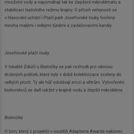
množství vody a napomáhají tak ke zlepšení mikroklimatu a
stabilizaci teplotního režimu krajiny. O přízeň veřejnosti se
v hlasování uchází i Ptačí park Josefovské louky tvořený
mnoha malými i velkými tůněmi a zavlažovacími kanály.
Josefovské ptačí louky
V lokalitě Zálúčí u Blatničky se pak rozhodli pro obnovu
drobných políček, které byly v době kolektivizace zceleny do
velkých ploch. Ty ale hůř odolávají erozi a větrům. Vytvořením
biokoridorů se daří udržet v krajině vodu a zlepšit mikroklima.
Blatnička
O tom, který z projektů v soutěži Adapterra Awards nakonec