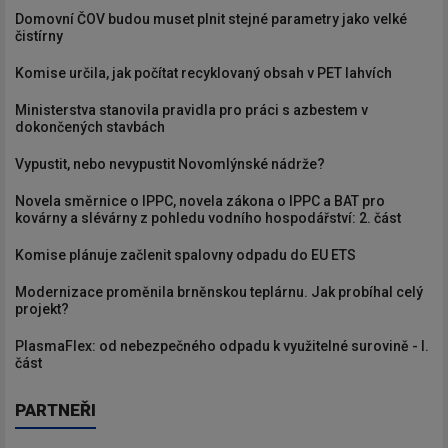
Domovní ČOV budou muset plnit stejné parametry jako velké
čistírny
Komise určila, jak počítat recyklovaný obsah v PET lahvích
Ministerstva stanovila pravidla pro práci s azbestem v
dokončených stavbách
Vypustit, nebo nevypustit Novomlýnské nádrže?
Novela směrnice o IPPC, novela zákona o IPPC a BAT pro
kovárny a slévárny z pohledu vodního hospodářství: 2. část
Komise plánuje začlenit spalovny odpadu do EU ETS
Modernizace proměnila brněnskou teplárnu. Jak probíhal celý
projekt?
PlasmaFlex: od nebezpečného odpadu k využitelné surovině - I.
část
PARTNEŘI