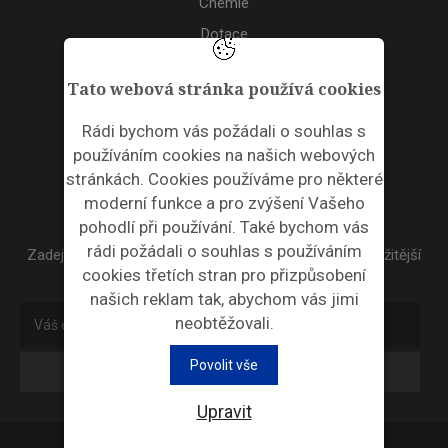
Chemie
Dotace
Akce
Tato webová stránka používá cookies
TAGS
Rádi bychom vás požádali o souhlas s
používáním cookies na našich webových
ODPADNÍ PLASTY
stránkách. Cookies používáme pro některé
moderní funkce a pro zvýšení Vašeho
NEWSLETTER
pohodlí při používání. Také bychom vás
rádi požádali o souhlas s používáním
Zadejte váš email a my Vám budeme zasílat ty nejdůležitější
cookies třetích stran pro přizpůsobení
informace, maximálně 1x týdně.
našich reklam tak, abychom vás jimi
neobtěžovali.
Povolit vše
Odebírat
Upravit
Průmyslová ekologie © 2026 |
Nastavení cookies