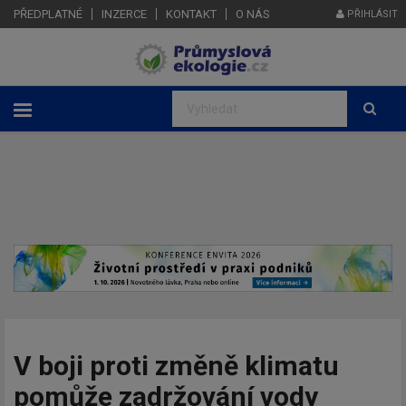
PŘEDPLATNÉ
INZERCE
KONTAKT
O NÁS
PŘIHLÁSIT
V boji proti změně klimatu
pomůže zadržování vody