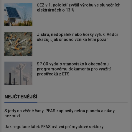
ČEZ v 1. pololetí zvýšil výrobu ve slunečních
elektrárnách o 13 %
Jiskra, nedopalek nebo horký výfuk. Vědci
ukazují, jak snadno vzniká letní požár
SP ČR vydalo stanovisko k obecnému
programovému dokumentu pro využití
prostředků z ETS
NEJČTENĚJŠÍ
S jedy na věčné časy. PFAS zaplavily celou planetu a nikdy
nezmizí
Jak regulace látek PFAS ovlivní průmyslové sektory