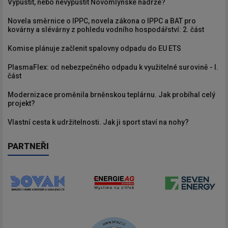
Vypustit, nebo nevypustit Novomlýnské nádrže?
Novela směrnice o IPPC, novela zákona o IPPC a BAT pro
kovárny a slévárny z pohledu vodního hospodářství: 2. část
Komise plánuje začlenit spalovny odpadu do EU ETS
PlasmaFlex: od nebezpečného odpadu k využitelné surovině - I.
část
Modernizace proměnila brněnskou teplárnu. Jak probíhal celý
projekt?
Vlastní cesta k udržitelnosti. Jak ji sport staví na nohy?
PARTNEŘI