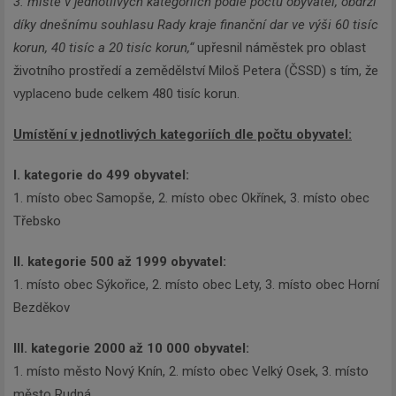
3. místě v jednotlivých kategoriích podle počtu obyvatel, obdrží
díky dnešnímu souhlasu Rady kraje finanční dar ve výši 60 tisíc
korun, 40 tisíc a 20 tisíc korun,“
upřesnil náměstek pro oblast
životního prostředí a zemědělství Miloš Petera (ČSSD) s tím, že
vyplaceno bude celkem 480 tisíc korun.
Umístění v jednotlivých kategoriích dle počtu obyvatel:
I. kategorie do 499 obyvatel:
1. místo obec Samopše, 2. místo obec Okřínek, 3. místo obec
Třebsko
II. kategorie 500 až 1999 obyvatel:
1. místo obec Sýkořice, 2. místo obec Lety, 3. místo obec Horní
Bezděkov
III. kategorie 2000 až 10 000 obyvatel:
1. místo město Nový Knín, 2. místo obec Velký Osek, 3. místo
město Rudná