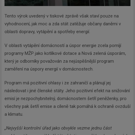
Tento výrok uvedený v tiskové zprávě však staví pouze na
vyhodnocení, jak moc a zda stát zatěžuje občany daněmi v
oblasti dopravy, vytápění a spotřeby energií.
V oblasti vytápění domácností a úspor energie zcela pomíjí
programy MŽP jako kotlíkové dotace a Nová zelená úsporám,
který je odborníky považován za nejúspěšnější program
zaměření na úspory energií v domácnostech.
Program má pozitivní ohlasy i ze zahraničí a plánují jej
následovat i jiné členské státy. Jeho pozitivní efekt na snižování
emisí je nezpochybnitelný, domácnostem šetří peněženky, pro
všechny pak šetří emise a cíleně tak pomáhá k ochraně ovzduší
a klimatu.
„Nejvyšší kontrolní úřad jako obvykle vezme jednu část