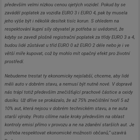
především velmi nízkou cenou ojetých vozidel. Pokud by se
zaváděl poplatek za vozidla EURO 3 i EURO 4, pak by musela
jeho výše být i několik desítek tisíc korun. S ohledem na
respektování kupní síly obyvatel je potřeba si uvědomit, že
kdyby se zavedl plošně registrační poplatek za třídy EURO 3 a 4,
budou lidé zůstávat u tříd EURO 0 až EURO 2 déle nebo je i ve
větší míře kupovat, což by mohlo mít opačný efekt pro životní
prostředí.
Nebudeme trestat ty ekonomicky nejslabší, chceme, aby lidé
měli auto v dobrém stavu, a nemusí být nutně nové. V dopravě
nás trápí totiž především znečišťující prachové částice a oxidy
dusíku. Už dříve se prokázalo, že až 75% znečištění tvoří 5 až
10% aut, která nejsou v dobrém technickém stavu, a ne auta
starší výroby. Proto cílíme naše kroky především na oblast
kontroly emisí přímo v provozu a ne na zdanění starších aut. Je
potřeba respektovat ekonomické možnosti občanů,“
uzavírá