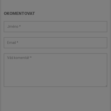
OKOMENTOVAT
Newsletter
Zadejte váš email a my Vám
budeme zasílat ty nejdůležitější
informace, maximálně 1x týdně.
Odebírat