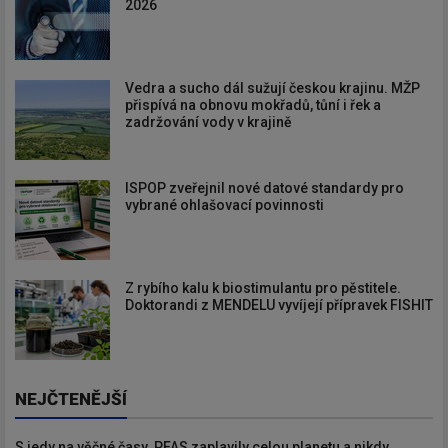
2026
Vedra a sucho dál sužují českou krajinu. MŽP
přispívá na obnovu mokřadů, tůní i řek a
zadržování vody v krajině
ISPOP zveřejnil nové datové standardy pro
vybrané ohlašovací povinnosti
Z rybího kalu k biostimulantu pro pěstitele.
Doktorandi z MENDELU vyvíjejí přípravek FISHIT
NEJČTENĚJŠÍ
S jedy na věčné časy. PFAS zaplavily celou planetu a nikdy