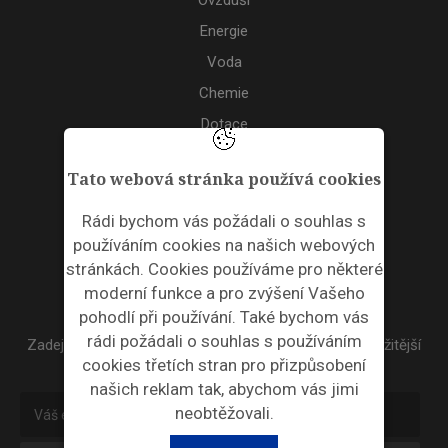
Ovzduší
Energie
Voda
Chemie
Dotace
Akce
Tato webová stránka používá cookies
TAGS
Rádi bychom vás požádali o souhlas s
používáním cookies na našich webových
ODPADNÍ PLASTY
stránkách. Cookies používáme pro některé
moderní funkce a pro zvýšení Vašeho
NEWSLETTER
pohodlí při používání. Také bychom vás
rádi požádali o souhlas s používáním
Zadejte váš email a my Vám budeme zasílat ty nejdůležitější
cookies třetích stran pro přizpůsobení
informace, maximálně 1x týdně.
našich reklam tak, abychom vás jimi
neobtěžovali.