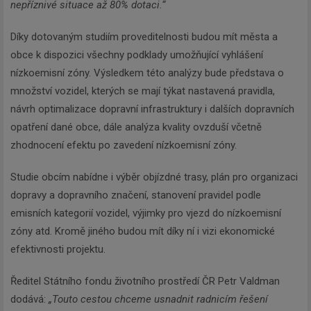
nepříznivé situace až 80% dotaci.“
Díky dotovaným studiím proveditelnosti budou mít města a
obce k dispozici všechny podklady umožňující vyhlášení
nízkoemisní zóny. Výsledkem této analýzy bude představa o
množství vozidel, kterých se mají týkat nastavená pravidla,
návrh optimalizace dopravní infrastruktury i dalších dopravních
opatření dané obce, dále analýza kvality ovzduší včetně
zhodnocení efektu po zavedení nízkoemisní zóny.
Studie obcím nabídne i výběr objízdné trasy, plán pro organizaci
dopravy a dopravního značení, stanovení pravidel podle
emisních kategorií vozidel, výjimky pro vjezd do nízkoemisní
zóny atd. Kromě jiného budou mít díky ní i vizi ekonomické
efektivnosti projektu.
Ředitel Státního fondu životního prostředí ČR Petr Valdman
dodává:
„Touto cestou chceme usnadnit radnicím řešení