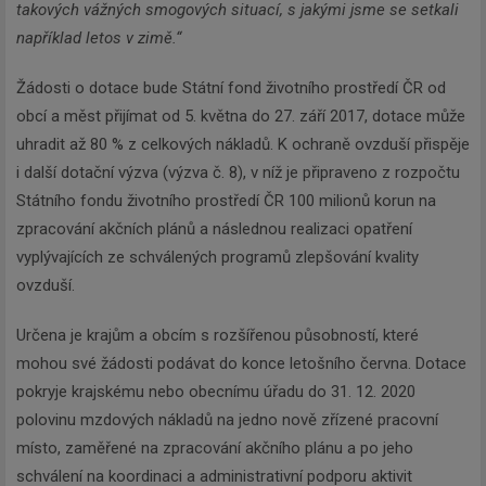
takových vážných smogových situací, s jakými jsme se setkali
například letos v zimě.“
Žádosti o dotace bude Státní fond životního prostředí ČR od
obcí a měst přijímat od 5. května do 27. září 2017, dotace může
uhradit až 80 % z celkových nákladů. K ochraně ovzduší přispěje
i další dotační výzva (výzva č. 8), v níž je připraveno z rozpočtu
Státního fondu životního prostředí ČR 100 milionů korun na
zpracování akčních plánů a následnou realizaci opatření
vyplývajících ze schválených programů zlepšování kvality
ovzduší.
Určena je krajům a obcím s rozšířenou působností, které
mohou své žádosti podávat do konce letošního června. Dotace
pokryje krajskému nebo obecnímu úřadu do 31. 12. 2020
polovinu mzdových nákladů na jedno nově zřízené pracovní
místo, zaměřené na zpracování akčního plánu a po jeho
schválení na koordinaci a administrativní podporu aktivit