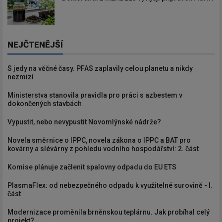
NEJČTENĚJŠÍ
S jedy na věčné časy. PFAS zaplavily celou planetu a nikdy
nezmizí
Ministerstva stanovila pravidla pro práci s azbestem v
dokončených stavbách
Vypustit, nebo nevypustit Novomlýnské nádrže?
Novela směrnice o IPPC, novela zákona o IPPC a BAT pro
kovárny a slévárny z pohledu vodního hospodářství: 2. část
Komise plánuje začlenit spalovny odpadu do EU ETS
PlasmaFlex: od nebezpečného odpadu k využitelné surovině - I.
část
Modernizace proměnila brněnskou teplárnu. Jak probíhal celý
projekt?