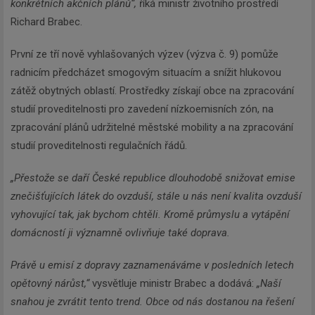
konkrétních akčních plánů“,
říká ministr životního prostředí
Richard Brabec.
První ze tří nově vyhlašovaných výzev (výzva č. 9) pomůže
radnicím předcházet smogovým situacím a snížit hlukovou
zátěž obytných oblastí. Prostředky získají obce na zpracování
studií proveditelnosti pro zavedení nízkoemisních zón, na
zpracování plánů udržitelné městské mobility a na zpracování
studií proveditelnosti regulačních řádů.
„Přestože se daří České republice dlouhodobě snižovat emise
znečišťujících látek do ovzduší, stále u nás není kvalita ovzduší
vyhovující tak, jak bychom chtěli. Kromě průmyslu a vytápění
domácností ji významně ovlivňuje také doprava.
Právě u emisí z dopravy zaznamenáváme v posledních letech
opětovný nárůst,“
vysvětluje ministr Brabec a dodává:
„Naší
snahou je zvrátit tento trend. Obce od nás dostanou na řešení