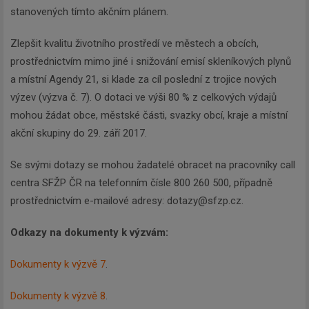
stanovených tímto akčním plánem.
Zlepšit kvalitu životního prostředí ve městech a obcích,
prostřednictvím mimo jiné i snižování emisí skleníkových plynů
a místní Agendy 21, si klade za cíl poslední z trojice nových
výzev (výzva č. 7). O dotaci ve výši 80 % z celkových výdajů
mohou žádat obce, městské části, svazky obcí, kraje a místní
akční skupiny do 29. září 2017.
Se svými dotazy se mohou žadatelé obracet na pracovníky call
centra SFŽP ČR na telefonním čísle 800 260 500, případně
prostřednictvím e-mailové adresy: dotazy@sfzp.cz.
Odkazy na dokumenty k výzvám:
Dokumenty k výzvě 7
.
Dokumenty k výzvě 8
.