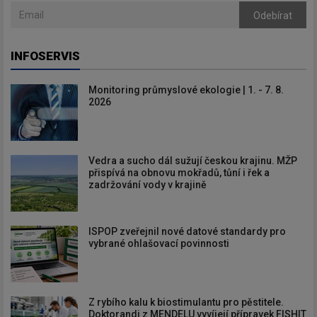
Odebírat
INFOSERVIS
Monitoring průmyslové ekologie | 1. - 7. 8.
2026
Vedra a sucho dál sužují českou krajinu. MŽP
přispívá na obnovu mokřadů, tůní i řek a
zadržování vody v krajině
ISPOP zveřejnil nové datové standardy pro
vybrané ohlašovací povinnosti
Z rybího kalu k biostimulantu pro pěstitele.
Doktorandi z MENDELU vyvíjejí přípravek FISHIT