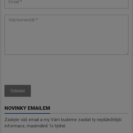
Newsletter
Zadejte váš email a my Vám
budeme zasílat ty nejdůležitější
informace, maximálně 1x týdně.
Odebírat
Odeslat
NOVINKY EMAILEM
Zadejte váš email a my Vám budeme zasílat ty nejdůležitější
informace, maximálně 1x týdně.