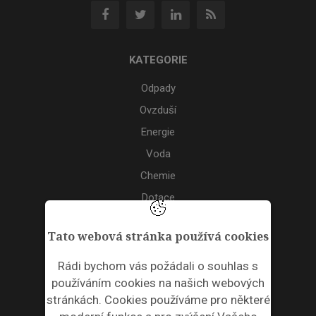
KATEGORIE
Odpady
Ovzduší
Energie
Voda
Chemie
Dotace
Akce
Tato webová stránka používá cookies
TAGS
Rádi bychom vás požádali o souhlas s
používáním cookies na našich webových
ODPADNÍ PLASTY
stránkách. Cookies používáme pro některé