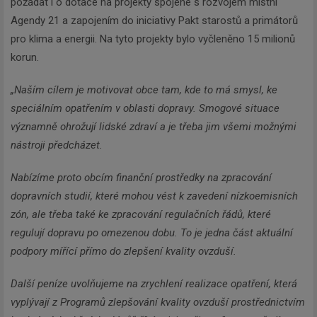
požádat i o dotace na projekty spojené s rozvojem místní
Agendy 21 a zapojením do iniciativy Pakt starostů a primátorů
pro klima a energii. Na tyto projekty bylo vyčleněno 15 milionů
korun.
„Naším cílem je motivovat obce tam, kde to má smysl, ke
speciálním opatřením v oblasti dopravy. Smogové situace
významně ohrožují lidské zdraví a je třeba jim všemi možnými
nástroji předcházet.
Nabízíme proto obcím finanční prostředky na zpracování
dopravních studií, které mohou vést k zavedení nízkoemisních
zón, ale třeba také ke zpracování regulačních řádů, které
regulují dopravu po omezenou dobu. To je jedna část aktuální
podpory mířící přímo do zlepšení kvality ovzduší.
Další peníze uvolňujeme na zrychlení realizace opatření, která
vyplývají z Programů zlepšování kvality ovzduší prostřednictvím