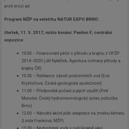
proti erozi ad.
Program MŽP na veletrhu NATUR EXPO BRNO:
čtvrtek, 11. 5. 2017, místo konání: Pavilon F, centrální
expozice
10.00 – Financování péče o přírodu a krajinu z OPŽP
2014–2020 (Jiří Nyklíček, Agentura ochrany přírody a
krajiny ČR)
10.30 – Rebilance zásob podzemních vod (Eva
Kryštofová, Česká geologická společnost)
11.00 – Předpovědi počasí a jejich využití (Petr
Munster, Český hydromeorologický ústav, pobočka
Newsletter
Brno)
12.00 – Národní akční plán adaptace na změnu klimatu
(Linda Franková, MŽP)
Zadejte váš email a my Vám
15.30 – Nedostatek vody v naší krajině jako