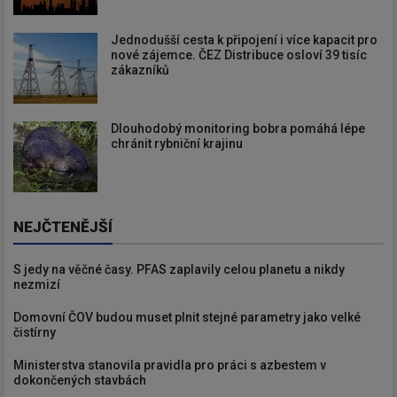
Jednodušší cesta k připojení i více kapacit pro
nové zájemce. ČEZ Distribuce osloví 39 tisíc
zákazníků
Dlouhodobý monitoring bobra pomáhá lépe
chránit rybniční krajinu
NEJČTENĚJŠÍ
S jedy na věčné časy. PFAS zaplavily celou planetu a nikdy
nezmizí
Domovní ČOV budou muset plnit stejné parametry jako velké
čistírny
Ministerstva stanovila pravidla pro práci s azbestem v
dokončených stavbách