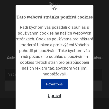
Dotace
Akce
Tato webová stránka používá cookies
TAGS
Rádi bychom vás požádali o souhlas s
používáním cookies na našich webových
ODPADNÍ PLASTY
stránkách. Cookies používáme pro některé
moderní funkce a pro zvýšení Vašeho
NEWSLETTER
pohodlí při používání. Také bychom vás
rádi požádali o souhlas s používáním
Zadejte váš email a my Vám budeme zasílat ty nejdůležitější
cookies třetích stran pro přizpůsobení
informace, maximálně 1x týdně.
našich reklam tak, abychom vás jimi
neobtěžovali.
Povolit vše
Odebírat
Upravit
Průmyslová ekologie © 2026 |
Nastavení cookies