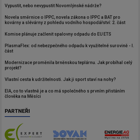
Vypustit, nebo nevypustit Novomlýnské nádrže?
Novela směrnice o IPPC, novela zákona o IPPC a BAT pro
kovárny a slévárny z pohledu vodního hospodářství: 2. část
Komise plánuje začlenit spalovny odpadu do EU ETS
PlasmaFlex: od nebezpečného odpadu k využitelné surovině - I.
část
Modernizace proměnila brněnskou teplárnu. Jak probíhal celý
projekt?
Vlastní cesta k udržitelnosti. Jak ji sport staví na nohy?
EIA, co to vlastně je a co má společného s prvním přistáním
člověka na Měsíci
PARTNEŘI