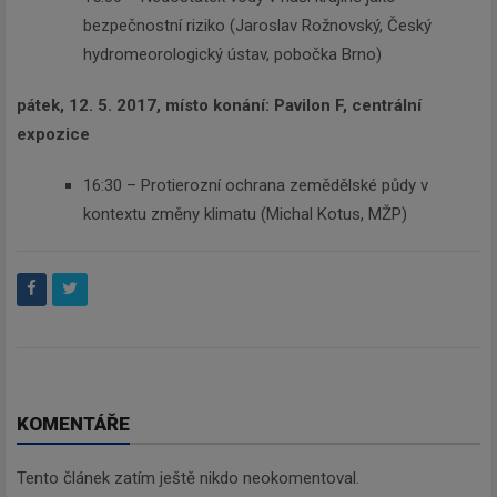
budeme zasílat ty nejdůležitější
bezpečnostní riziko (Jaroslav Rožnovský, Český
informace, maximálně 1x týdně.
hydromeorologický ústav, pobočka Brno)
pátek, 12. 5. 2017, místo konání: Pavilon F, centrální
expozice
Odebírat
16:30 – Protierozní ochrana zemědělské půdy v
kontextu změny klimatu (Michal Kotus, MŽP)
KOMENTÁŘE
Tento článek zatím ještě nikdo neokomentoval.