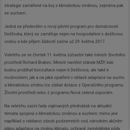
strategie zaměřené na boj s klimatickou změnou, zejména pak
se suchem.
Jedná se především o nový pilotní program pro domácnosti
Dešťovka, který se zaměřuje nejen na hospodaření s dešťovou
vodou a kde příjem žádostí začne už 29. května 2017.
Veletrhu se ve čtvrtek 11. května zúčastní také ministr životního
prostředí Richard Brabec. Ministr navštíví stánek MŽP, kde
budou probíhat konzultace nejen k Dešťovce, ale také k
možnostem, jak a na jaká opatření v oblasti adaptace na sucho
a klimatickou změnu lze získat dotace z Operačního programu
Životní prostředí nebo z programu Nová zelená úsporám.
Na veletrhu zazní řada zajímavých přednášek na aktuální
témata spojená s klimatickou změnou a suchem: mimo jiné
například o rebilanci zásob podzemních vod, národním akčním
plánu adaptace na změnu klimatu, ochraně zemědělské půdy