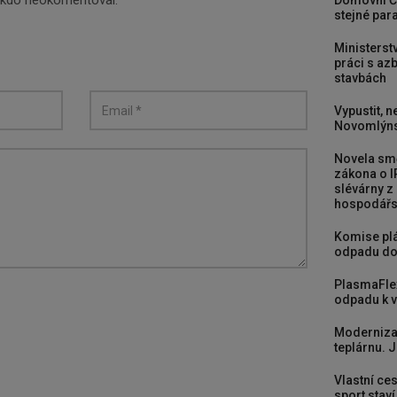
nikdo neokomentoval.
Domovní Č
stejné para
Ministerst
práci s a
stavbách
Vypustit, n
Novomlýns
Novela smě
zákona o I
slévárny z
hospodářst
Komise plá
odpadu do
PlasmaFle
odpadu k vy
Moderniza
teplárnu. J
Vlastní ces
sport stav