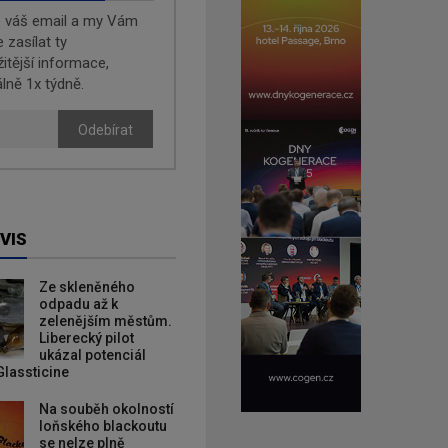
e váš email a my Vám
zasílat ty
žitější informace,
lně 1x týdně.
Odebírat
VIS
Ze skleněného
odpadu až k
zelenějším městům.
Liberecký pilot
ukázal potenciál
Glassticine
Na souběh okolností
loňského blackoutu
se nelze plně