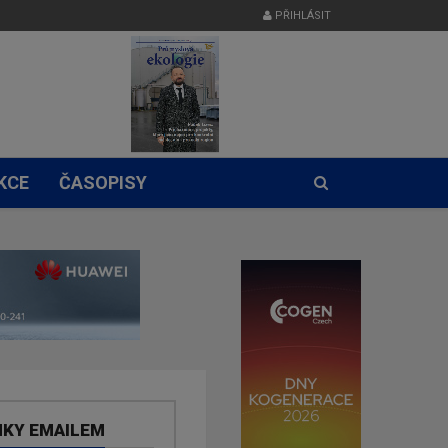
PŘIHLÁSIT
KCE
ČASOPISY
NKY EMAILEM