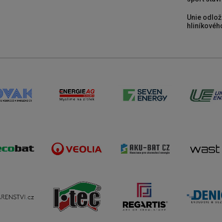
Unie odlož
hliníkového