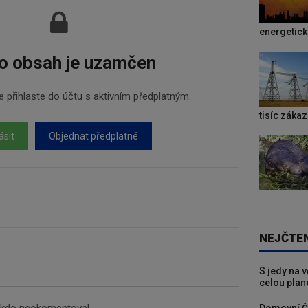
energetic
o obsah je uzamčen
 přihlaste do účtu s aktivním předplatným.
tisíc záka
ásit
Objednat předplatné
NEJČTE
S jedy na 
celou plan