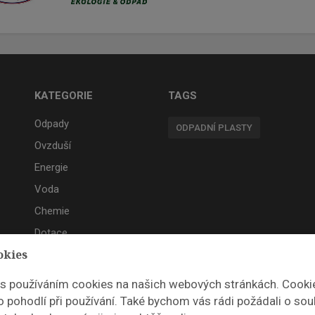
KATEGORIE
TAGS
Odpady
ODPADNÍ PLASTY
Ovzduší
Energie
Voda
Chemie
Dotace
okies
Akce
 s používáním cookies na našich webových stránkách. Cooki
 pohodlí při používání. Také bychom vás rádi požádali o sou