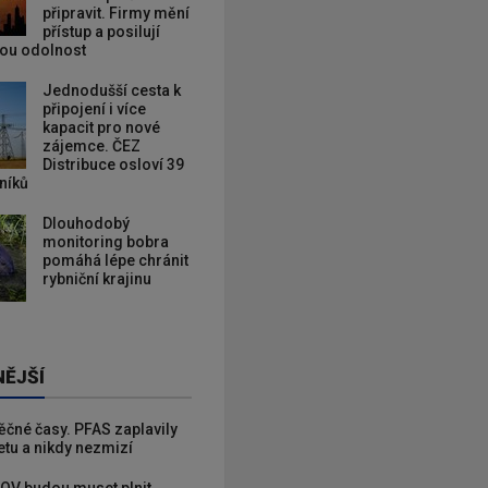
připravit. Firmy mění
přístup a posilují
kou odolnost
Jednodušší cesta k
připojení i více
kapacit pro nové
zájemce. ČEZ
Distribuce osloví 39
zníků
Dlouhodobý
monitoring bobra
pomáhá lépe chránit
rybniční krajinu
NĚJŠÍ
věčné časy. PFAS zaplavily
etu a nikdy nezmizí