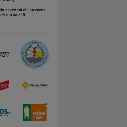
ila zavedení cla na vývoz
 šrotu na září