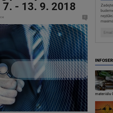
| 7. - 13. 9. 2018
Zadejt
budeme 
nejdůle
kce
0
maximá
INFOSER
materiálu 