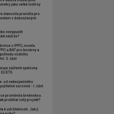
OV budou muset plnit
metry jako velké čistírny
va stanovila pravidla pro
zbestem v dokončených
ebo nevypustit
ké nádrže?
rnice o IPPC, novela
PPC a BAT pro kovárny a
 pohledu vodního
ví: 2. část
nuje začlenit spalovny
 EU ETS
x: od nebezpečného
užitelné surovině - I. část
ce proměnila brněnskou
ak probíhal celý projekt?
ta k udržitelnosti. Jak ji
í na nohy?