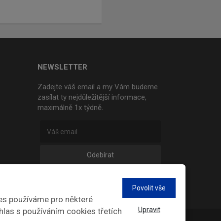
NEWSLETTER
Zadejte váš email a my Vám budeme
zasílat ty nejdůležitější informace,
maximálně 1x týdně.
Odebírat
Povolit vše
es používáme pro některé
Upravit
hlas s používáním cookies třetích