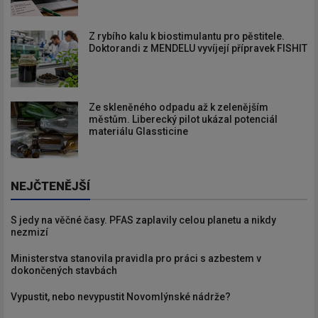
Z rybího kalu k biostimulantu pro pěstitele.
Doktorandi z MENDELU vyvíjejí přípravek FISHIT
Ze skleněného odpadu až k zelenějším
městům. Liberecký pilot ukázal potenciál
materiálu Glassticine
NEJČTENĚJŠÍ
S jedy na věčné časy. PFAS zaplavily celou planetu a nikdy
nezmizí
Ministerstva stanovila pravidla pro práci s azbestem v
dokončených stavbách
Vypustit, nebo nevypustit Novomlýnské nádrže?