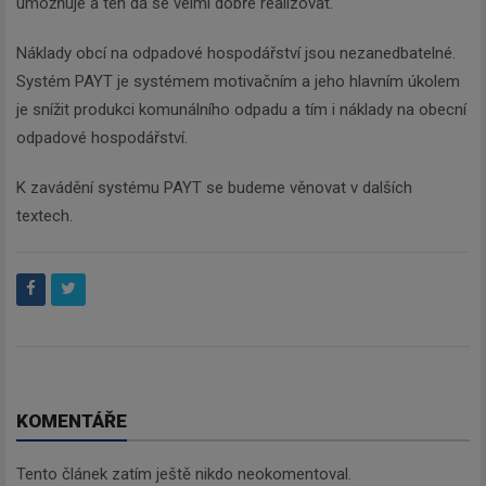
umožňuje a ten dá se velmi dobře realizovat."
Náklady obcí na odpadové hospodářství jsou nezanedbatelné.
Systém PAYT je systémem motivačním a jeho hlavním úkolem
je snížit produkci komunálního odpadu a tím i náklady na obecní
odpadové hospodářství.
K zavádění systému PAYT se budeme věnovat v dalších
textech.
KOMENTÁŘE
Tento článek zatím ještě nikdo neokomentoval.