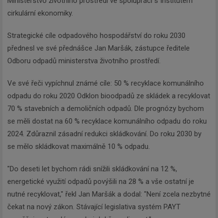
Ministerstvo životního prostředí ve spolupráci s Institutem
cirkulární ekonomiky.
Strategické cíle odpadového hospodářství do roku 2030
přednesl ve své přednášce Jan Maršák, zástupce ředitele
Odboru odpadů ministerstva životního prostředí.
Ve své řeči vypíchnul známé cíle: 50 % recyklace komunálního
odpadu do roku 2020 Odklon bioodpadů ze skládek a recyklovat
70 % stavebních a demoličních odpadů. Dle prognózy bychom
se měli dostat na 60 % recyklace komunálního odpadu do roku
2024. Zdůraznil zásadní redukci skládkování. Do roku 2030 by
se mělo skládkovat maximálně 10 % odpadu.
"Do deseti let bychom rádi snížili skládkování na 12 %,
energetické využití odpadů povýšili na 28 % a vše ostatní je
nutné recyklovat," řekl Jan Maršák a dodal: "Není zcela nezbytné
čekat na nový zákon. Stávající legislativa systém PAYT