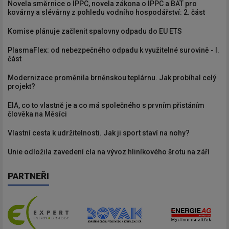
Novela směrnice o IPPC, novela zákona o IPPC a BAT pro
kovárny a slévárny z pohledu vodního hospodářství: 2. část
Komise plánuje začlenit spalovny odpadu do EU ETS
PlasmaFlex: od nebezpečného odpadu k využitelné surovině - I.
část
Modernizace proměnila brněnskou teplárnu. Jak probíhal celý
projekt?
EIA, co to vlastně je a co má společného s prvním přistáním
člověka na Měsíci
Vlastní cesta k udržitelnosti. Jak ji sport staví na nohy?
Unie odložila zavedení cla na vývoz hliníkového šrotu na září
PARTNEŘI