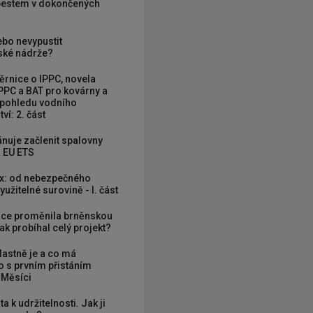
zbestem v dokončených
ebo nevypustit
ké nádrže?
rnice o IPPC, novela
PPC a BAT pro kovárny a
 pohledu vodního
ví: 2. část
nuje začlenit spalovny
 EU ETS
x: od nebezpečného
užitelné surovině - I. část
ce proměnila brněnskou
ak probíhal celý projekt?
vlastně je a co má
 s prvním přistáním
 Měsíci
ta k udržitelnosti. Jak ji