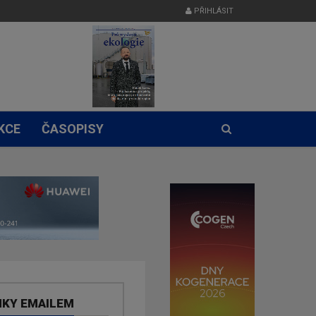
PŘIHLÁSIT
KCE
ČASOPISY
NKY EMAILEM